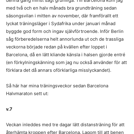
denna gång minst sagt grumliga. Till Barcelona kom jag
med två och en halv månads bra grundträning sedan
säsongsvilan i mitten av november, där framförallt ett
lyckat träningsläger i Sydafrika under januari månad
byggde god form och ingav självförtroende. Inför Berlin
såg förberedelserna helt annorlunda ut och de trassliga
veckorna började redan på kvällen efter loppet i
Barcelona, då en lätt kliande känsla i halsen gjorde entré
(en förkylningskänning som jag nu också använder för att
förklara det då annars oförklarliga misslyckandet).
Så här har mina träningsveckor sedan Barcelona
Halvmaraton sett ut:
v.7
Veckan inleddes med tre dagar lätt distansträning för att
återhämta kroppen efter Barcelona. Lagom till att benen