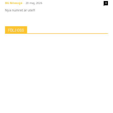
BG Nilensjö
-
20 maj, 2026
0
Nya numret är ute!!!
FÖLJ OSS