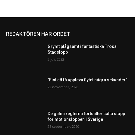
REDAKTÖREN HAR ORDET
Grymt plågsamt i fantastiska Trosa
Stadslopp
3 juli, 2022
”Fint att få uppleva flytet några sekunder”
22 november, 2020
De galna reglerna fortsätter sätta stopp
för motionsloppen i Sverige
26 september, 2020