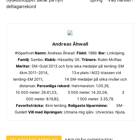
Sydkustloppet siktar på nytt
Spring – Vad händer?
deltagarrekord
Andreas Åhwall
#löparlivet
Namn:
Andreas Åhwall.
Född:
1989.
Bor:
Linköping.
Familj:
Sambo.
Klubb:
Hässelby SK.
Tränare:
Rubin McRae.
Meriter:
SM-Guld 2013 och fyra raka medaljer på terräng-SM
4km 2011-2014, 13:e plats i M22-klassen vid
terräng-EM 2011, 14 SM-medaljer på olika nivåer och
distanser.
Personliga rekord:
Halvmaraton: 1.05.26,
10 000 meter: 29.41,33, 5 000 meter: 14.20,06, 3
000 meter: 8.19,82, 1 500 meter: 3.55,78.
Favoritsträcka:
4km terräng.
Roligaste löparminne:
SM-
Guldet!
Vill med löpningen:
Utmana mig själv. Utvecklas. Njuta.