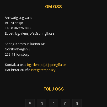
OM OSS
Ansvarig utgivare:
BG Nilensjö
Tel: 070-226 99 95
Epost: bg.nilensjo[at]springlfa.se
Spring Kommunikation AB
Görslövsvägen 8
263 71 Jonstorp
Kontakta oss:
bg.nilensjo[at]springlfa.se
Här hittar du vår
Integritetspolicy
FÖLJ OSS