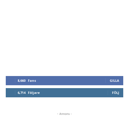
8,660
Fans
GILLA
6,714
Följare
FÖLJ
- Annons -