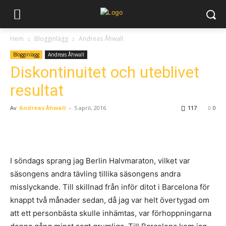
Hem
Blogginlägg
Andreas Åhwall
Blogginlägg
Andreas Åhwall
Diskontinuitet och uteblivet
resultat
Av
Andreas Åhwall
-
5 april, 2016
117
0
I söndags sprang jag Berlin Halvmaraton, vilket var
säsongens andra tävling tillika säsongens andra
misslyckande. Till skillnad från inför ditot i Barcelona för
knappt två månader sedan, då jag var helt övertygad om
att ett personbästa skulle inhämtas, var förhoppningarna