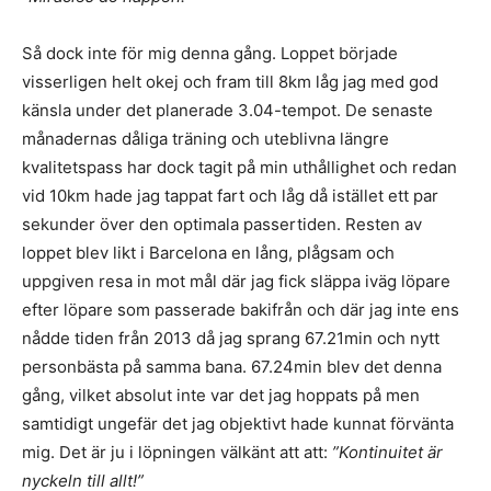
Så dock inte för mig denna gång. Loppet började
visserligen helt okej och fram till 8km låg jag med god
känsla under det planerade 3.04-tempot. De senaste
månadernas dåliga träning och uteblivna längre
kvalitetspass har dock tagit på min uthållighet och redan
vid 10km hade jag tappat fart och låg då istället ett par
sekunder över den optimala passertiden. Resten av
loppet blev likt i Barcelona en lång, plågsam och
uppgiven resa in mot mål där jag fick släppa iväg löpare
efter löpare som passerade bakifrån och där jag inte ens
nådde tiden från 2013 då jag sprang 67.21min och nytt
personbästa på samma bana. 67.24min blev det denna
gång, vilket absolut inte var det jag hoppats på men
samtidigt ungefär det jag objektivt hade kunnat förvänta
mig. Det är ju i löpningen välkänt att att:
”Kontinuitet är
nyckeln till allt!”