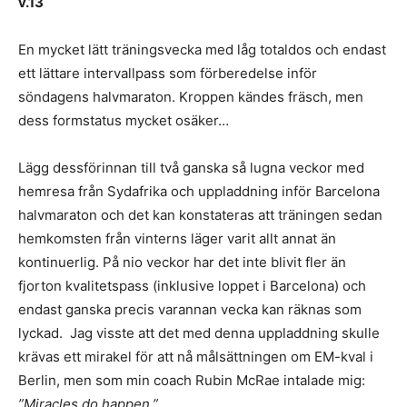
v.13
En mycket lätt träningsvecka med låg totaldos och endast
ett lättare intervallpass som förberedelse inför
söndagens halvmaraton. Kroppen kändes fräsch, men
dess formstatus mycket osäker…
Lägg dessförinnan till två ganska så lugna veckor med
hemresa från Sydafrika och uppladdning inför Barcelona
halvmaraton och det kan konstateras att träningen sedan
hemkomsten från vinterns läger varit allt annat än
kontinuerlig. På nio veckor har det inte blivit fler än
fjorton kvalitetspass (inklusive loppet i Barcelona) och
endast ganska precis varannan vecka kan räknas som
lyckad. Jag visste att det med denna uppladdning skulle
krävas ett mirakel för att nå målsättningen om EM-kval i
Berlin, men som min coach Rubin McRae intalade mig:
”Miracles do happen.”