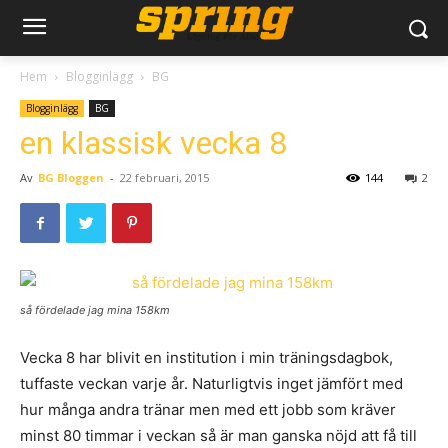
Hem
Blogginlägg
BG
Blogginlägg
BG
en klassisk vecka 8
Av
BG Bloggen
-
22 februari, 2015
144
2
så fördelade jag mina 158km
Vecka 8 har blivit en institution i min träningsdagbok,
tuffaste veckan varje år. Naturligtvis inget jämfört med
hur många andra tränar men med ett jobb som kräver
minst 80 timmar i veckan så är man ganska nöjd att få till