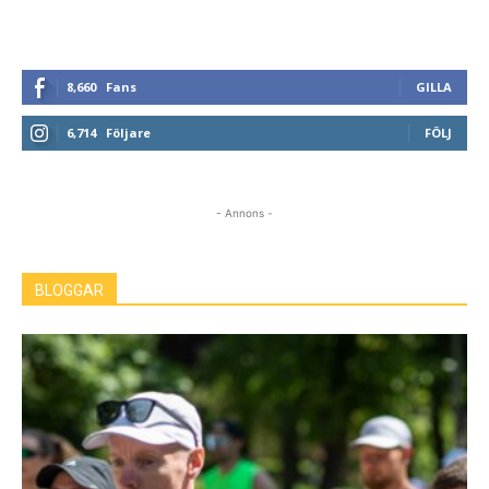
8,660
Fans
GILLA
6,714
Följare
FÖLJ
- Annons -
BLOGGAR