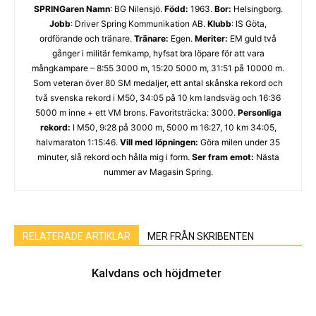
SPRINGaren
Namn
: BG Nilensjö.
Född:
1963.
Bor:
Helsingborg.
Jobb
: Driver Spring Kommunikation AB.
Klubb
: IS Göta,
ordförande och tränare.
Tränare:
Egen.
Meriter:
EM guld två
gånger i militär femkamp, hyfsat bra löpare för att vara
mångkampare – 8:55 3000 m, 15:20 5000 m, 31:51 på 10000 m.
Som veteran över 80 SM medaljer, ett antal skånska rekord och
två svenska rekord i M50, 34:05 på 10 km landsväg och 16:36
5000 m inne + ett VM brons. Favoritsträcka: 3000.
Personliga
rekord:
I M50, 9:28 på 3000 m, 5000 m 16:27, 10 km 34:05,
halvmaraton 1:15:46.
Vill med löpningen:
Göra milen under 35
minuter, slå rekord och hålla mig i form.
Ser fram emot:
Nästa
nummer av Magasin Spring.
RELATERADE ARTIKLAR
MER FRÅN SKRIBENTEN
Kalvdans och höjdmeter