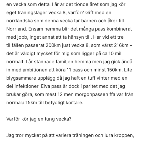
en vecka som detta. I år är det tionde året som jag kör
eget träningsläger vecka 8, varför? Gift med en
norrländska som denna vecka tar barnen och åker till
Norrland. Ensam hemma blir det många pass kombinerat
med jobb, inget annat att ta hänsyn till. Har vid ett tre
tillfällen passerat 200km just vecka 8, som värst 216km –
det är väldigt mycket för mig som ligger på ca 10 mil
normalt. I år stannade familjen hemma men jag gick ändå
in med ambitionen att köra 11 pass och minst 150km. Lite
blygsammare upplägg då jag haft en tuff vinter med en
del infektioner. Elva pass är dock i paritet med det jag
brukar göra, som mest 12 men morgonpassen ffa var från
normala 15km till betydligt kortare.
Varför kör jag en tung vecka?
Jag tror mycket på att variera träningen och lura kroppen,