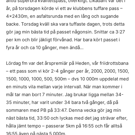
alltid superbra kvalitetspass, overkligt. Likadant var det i
år, på torsdagen körde vi ett av klubbens tuffare pass –
4x2430m, en asfaltsrunda med en lång och sugande
backe. Torsdag kväll ska vara tuffaste dagen, trots detta
gör jag min bästa tid på passet någonsin. Snittar ca 3:27
per km och blir jäkligt förvånad. Har bara kört passet i
fyra år och ca 10 gånger, men ändå…
Lördag fm var det årspremiär på Heden, vår friidrottsbana
– ett pass som vi kör 2-4 gånger per år, 2000, 2000, 1500,
1500, 1000, 1000, 500, 500m – dvs 10 000m uppdelat med
en minuts vila mellan varje intervall. När man kommer i
mål tar man bort 7 minuter. Jag brukar ligga mellan 34-
35 minuter, har varit under 34 bara två gånger, då på
sommaren med PB på 33:47. Denna vecka gör jag min
näst bästa tid, 33:50 och lyckas med det jag strävar efter,
hålla jämt tempo – passerar 5km på 16:55 och får alltså
16:55 även på nästa 5 000m.