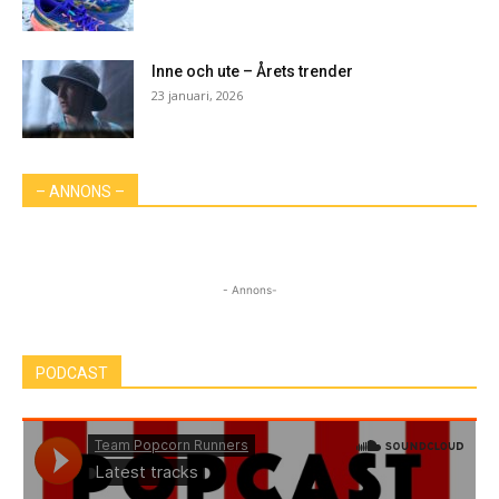
Inne och ute – Årets trender
23 januari, 2026
– ANNONS –
- Annons-
PODCAST