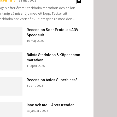
kael Tisjö
-
31 maj, 2026
0
gen efter årets Stockholm marathon och sällan
nt mig så missnöjd med ett lopp. Tycker att
ockholm har varit så ”kul” att springa med den...
Recension Soar ProtoLab ADV
Speedsuit
16 maj, 2026
Bålsta Stadslopp & Köpenhamn
marathon
11 april, 2026
Recension Asics Superblast 3
3 april, 2026
Inne och ute – Årets trender
23 januari, 2026