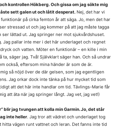
pet och kontrollen Hökberg. Och gissa om jag sökte mig
åste sett galen ut och låtit desperat.
Nej, det har vi
g funktionär på cirka femton år att säga. Jo, men det har
n ser stressad ut och jag kommer på att jag måste tagga
n ser lättad ut. Jag springer ner mot sjukvårdshuset.
g. Jag pallar inte mer i det här underlaget och regnet
dryck och vatten. Möter en funktionär – en kille i min
 ta, säger jag. Två! Självklart säger han. Och så undrar
dem också, eftersom mina händer är som de är.
t mig så nöjd över de där gelsen, som jag egentligen
tens. Jag orkar dock inte tänka på hur mycket tid som
tidigt att det här inte handlar om tid. Tävlings-Marie får
ig att äta när jag springer långt. Jag vet, jag vet!)
r” blir jag tvungen att kolla min Garmin. Jo, det står
jag inte heller
. Jag tror att vädret och underlaget tog
 hitta vägen runt vattnet och leran. Det fanns inte tid