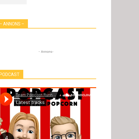
– ANNONS –
- Annons-
PODCAST