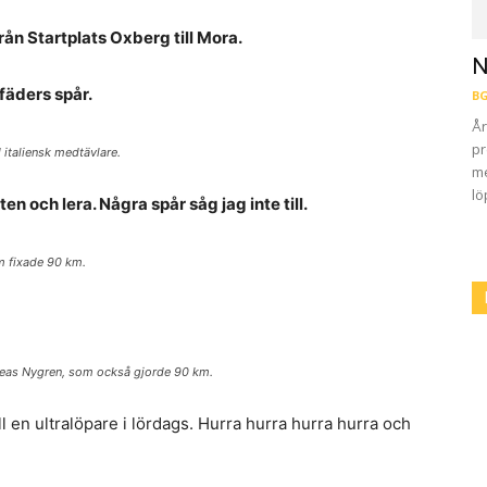
ån Startplats Oxberg till Mora.
N
 fäders spår.
BG
År
pr
 italiensk medtävlare.
me
lö
ten och lera. Några spår såg jag inte till.
m fixade 90 km.
reas Nygren, som också gjorde 90 km.
fall en ultralöpare i lördags. Hurra hurra hurra hurra och