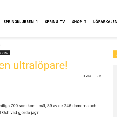
SPRINGKLUBBEN
SPRING-TV
SHOP
LÖPARKALE
e!
s blogg
en ultralöpare!
213
0
samtliga 700 som kom i mål, 89 av de 246 damerna och
.) Och vad gjorde jag?