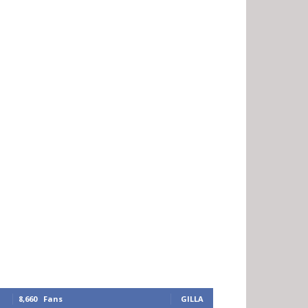
8,660
Fans
GILLA