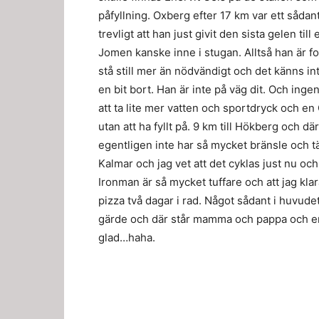
påfyllning. Oxberg efter 17 km var ett sådant
trevligt att han just givit den sista gelen ti
Jomen kanske inne i stugan. Alltså han är for
stå still mer än nödvändigt och det känns in
en bit bort. Han är inte på väg dit. Och inge
att ta lite mer vatten och sportdryck och en
utan att ha fyllt på. 9 km till Hökberg och där
egentligen inte har så mycket bränsle och tä
Kalmar och jag vet att det cyklas just nu och 
Ironman är så mycket tuffare och att jag klara
pizza två dagar i rad. Något sådant i huvudet
gärde och där står mamma och pappa och en 
glad…haha.