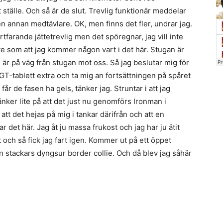
 ställe. Och så är de slut. Trevlig funktionär meddelar
ll en annan medtävlare. OK, men finns det fler, undrar jag.
tfarande jättetrevlig men det spöregnar, jag vill inte
te som att jag kommer någon vart i det här. Stugan är
n är på väg från stugan mot oss. Så jag beslutar mig för
 GT-tablett extra och ta mig an fortsättningen på spåret
 får de fasen ha gels, tänker jag. Struntar i att jag
nker lite på att det just nu genomförs Ironman i
att det hejas på mig i tankar därifrån och att en
r det här. Jag åt ju massa frukost och jag har ju ätit
 och så fick jag fart igen. Kommer ut på ett öppet
stackars dyngsur border collie. Och då blev jag såhär