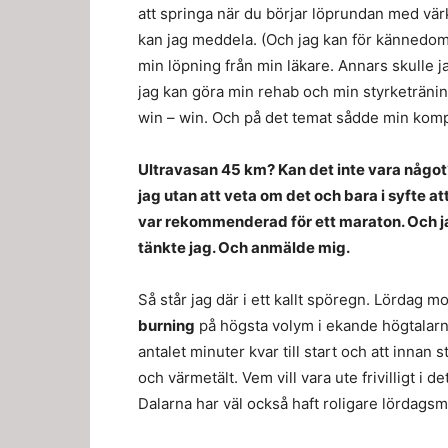
att springa när du börjar löprundan med vär
kan jag meddela. (Och jag kan för kännedom 
min löpning från min läkare. Annars skulle j
jag kan göra min rehab och min styrketräning
win – win. Och på det temat sådde min kompi
Ultravasan 45 km? Kan det inte vara någo
jag utan att veta om det och bara i syfte 
var rekommenderad för ett maraton. Och jag 
tänkte jag. Och anmälde mig.
Så står jag där i ett kallt spöregn. Lördag 
burning
på högsta volym i ekande högtalar
antalet minuter kvar till start och att innan s
och värmetält. Vem vill vara ute frivilligt i 
Dalarna har väl också haft roligare lördags