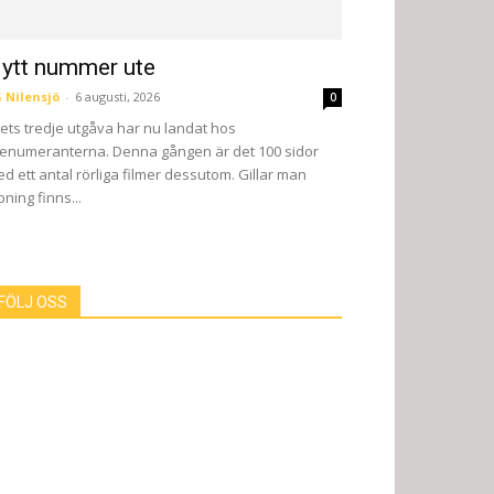
ytt nummer ute
 Nilensjö
-
6 augusti, 2026
0
ets tredje utgåva har nu landat hos
enumeranterna. Denna gången är det 100 sidor
d ett antal rörliga filmer dessutom. Gillar man
pning finns...
FÖLJ OSS