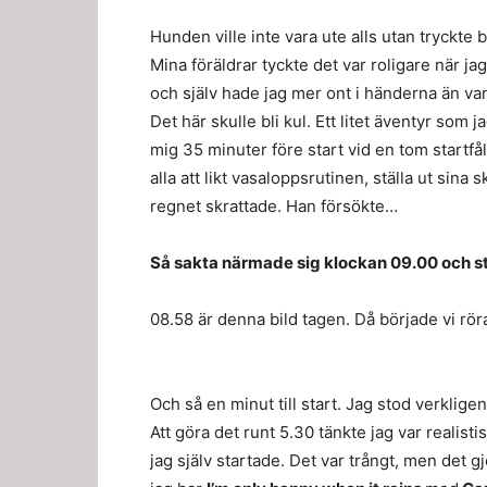
Hunden ville inte vara ute alls utan tryckte
Mina föräldrar tyckte det var roligare när j
och själv hade jag mer ont i händerna än vanl
Det här skulle bli kul. Ett litet äventyr som j
mig 35 minuter före start vid en tom startfål
alla att likt vasaloppsrutinen, ställa ut sina s
regnet skrattade. Han försökte…
Så sakta närmade sig klockan 09.00 och s
08.58 är denna bild tagen. Då började vi rö
Och så en minut till start. Jag stod verklige
Att göra det runt 5.30 tänkte jag var realistis
jag själv startade. Det var trångt, men det g