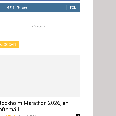
6,714
Följare
FÖLJ
- Annons -
BLOGGAR
tockholm Marathon 2026, en
äftsmäll!