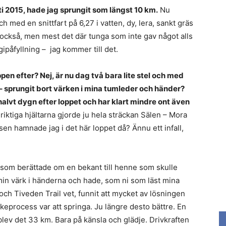
sti 2015, hade jag sprungit som längst 10 km.
Nu
h med en snittfart på 6,27 i vatten, dy, lera, sankt gräs
lt också, men mest det där tunga som inte gav något alls
rgipåfyllning – jag kommer till det.
roppen efter? Nej, är nu dag två bara lite stel och med
 – sprungit bort värken i mina tumleder och händer?
 halvt dygn efter loppet och har klart mindre ont även
iktiga hjältarna gjorde ju hela sträckan Sälen – Mora
sen hamnade jag i det här loppet då? Ännu ett infall,
 som berättade om en bekant till henne som skulle
min värk i händerna och hade, som ni som läst mina
h Tiveden Trail vet, funnit att mycket av lösningen
läkeprocess var att springa. Ju längre desto bättre. En
blev det 33 km. Bara på känsla och glädje. Drivkraften