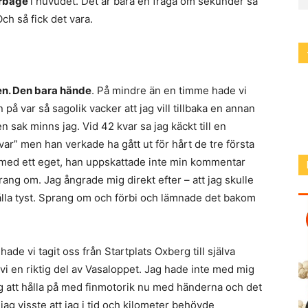
rbage
i huvudet. Det är bara en fråga om sekunder så
Och så fick det vara.
len. Den bara hände
. På mindre än en timme hade vi
 på var så sagolik vacker att jag vill tillbaka en annan
n sak minns jag. Vid 42 kvar sa jag käckt till en
var” men han verkade ha gått ut för hårt de tre första
e med ett eget, han uppskattade inte min kommentar
prang om. Jag ångrade mig direkt efter – att jag skulle
ålla tyst. Sprang om och förbi och lämnade det bakom
 hade vi tagit oss från Startplats Oxberg till själva
i en riktig del av Vasaloppet. Jag hade inte med mig
 mig att hålla på med finmotorik nu med händerna och det
jag visste att jag i tid och kilometer behövde