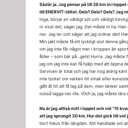
Sådär ja. Jag pinnar på till 26 km in i lop
till ENERVIT-tältet. Gels? Gels? Gels? Jag m
inga, börjar en väldigt söt och väldigt trevli
ni visst det, säger jag. Det måste ni ha. Ha
ner. Jag ler och säger att jag ordnar det! Ha
Min jakt måste få ett lyckligt slut denna gån
om jag inte får något mer i kroppen än sport
ålder – som bär på…gels! Hurra. Jag måste få
jag om jag inte kan få hjälp med att öppna 
Servicen är total och jag har nog aldrig kän
inte tycker om varken till smak eller konsis
gått åt till att få tag på dem, men tänker sam
också tagga ner lite. (Och ja, jag måste lära m
Nu är jag alltså mitt i loppet och vid ”15 kva
att jag sprungit 30 km. Hur det gick till vet 
bort fokus från längden. Allt handlade om att