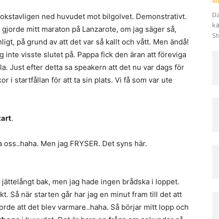
Mi
Da
 bokstavligen ned huvudet mot bilgolvet. Demonstrativt.
kä
ag gjorde mitt maraton på Lanzarote, om jag säger så,
St
igt, på grund av att det var så kallt och vått. Men ändå!
ag inte visste slutet på. Pappa fick den äran att föreviga
la. Just efter detta sa speakern att det nu var dags för
kor i startfållan för att ta sin plats. Vi få som var ute
tart
.
ra oss..haha. Men jag FRYSER. Det syns här.
n jättelångt bak, men jag hade ingen brådska i loppet.
kt. Så när starten går har jag en minut fram till det att
jorde att det blev varmare..haha. Så börjar mitt lopp och