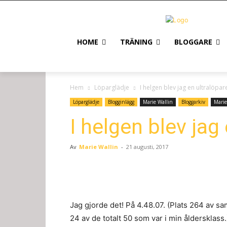
HOME
TRÄNING
BLOGGARE
Hem
Löparglädje
I helgen blev jag en ultralöpar
Löparglädje
Blogginlägg
Marie Wallin
Bloggarkiv
Marie
I helgen blev jag 
Av
Marie Wallin
-
21 augusti, 2017
Jag gjorde det! På 4.48.07. (Plats 264 av 
24 av de totalt 50 som var i min åldersklass