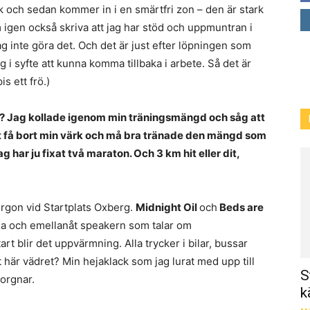
k och sedan kommer in i en smärtfri zon – den är stark
igen också skriva att jag har stöd och uppmuntran i
ag inte göra det. Och det är just efter löpningen som
 i syfte att kunna komma tillbaka i arbete. Så det är
s ett frö.)
t? Jag kollade igenom min träningsmängd och såg att
att få bort min värk och må bra tränade den mängd som
har ju fixat två maraton. Och 3 km hit eller dit,
morgon vid Startplats Oxberg.
Midnight Oil
och
Beds are
na och emellanåt speakern som talar om
tart blir det uppvärmning. Alla trycker i bilar, bussar
det här vädret? Min hejaklack som jag lurat med upp till
S
morgnar.
k