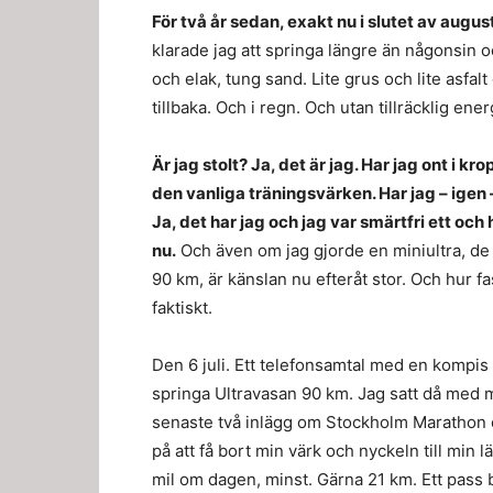
För två år sedan, exakt nu i slutet av augu
klarade jag att springa längre än någonsin oc
och elak, tung sand. Lite grus och lite asfa
tillbaka. Och i regn. Och utan tillräcklig ene
Är jag stolt? Ja, det är jag. Har jag ont i k
den vanliga träningsvärken. Har jag – igen
Ja, det har jag och jag var smärtfri ett och
nu.
Och även om jag gjorde en miniultra, de r
90 km, är känslan nu efteråt stor. Och hur fa
faktiskt.
Den 6 juli. Ett telefonsamtal med en kompis
springa Ultravasan 90 km. Jag satt då med 
senaste två inlägg om Stockholm Marathon oc
på att få bort min värk och nyckeln till min 
mil om dagen, minst. Gärna 21 km. Ett pass 