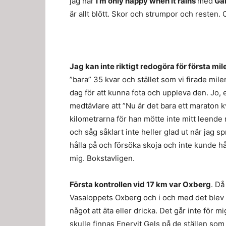
jag har
I’m only happy when it rains
med
Ga
är allt blött. Skor och strumpor och resten. 
Jag kan inte riktigt redogöra för första mi
”bara” 35 kvar och stället som vi firade milen
dag för att kunna fota och uppleva den. Jo, e
medtävlare att ”Nu är det bara ett maraton k
kilometrarna för han mötte inte mitt leend
och såg såklart inte heller glad ut när jag s
hålla på och försöka skoja och inte kunde h
mig. Bokstavligen.
Första kontrollen vid 17 km var Oxberg
. Då
Vasaloppets Oxberg och i och med det blev v
något att äta eller dricka. Det går inte för
skulle finnas Enervit Gels på de ställen som 