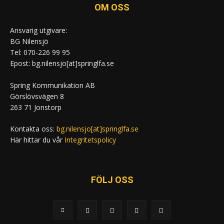
OM OSS
Ansvarig utgivare:
BG Nilensjö
Tel: 070-226 99 95
Epost: bg.nilensjo[at]springlfa.se
Spring Kommunikation AB
Görslövsvägen 8
263 71 Jonstorp
Kontakta oss:
bg.nilensjo[at]springlfa.se
Här hittar du vår
Integritetspolicy
FÖLJ OSS