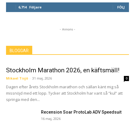
6,714
Följare
FÖLJ
- Annons -
BLOGGAR
Stockholm Marathon 2026, en käftsmäll!
Mikael Tisjö
-
31 maj, 2026
0
Dagen efter årets Stockholm marathon och sällan känt mig så
missnöjd med ett lopp. Tycker att Stockholm har varit så ”kul” att
springa med den...
Recension Soar ProtoLab ADV Speedsuit
16 maj, 2026