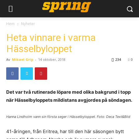
Hem
Nyheter
Heta vinnare i varma
Hässelbyloppet
Av
Mikael Grip
-
14 oktober, 2018
234
0
Det var två rutinerade löpare med olika bakgrund i topp
när Hässelbyloppets mildistans avgjordes på söndagen.
Hanna Lindholm vann sin första seger i Hässelbyloppet. Foto: Deca Text&Bild
41-åringen, från Eritrea, har till den här säsongen bytt