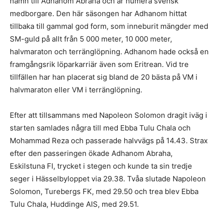
namn till Adhanom Abraha och är numera svensk
medborgare. Den här säsongen har Adhanom hittat
tillbaka till gammal god form, som inneburit mängder med
SM-guld på allt från 5 000 meter, 10 000 meter,
halvmaraton och terränglöpning. Adhanom hade också en
framgångsrik löparkarriär även som Eritrean. Vid tre
tillfällen har han placerat sig bland de 20 bästa på VM i
halvmaraton eller VM i terränglöpning.
Efter att tillsammans med Napoleon Solomon dragit iväg i
starten samlades några till med Ebba Tulu Chala och
Mohammad Reza och passerade halvvägs på 14.43. Strax
efter den passeringen ökade Adhanom Abraha,
Eskilstuna FI, trycket i stegen och kunde ta sin tredje
seger i Hässelbyloppet via 29.38. Tvåa slutade Napoleon
Solomon, Turebergs FK, med 29.50 och trea blev Ebba
Tulu Chala, Huddinge AIS, med 29.51.