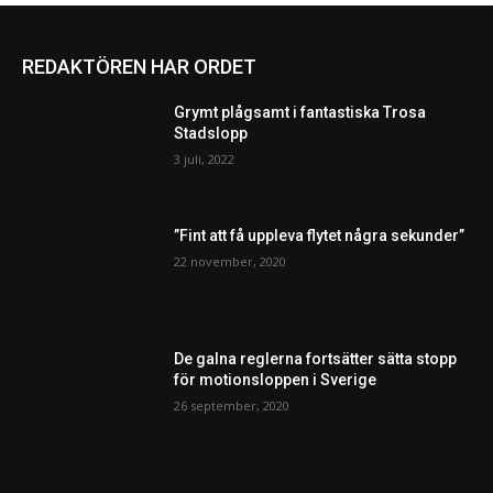
REDAKTÖREN HAR ORDET
Grymt plågsamt i fantastiska Trosa
Stadslopp
3 juli, 2022
”Fint att få uppleva flytet några sekunder”
22 november, 2020
De galna reglerna fortsätter sätta stopp
för motionsloppen i Sverige
26 september, 2020