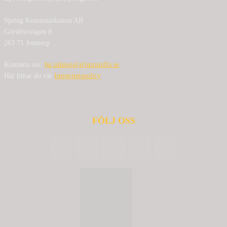
Spring Kommunikation AB
Görslövsvägen 8
263 71 Jonstorp
Kontakta oss:
bg.nilensjo[at]springlfa.se
Här hittar du vår
Integritetspolicy
FÖLJ OSS