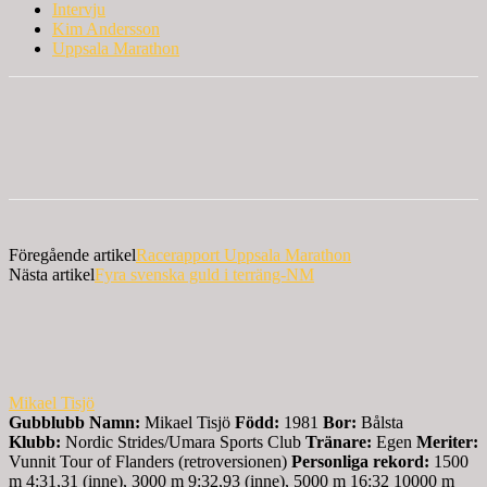
Intervju
Kim Andersson
Uppsala Marathon
Föregående artikel
Racerapport Uppsala Marathon
Nästa artikel
Fyra svenska guld i terräng-NM
Mikael Tisjö
Gubblubb
Namn:
Mikael Tisjö
Född:
1981
Bor:
Bålsta
Klubb:
Nordic Strides/Umara Sports Club
Tränare:
Egen
Meriter:
Vunnit Tour of Flanders (retroversionen)
Personliga rekord:
1500
m 4:31,31 (inne), 3000 m 9:32,93 (inne), 5000 m 16:32 10000 m