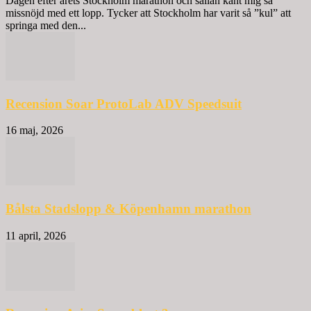
Dagen efter årets Stockholm marathon och sällan känt mig så
missnöjd med ett lopp. Tycker att Stockholm har varit så ”kul” att
springa med den...
Recension Soar ProtoLab ADV Speedsuit
16 maj, 2026
Bålsta Stadslopp & Köpenhamn marathon
11 april, 2026