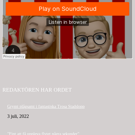
REDAKTÖREN HAR ORDET
Grymt plågsamt i fantastiska Trosa Stadslopp
3 juli, 2022
”Fint att få uppleva flytet några sekunder”