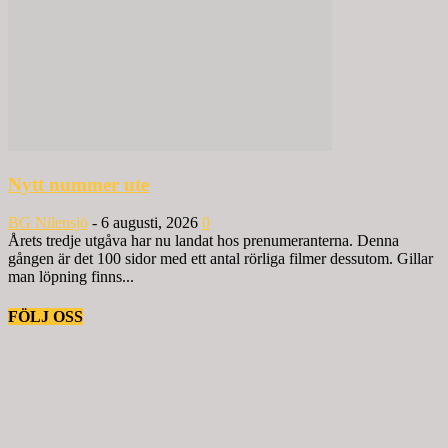
Nytt nummer ute
BG Nilensjö
-
6 augusti, 2026
0
Årets tredje utgåva har nu landat hos prenumeranterna. Denna
gången är det 100 sidor med ett antal rörliga filmer dessutom. Gillar
man löpning finns...
FÖLJ OSS