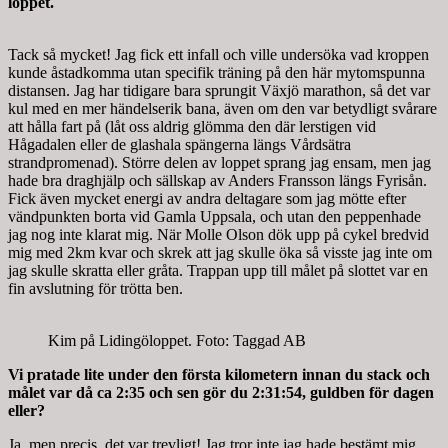
loppet.
Tack så mycket! Jag fick ett infall och ville undersöka vad kroppen
kunde åstadkomma utan specifik träning på den här mytomspunna
distansen. Jag har tidigare bara sprungit Växjö
marathon
, så det var
kul med en mer händelserik bana, även om den var betydligt svårare
att hålla fart på (låt oss aldrig glömma den där lerstigen vid
Hågadalen eller de glashala spängerna längs
Vårdsätra
strandpromenad). Större delen av loppet sprang jag ensam, men jag
hade bra draghjälp och sällskap av Anders Fransson längs
Fyrisån
.
Fick även mycket energi av andra deltagare som jag mötte efter
vändpunkten borta vid Gamla Uppsala, och utan den
peppen
hade
jag nog inte klarat mig. När Molle Olson dök upp på cykel bredvid
mig med 2km kvar och skrek att jag skulle öka så visste jag inte om
jag skulle skratta eller gråta. Trappan upp till målet på slottet var en
fin avslutning för trötta ben.
Kim på Lidingöloppet. Foto: Taggad AB
Vi pratade lite under den första kilometern innan du stack och
målet var då ca 2:35 och sen gör du 2:31:54, guldben för dagen
eller?
Ja, men precis, det var trevligt! Jag tror inte jag hade bestämt mig