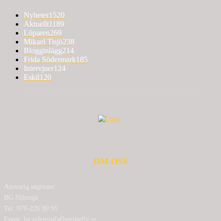
Nyheter
1520
Aktuellt
1189
Löparen
269
Mikael Tisjö
238
Blogginlägg
214
Frida Södermark
185
Intervjuer
124
Eskil
120
OM OSS
Ansvarig utgivare:
BG Nilensjö
Tel: 070-226 99 95
Epost: bg.nilensjo[at]springlfa.se