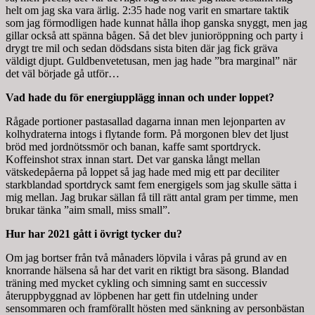
helt om jag ska vara ärlig. 2:35 hade nog varit en smartare taktik
som jag förmodligen hade kunnat hålla ihop ganska snyggt, men jag
gillar också att spänna bågen. Så det blev junioröppning och party i
drygt tre mil och sedan dödsdans sista biten där jag fick gräva
väldigt djupt.
Guldben
vetetusan, men jag hade ”bra marginal” när
det väl började gå utför…
Vad hade du för energiupplägg innan och under loppet?
Rågade portioner
pastasallad dagarna
innan men lejonparten av
kolhydraterna intogs i flytande form. På morgonen blev det ljust
bröd med jordnötssmör och banan, kaffe samt sportdryck.
Koffeinshot strax innan start. Det var ganska långt mellan
vätskedepåerna på loppet så jag hade med mig ett par deciliter
starkblandad sportdryck samt fem energigels som jag skulle sätta i
mig mellan. Jag brukar sällan få till rätt antal gram per timme, men
brukar tänka ”
aim
small, miss small
”.
Hur har 2021 gått i övrigt tycker du?
Om jag bortser från två månaders
löpvila
i våras på grund av en
knorrande hälsena så har det varit en riktigt bra säsong. Blandad
träning med mycket cykling och simning samt en successiv
återuppbyggnad av löpbenen har gett fin utdelning under
sensommaren och
framförallt
hösten med sänkning av
personbästan