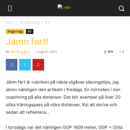
Hem
Blogginlägg
BG
Blogginlägg
BG
Jämn fart!
Av
BG Bloggen
-
1 augusti, 2021
809
0
Jämn fart är rubriken på nästa utgåvas säsongstips, jag
skrev nämligen den artikeln i fredags. En hörnsten i min
coachning på alla distanser. Det blir exempel på över 20
olika träningspass på olika distanser. Kul att skriva och
sedan att reflektera…
I torsdags var det nämligen GGP 1609 meter, GGP = Göta