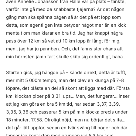
även Annelie Johansson från Hälle var på plats – tänkte,
varför inte gå med de snabbaste tjejerna? Är det någon
gång man ska spänna bågen så är det på ett lopp som
detta, som egentligen inte betyder något mer än en kick
mentalt om man klarar en bra tid. Jag har knappt några
pass över 12 km så vet att 10 km lopp är långt för mig,
men.. jag har ju pannben. Och, det fanns stor chans att
min hörnsten jämn fart skulle skita sig ordentligt, haha…
Starten gick, jag hängde på – kände direkt, detta är tufft,
mer mitt 5 000m tempo, men det blev en klunga på 7-8
löpare, det blåste en del så skönt att ligga med där. Första
km, klockan piper på 3,31, ups… Men, det fungerar… inser
att jag kan göra en bra 5 km tid, har sedan 3,37, 3,39,
3,36, 3,36 och passerar 5 km på min klocka precis under
18 minuter, 17,58. Otroligt nöjd, men nu börjar det slita…
det går lätt uppför, sedan en tvär sväng till höger och där
tappar jag kontakten med gruppen vid 5,3 km som