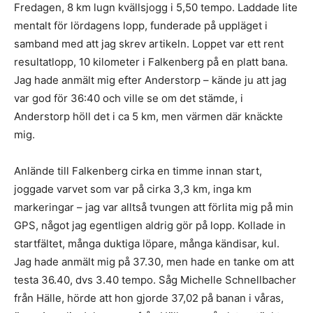
Fredagen, 8 km lugn kvällsjogg i 5,50 tempo. Laddade lite
mentalt för lördagens lopp, funderade på uppläget i
samband med att jag skrev artikeln. Loppet var ett rent
resultatlopp, 10 kilometer i Falkenberg på en platt bana.
Jag hade anmält mig efter Anderstorp – kände ju att jag
var god för 36:40 och ville se om det stämde, i
Anderstorp höll det i ca 5 km, men värmen där knäckte
mig.
Anlände till Falkenberg cirka en timme innan start,
joggade varvet som var på cirka 3,3 km, inga km
markeringar – jag var alltså tvungen att förlita mig på min
GPS, något jag egentligen aldrig gör på lopp. Kollade in
startfältet, många duktiga löpare, många kändisar, kul.
Jag hade anmält mig på 37.30, men hade en tanke om att
testa 36.40, dvs 3.40 tempo. Såg Michelle Schnellbacher
från Hälle, hörde att hon gjorde 37,02 på banan i våras,