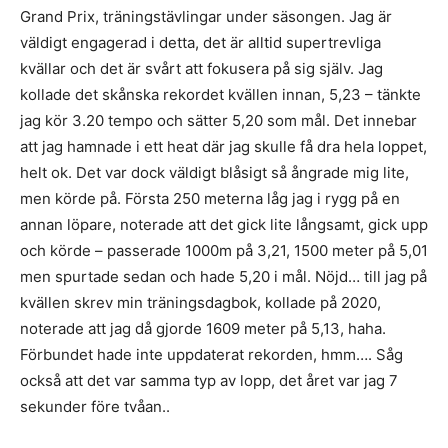
Grand Prix, träningstävlingar under säsongen. Jag är
väldigt engagerad i detta, det är alltid supertrevliga
kvällar och det är svårt att fokusera på sig själv. Jag
kollade det skånska rekordet kvällen innan, 5,23 – tänkte
jag kör 3.20 tempo och sätter 5,20 som mål. Det innebar
att jag hamnade i ett heat där jag skulle få dra hela loppet,
helt ok. Det var dock väldigt blåsigt så ångrade mig lite,
men körde på. Första 250 meterna låg jag i rygg på en
annan löpare, noterade att det gick lite långsamt, gick upp
och körde – passerade 1000m på 3,21, 1500 meter på 5,01
men spurtade sedan och hade 5,20 i mål. Nöjd… till jag på
kvällen skrev min träningsdagbok, kollade på 2020,
noterade att jag då gjorde 1609 meter på 5,13, haha.
Förbundet hade inte uppdaterat rekorden, hmm…. Såg
också att det var samma typ av lopp, det året var jag 7
sekunder före tvåan..