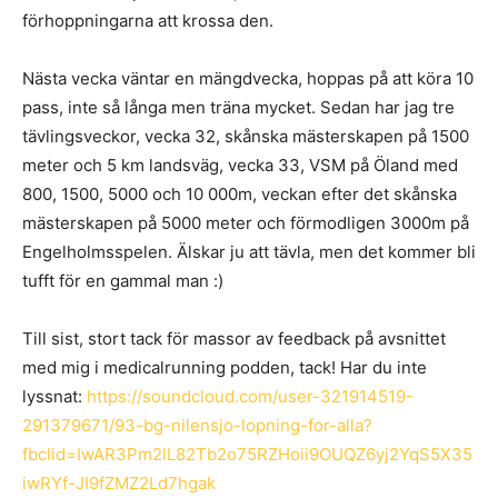
förhoppningarna att krossa den.
Nästa vecka väntar en mängdvecka, hoppas på att köra 10
pass, inte så långa men träna mycket. Sedan har jag tre
tävlingsveckor, vecka 32, skånska mästerskapen på 1500
meter och 5 km landsväg, vecka 33, VSM på Öland med
800, 1500, 5000 och 10 000m, veckan efter det skånska
mästerskapen på 5000 meter och förmodligen 3000m på
Engelholmsspelen. Älskar ju att tävla, men det kommer bli
tufft för en gammal man :)
Till sist, stort tack för massor av feedback på avsnittet
med mig i medicalrunning podden, tack! Har du inte
lyssnat:
https://soundcloud.com/user-321914519-
291379671/93-bg-nilensjo-lopning-for-alla?
fbclid=IwAR3Pm2lL82Tb2o75RZHoii9OUQZ6yj2YqS5X35
iwRYf-JI9fZMZ2Ld7hgak