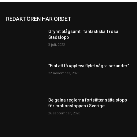
REDAKTÖREN HAR ORDET
Grymt plågsamt i fantastiska Trosa
Stadslopp
3 juli, 2022
”Fint att få uppleva flytet några sekunder”
22 november, 2020
De galna reglerna fortsätter sätta stopp
för motionsloppen i Sverige
26 september, 2020