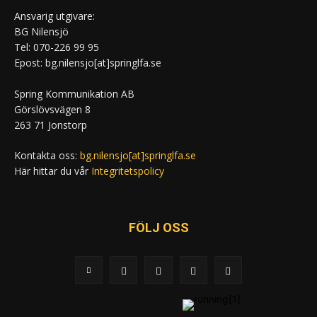
Ansvarig utgivare:
BG Nilensjö
Tel: 070-226 99 95
Epost: bg.nilensjo[at]springlfa.se
Spring Kommunikation AB
Görslövsvägen 8
263 71 Jonstorp
Kontakta oss:
bg.nilensjo[at]springlfa.se
Här hittar du vår
Integritetspolicy
FÖLJ OSS