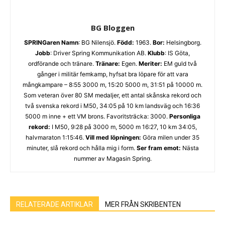
BG Bloggen
SPRINGaren
Namn
: BG Nilensjö.
Född:
1963.
Bor:
Helsingborg.
Jobb
: Driver Spring Kommunikation AB.
Klubb
: IS Göta,
ordförande och tränare.
Tränare:
Egen.
Meriter:
EM guld två
gånger i militär femkamp, hyfsat bra löpare för att vara
mångkampare – 8:55 3000 m, 15:20 5000 m, 31:51 på 10000 m.
Som veteran över 80 SM medaljer, ett antal skånska rekord och
två svenska rekord i M50, 34:05 på 10 km landsväg och 16:36
5000 m inne + ett VM brons. Favoritsträcka: 3000.
Personliga
rekord:
I M50, 9:28 på 3000 m, 5000 m 16:27, 10 km 34:05,
halvmaraton 1:15:46.
Vill med löpningen:
Göra milen under 35
minuter, slå rekord och hålla mig i form.
Ser fram emot:
Nästa
nummer av Magasin Spring.
RELATERADE ARTIKLAR
MER FRÅN SKRIBENTEN