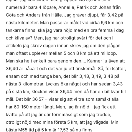
numera är bara 4 löpare, Annelie, Patrik och Johan från
Göta och Anders från Hälle. Jag gräver djupt, får 3,42 på
nästa kilometer. Man passerar målet vid cirka 6,6 km och
tankarna finns, ska jag vara nöjd med en bra femma i dag
och kliva av? Men, jag har otroligt svårt för det och i
artikeln jag skrev dagen innan skrev jag om den plågan
man oftast upplever mellan 5 och 8 km på ett millopp.
Man ska helt enkelt bara genom den…. Känner ju även att
36,40 är nåbart och det var ju ett önskemål. Så, fortsätter,
ensam och med tunga ben, det blir 3,48, 3,49, 3,48 på
nästa 3 kilometrar. Lyckas öka något och har sedan 3,43
på sista km, klockan visar 36,44 men då har en bit kvar till
mål. Det blir 36,57 – visar sig att vi tre som samåkt alla
har 60-160 meter långt. Men, jag är nöjd – jag fick ett
kvitto på att jag är där formmässigt som jag trodde,
otroligt nöjd med mina första 5 km, att jag vågade. Min
bästa M55 tid på 5 km är 17,53 så nu finns