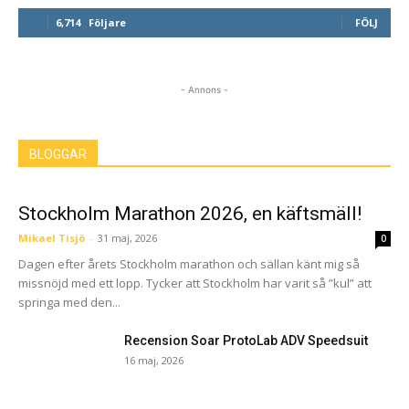
6,714
Följare
FÖLJ
- Annons -
BLOGGAR
Stockholm Marathon 2026, en käftsmäll!
Mikael Tisjö
-
31 maj, 2026
0
Dagen efter årets Stockholm marathon och sällan känt mig så
missnöjd med ett lopp. Tycker att Stockholm har varit så ”kul” att
springa med den...
Recension Soar ProtoLab ADV Speedsuit
16 maj, 2026