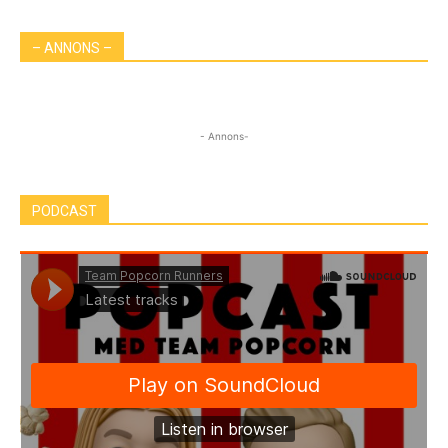
– ANNONS –
- Annons-
PODCAST