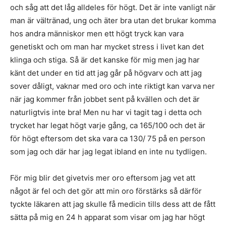
och såg att det låg alldeles för högt. Det är inte vanligt när
man är vältränad, ung och äter bra utan det brukar komma
hos andra människor men ett högt tryck kan vara
genetiskt och om man har mycket stress i livet kan det
klinga och stiga. Så är det kanske för mig men jag har
känt det under en tid att jag går på högvarv och att jag
sover dåligt, vaknar med oro och inte riktigt kan varva ner
när jag kommer från jobbet sent på kvällen och det är
naturligtvis inte bra! Men nu har vi tagit tag i detta och
trycket har legat högt varje gång, ca 165/100 och det är
för högt eftersom det ska vara ca 130/ 75 på en person
som jag och där har jag legat ibland en inte nu tydligen.
För mig blir det givetvis mer oro eftersom jag vet att
något är fel och det gör att min oro förstärks så därför
tyckte läkaren att jag skulle få medicin tills dess att de fått
sätta på mig en 24 h apparat som visar om jag har högt