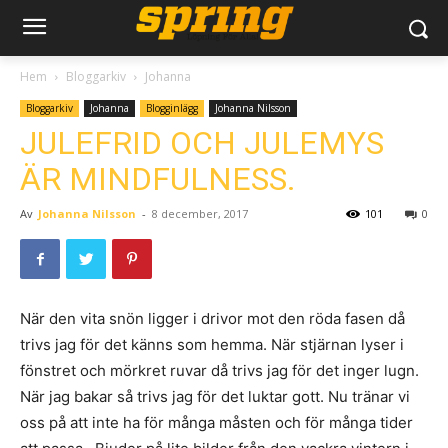
Hem
Bloggarkiv
Johanna
Bloggarkiv
Johanna
Blogginlägg
Johanna Nilsson
JULEFRID OCH JULEMYS
ÄR MINDFULNESS.
Av
Johanna Nilsson
-
8 december, 2017
101
0
När den vita snön ligger i drivor mot den röda fasen då
trivs jag för det känns som hemma. När stjärnan lyser i
fönstret och mörkret ruvar då trivs jag för det inger lugn.
När jag bakar så trivs jag för det luktar gott. Nu tränar vi
oss på att inte ha för många måsten och för många tider