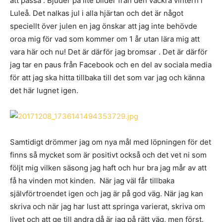
att passa . Bjuder på lite bilder från den vackra vintern i
Luleå. Det nalkas jul i alla hjärtan och det är något
speciellt över julen en jag önskar att jag inte behövde
oroa mig för vad som kommer om 1 år utan lära mig att
vara här och nu! Det är därför jag bromsar . Det är därför
jag tar en paus från Facebook och en del av sociala media
för att jag ska hitta tillbaka till det som var jag och känna
det här lugnet igen.
Samtidigt drömmer jag om nya mål med löpningen för det
finns så mycket som är positivt också och det vet ni som
följt mig vilken säsong jag haft och hur bra jag mår av att
få ha vinden mot kinden. När jag väl får tillbaka
självförtroendet igen och jag är på god väg. När jag kan
skriva och när jag har lust att springa varierat, skriva om
livet och att ge till andra då är jag på rätt väg, men först.