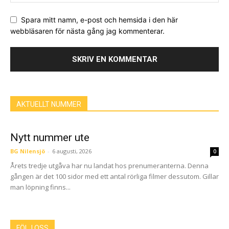
Spara mitt namn, e-post och hemsida i den här
webbläsaren för nästa gång jag kommenterar.
AKTUELLT NUMMER
Nytt nummer ute
BG Nilensjö
-
6 augusti, 2026
0
Årets tredje utgåva har nu landat hos prenumeranterna. Denna
gången är det 100 sidor med ett antal rörliga filmer dessutom. Gillar
man löpning finns...
FÖLJ OSS