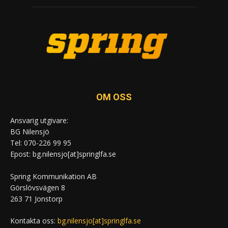
OM OSS
Ansvarig utgivare:
BG Nilensjö
Tel: 070-226 99 95
Epost: bg.nilensjo[at]springlfa.se
Spring Kommunikation AB
Görslövsvägen 8
263 71 Jonstorp
Kontakta oss:
bg.nilensjo[at]springlfa.se