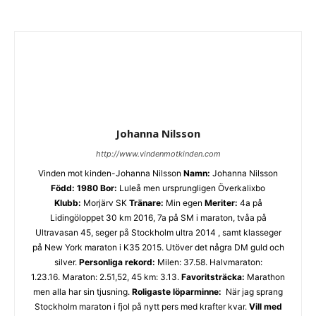
Johanna Nilsson
http://www.vindenmotkinden.com
Vinden mot kinden-Johanna Nilsson
Namn:
Johanna Nilsson
Född: 1980
Bor:
Luleå men ursprungligen Överkalixbo
Klubb:
Morjärv SK
Tränare:
Min egen
Meriter:
4a på
Lidingöloppet 30 km 2016, 7a på SM i maraton, tvåa på
Ultravasan 45, seger på Stockholm ultra 2014 , samt klasseger
på New York maraton i K35 2015. Utöver det några DM guld och
silver.
Personliga rekord:
Milen: 37.58. Halvmaraton:
1.23.16. Maraton: 2.51,52, 45 km: 3.13.
Favoritsträcka:
Marathon
men alla har sin tjusning.
Roligaste löparminne:
När jag sprang
Stockholm maraton i fjol på nytt pers med krafter kvar.
Vill med