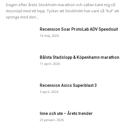
Dagen efter årets Stockholm marathon och sällan känt mig så
missnöjd med ett lopp. Tycker att Stockholm har varit så ”kul” att
springa med den...
Recension Soar ProtoLab ADV Speedsuit
16 maj, 2026
Bålsta Stadslopp & Köpenhamn marathon
11 april, 2026
Recension Asics Superblast 3
3 april, 2026
Inne och ute – Årets trender
23 januari, 2026