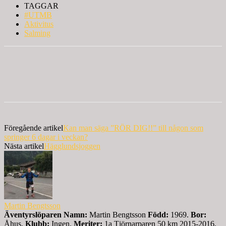
TAGGAR
#UTMB
Aktivitus
Salming
Föregående artikel
Kan man säga ”RÖR DIG!!” till någon som
springer 6 dagar i veckan?
Nästa artikel
Hägglundsjoggen
Martin Bengtsson
Äventyrslöparen
Namn:
Martin Bengtsson
Född:
1969.
Bor:
Åhus.
Klubb:
Ingen.
Meriter:
1a Tjörnarparen 50 km 2015-2016,