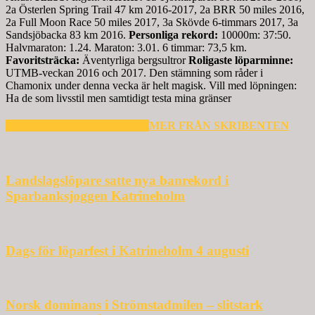
2a Österlen Spring Trail 47 km 2016-2017, 2a BRR 50 miles 2016,
2a Full Moon Race 50 miles 2017, 3a Skövde 6-timmars 2017, 3a
Sandsjöbacka 83 km 2016.
Personliga rekord:
10000m: 37:50.
Halvmaraton: 1.24. Maraton: 3.01. 6 timmar: 73,5 km.
Favoritsträcka:
Äventyrliga bergsultror
Roligaste löparminne:
UTMB-veckan 2016 och 2017. Den stämning som råder i
Chamonix under denna vecka är helt magisk. Vill med löpningen:
Ha de som livsstil men samtidigt testa mina gränser
RELATERADE ARTIKLAR
MER FRÅN SKRIBENTEN
Landslagslöpare satte nya banrekord i
Sparbanksjoggen Katrineholm
Dags för löparfest i Katrineholm 4 augusti
Norsk dominans i Strömstadmilen – slitstark