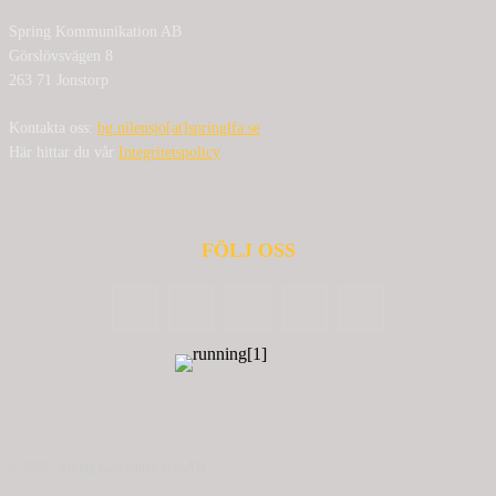
Spring Kommunikation AB
Görslövsvägen 8
263 71 Jonstorp
Kontakta oss:
bg.nilensjo[at]springlfa.se
Här hittar du vår
Integritetspolicy
FÖLJ OSS
© 2020 - Spring Kommunikation AB