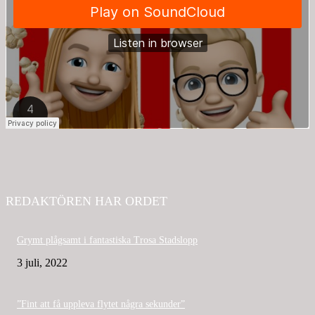
REDAKTÖREN HAR ORDET
Grymt plågsamt i fantastiska Trosa Stadslopp
3 juli, 2022
”Fint att få uppleva flytet några sekunder”