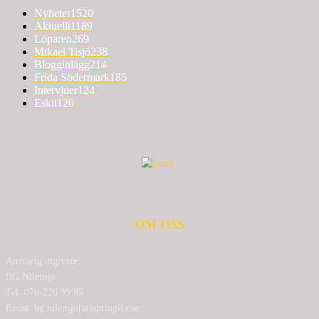
Nyheter
1520
Aktuellt
1189
Löparen
269
Mikael Tisjö
238
Blogginlägg
214
Frida Södermark
185
Intervjuer
124
Eskil
120
OM OSS
Ansvarig utgivare:
BG Nilensjö
Tel: 070-226 99 95
Epost: bg.nilensjo[at]springlfa.se