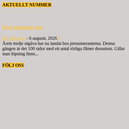
AKTUELLT NUMMER
Nytt nummer ute
BG Nilensjö
-
6 augusti, 2026
0
Årets tredje utgåva har nu landat hos prenumeranterna. Denna
gången är det 100 sidor med ett antal rörliga filmer dessutom. Gillar
man löpning finns...
FÖLJ OSS