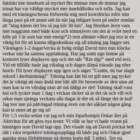
faktiskt inte inneburit så mycket fler timmar men de timmar jag
tränat har var väldigt mycket mer innehållsrika och tuffa. Jag kan
med ett träningsschema förbereda mig med kost/dricka inför min
långa pass på ett annat sätt än när jag tidigare kom på under rundan
att ”idag känns det bra så jag kör 30 km”. Jag försöker även vara
mer noggrann med både kost och sömn(även om det är svårt med en
kille på 3 år som har min energi*2) rent allmänt vilket jag tror är en
viktig bit för att kunna tillgodoräkna sig all träning jag lägger ner.
Vilodagen 1-2 dagar/vecka är helig enligt David men min klocka
verkar inte ha samma uppfattning. Har jag suttit ngn timme på
kontoret lyser displayen upp och det står ”Rör dig!” med röd text.
Vid ett tillfälle hade jag vilodag och dagen därpå tränade jag efter
lunch. Då lyser displayen upp igen och säger ”Grattis, du har slagit
rekord i återhämtning!” Träning kan lätt bli ett gift men jag tycker
det är viktigt att man ändå inte blir allt för beroende av den utan att
man kan ta en vilodag utan att må dåligt av det! Träning skall vara
kul och tycker man 1 dag i veckan räcker så är det ok och vill och
orkar man springa veckans alla dagar är det ok så länge det är kul!
Jag tror inte på påtvingad träning även om det såklart någon gång
kan ta emot att ge sig ut!
För 1,5 vecka sedan var jag och min löparkompis Oskar åter på
Aktivitus för att göra nya tester. Vi ville se hur vi hade svarat på
träningen som David lagt upp. Det visade sig att David prickat helt
rätt i våra respektive träningsupplägg då både jag och Oskar gjort
ganska stora förbättringar på denna korta tid( 3 mån). Ser nu