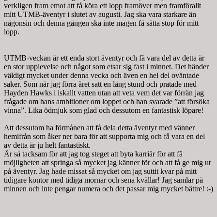
verkligen fram emot att få köra ett lopp framöver men framförallt
mitt UTMB-äventyr i slutet av augusti. Jag ska vara starkare än
någonsin och denna gången ska inte magen få sätta stop för mitt
lopp.
UTMB-veckan är ett enda stort äventyr och få vara del av detta är
en stor upplevelse och något som etsar sig fast i minnet. Det händer
väldigt mycket under denna vecka och även en hel del oväntade
saker. Som när jag förra året satt en lång stund och pratade med
Hayden Hawks i iskallt vatten utan att veta vem det var förrän jag
frågade om hans ambitioner om loppet och han svarade ”att försöka
vinna”. Lika ödmjuk som glad och dessutom en fantastisk löpare!
Att dessutom ha förmånen att få dela detta äventyr med vänner
hemifrån som åker ner bara för att supporta mig och få vara en del
av detta är ju helt fantastiskt.
Är så tacksam för att jag tog steget att byta karriär för att få
möjligheten att springa så mycket jag känner för och att få ge mig ut
på äventyr. Jag hade missat så mycket om jag suttit kvar på mitt
tidigare kontor med tidiga mornar och sena kvällar! Jag samlar på
minnen och inte pengar numera och det passar mig mycket bättre! :-)