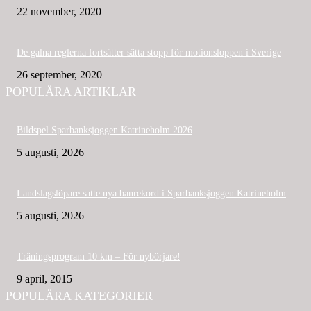
22 november, 2020
De galna reglerna fortsätter sätta stopp för motionsloppen i Sverige
26 september, 2020
POPULÄRA ARTIKLAR
Bildspel Sparbanksjoggen Katrineholm 2026
5 augusti, 2026
Landslagslöpare satte nya banrekord i Sparbanksjoggen Katrineholm
5 augusti, 2026
Träningsprogram 10 km – För nybörjare!
9 april, 2015
POPULÄRA KATEGORIER