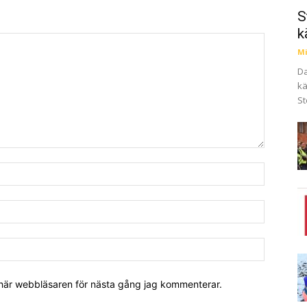
S
k
Mi
Da
kä
St
 här webbläsaren för nästa gång jag kommenterar.