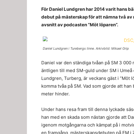
För Daniel Lundgren har 2014 varit hans b
debut på mästerskap för att nämna två av
avsnitt av podcasten ”Möt löparen”.
Daniel Lundgren i Turebergs linne. Arkivbild: Mikael Grip
Daniel var den ständiga tvåan på SM 3 000 m
äntligen till med SM-guld under SM i Umeå o
Lundgren, Turberg, är veckans gäst i ”Möt löp
komma tvåa på SM. Vad som gjorde att han b
meter hinder.
Under hans resa fram till denna lyckade säs
han med en skada som nästan gjorde att Dani
igenom motgångarna och kämpat på i motvind
en framgång, mästerskapsdebuten på EM i Z