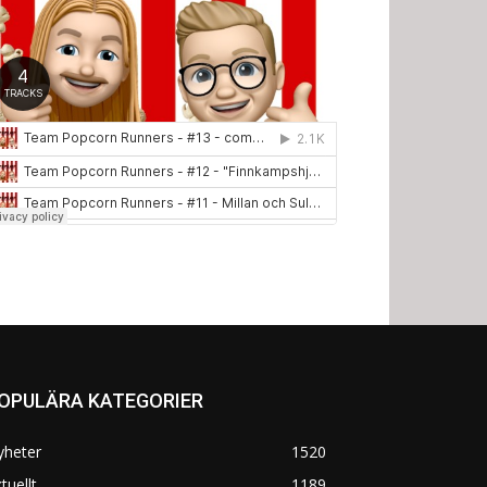
OPULÄRA KATEGORIER
yheter
1520
tuellt
1189