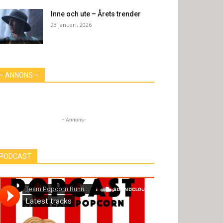
Inne och ute – Årets trender
23 januari, 2026
– ANNONS –
- Annons-
PODCAST