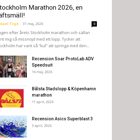
tockholm Marathon 2026, en
äftsmäll!
kael Tisjö
-
31 maj, 2026
0
gen efter årets Stockholm marathon och sällan
nt mig så missnöjd med ett lopp. Tycker att
ockholm har varit så ”kul” att springa med den...
Recension Soar ProtoLab ADV
Speedsuit
16 maj, 2026
Bålsta Stadslopp & Köpenhamn
marathon
11 april, 2026
Recension Asics Superblast 3
3 april, 2026