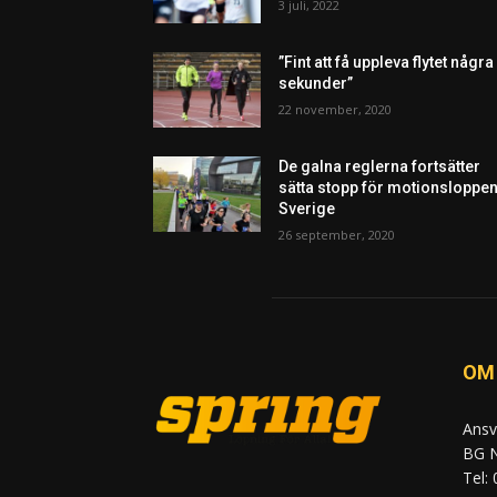
3 juli, 2022
”Fint att få uppleva flytet några
sekunder”
22 november, 2020
De galna reglerna fortsätter
sätta stopp för motionsloppen
Sverige
26 september, 2020
OM
Ansv
BG N
Tel: