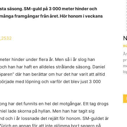
ästa säsong. SM-guld på 3 000 meter hinder och
 många framgångar från året. Hör honom i veckans
N
BG
År
eter hinder under flera år. Men så i år slog han
pr
me
ch han har haft en alldeles strålande säsong. Daniel
lö
aren” där han berättar om hur det har varit att alltid
örjade med löpning och varför det blev just 3 000
ong har det funnits en hel del motgångar. Ett tag drogs
el lade skorna på hyllan. Men han har tagit sig
 och i år lossnade det rejält för honom. SM-guldet är
ürich en annan för att inte glömma bort segern på