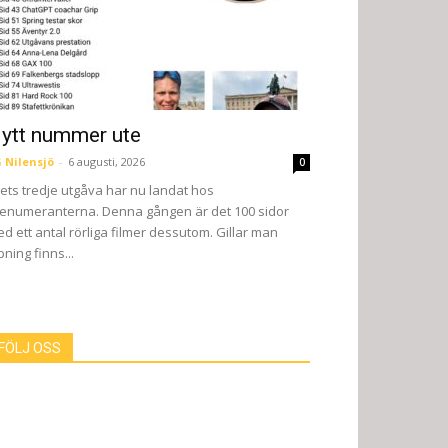
ytt nummer ute
 Nilensjö
-
6 augusti, 2026
0
ets tredje utgåva har nu landat hos
enumeranterna. Denna gången är det 100 sidor
d ett antal rörliga filmer dessutom. Gillar man
pning finns...
FÖLJ OSS