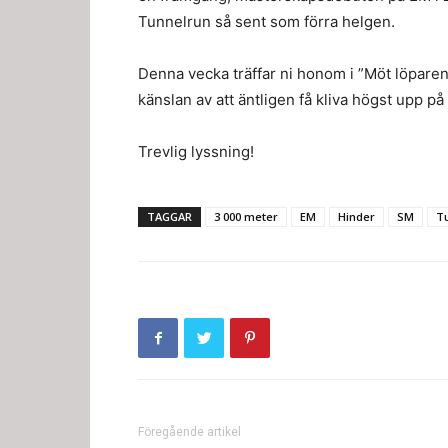
Tunnelrun så sent som förra helgen.
Denna vecka träffar ni honom i ”Möt löparen
känslan av att äntligen få kliva högst upp på p
Trevlig lyssning!
TAGGAR
3 000 meter
EM
Hinder
SM
T
Föregående artikel