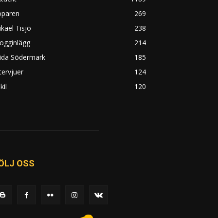
öparen
269
kael Tisjö
238
ogginlägg
214
rida Södermark
185
tervjuer
124
kil
120
ÖLJ OSS