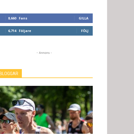
8,660
Fans
GILLA
6,714
Följare
FÖLJ
- Annons -
BLOGGAR