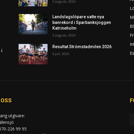
5 augusti, 2026
L
Mi
Landslagslöpare satte nya
banrekord i Sparbanksjoggen
Bl
Katrineholm
F
5 augusti, 2026
In
Resultat Strömstadmilen 2026
 i
Es
4 juli, 2026
 OSS
F
arig utgivare:
ilensjö
 070-226 99 95