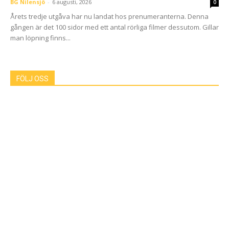
BG Nilensjö
-
6 augusti, 2026
0
Årets tredje utgåva har nu landat hos prenumeranterna. Denna
gången är det 100 sidor med ett antal rörliga filmer dessutom. Gillar
man löpning finns...
FÖLJ OSS