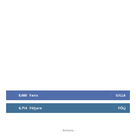
8,660
Fans
GILLA
6,714
Följare
FÖLJ
- Annons -