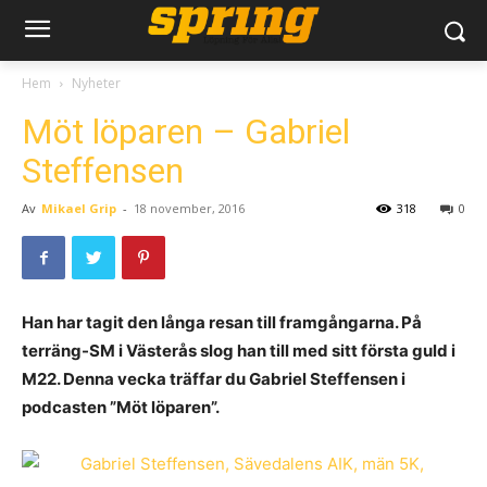
Hem
Nyheter
Möt löparen – Gabriel
Steffensen
Av
Mikael Grip
-
18 november, 2016
318
0
Han har tagit den långa resan till framgångarna. På
terräng-SM i Västerås slog han till med sitt första guld i
M22. Denna vecka träffar du Gabriel Steffensen i
podcasten ”Möt löparen”.