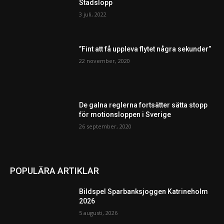
Stadslopp
3 juli, 2022
”Fint att få uppleva flytet några sekunder”
22 november, 2020
De galna reglerna fortsätter sätta stopp
för motionsloppen i Sverige
26 september, 2020
POPULÄRA ARTIKLAR
Bildspel Sparbanksjoggen Katrineholm
2026
5 augusti, 2026