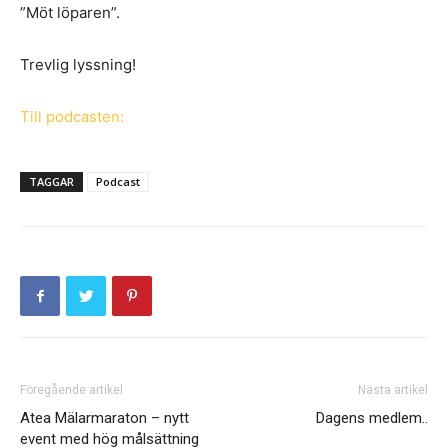
”Möt löparen”.
Trevlig lyssning!
Till podcasten:
TAGGAR
Podcast
Föregående artikel
Nästa artikel
Atea Mälarmaraton – nytt
Dagens medlem..
event med hög målsättning