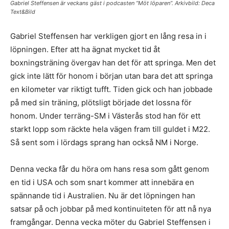
Gabriel Steffensen är veckans gäst i podcasten ”Möt löparen”. Arkivbild: Deca
Text&Bild
Gabriel Steffensen har verkligen gjort en lång resa in i
löpningen. Efter att ha ägnat mycket tid åt
boxningsträning övergav han det för att springa. Men det
gick inte lätt för honom i början utan bara det att springa
en kilometer var riktigt tufft. Tiden gick och han jobbade
på med sin träning, plötsligt började det lossna för
honom. Under terräng-SM i Västerås stod han för ett
starkt lopp som räckte hela vägen fram till guldet i M22.
Så sent som i lördags sprang han också NM i Norge.
Denna vecka får du höra om hans resa som gått genom
en tid i USA och som snart kommer att innebära en
spännande tid i Australien. Nu är det löpningen han
satsar på och jobbar på med kontinuiteten för att nå nya
framgångar. Denna vecka möter du Gabriel Steffensen i