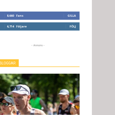
8,660
Fans
GILLA
6,714
Följare
FÖLJ
- Annons -
BLOGGAR