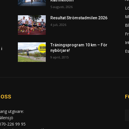
5 augusti, 2026
L
Mi
Resultat Strömstadmilen 2026
4 juli, 2026
Bl
F
In
Träningsprogram 10 km – För
 i
nybörjare!
Es
9 april, 2015
 OSS
F
arig utgivare:
ilensjö
 070-226 99 95