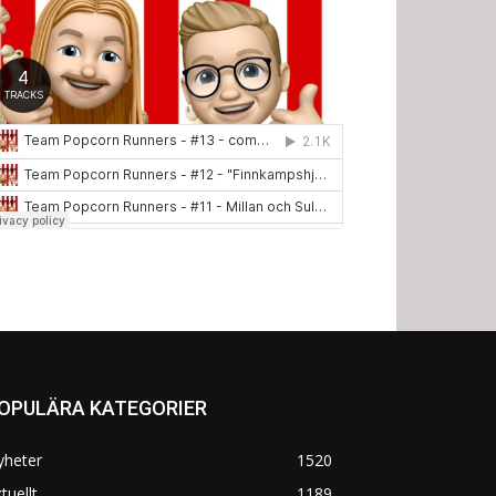
OPULÄRA KATEGORIER
yheter
1520
tuellt
1189