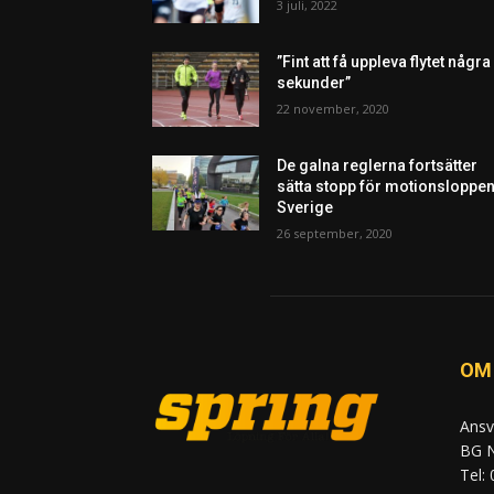
3 juli, 2022
”Fint att få uppleva flytet några
sekunder”
22 november, 2020
De galna reglerna fortsätter
sätta stopp för motionsloppen
Sverige
26 september, 2020
OM
Ansv
BG N
Tel: