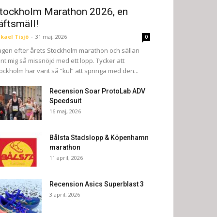
tockholm Marathon 2026, en
äftsmäll!
kael Tisjö
-
31 maj, 2026
0
gen efter årets Stockholm marathon och sällan
nt mig så missnöjd med ett lopp. Tycker att
ockholm har varit så ”kul” att springa med den...
Recension Soar ProtoLab ADV
Speedsuit
16 maj, 2026
Bålsta Stadslopp & Köpenhamn
marathon
11 april, 2026
Recension Asics Superblast 3
3 april, 2026