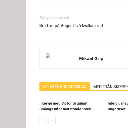
Föregående artikel
Bra fart på August två kvällar i rad
Mikael Grip
RELATERADE ARTIKLAR
MER FRÅN SKRIBE
Intervju med Victor Urquhart
Intervju me
Smångs inför maratondebuten
Buggruset