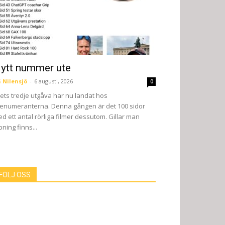
ytt nummer ute
 Nilensjö
-
6 augusti, 2026
0
ets tredje utgåva har nu landat hos
enumeranterna. Denna gången är det 100 sidor
d ett antal rörliga filmer dessutom. Gillar man
pning finns...
FÖLJ OSS