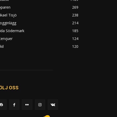
öparen
269
kael Tisjö
238
ogginlägg
214
rida Södermark
185
tervjuer
124
kil
120
ÖLJ OSS