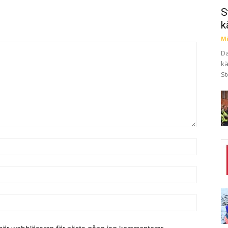
S
k
Mi
Da
kä
St