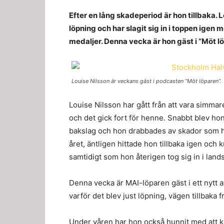
Efter en lång skadeperiod är hon tillbaka. L
löpning och har slagit sig in i toppen ige
medaljer. Denna vecka är hon gäst i ”Möt lö
Louise Nilsson är veckans gäst i podcasten ”Möt löparen”.
Louise Nilsson har gått från att vara simmare 
och det gick fort för henne. Snabbt blev hon
bakslag och hon drabbades av skador som hö
året, äntligen hittade hon tillbaka igen och
samtidigt som hon återigen tog sig in i lands
Denna vecka är MAI-löparen gäst i ett nytt 
varför det blev just löpning, vägen tillbaka f
Under våren har hon också hunnit med att 