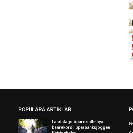
POPULÄRA ARTIKLAR
P
Landslagslöpare satte nya
N
banrekord i Sparbanksjoggen
Ak
Katrineholm