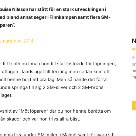
ouise Nilsson har stått för en stark utvecklingen i
n med bland annat seger i Finnkampen samt flera SM-
paren”.
N
BG
År
till triathlon innan hon till slut fastnade för löpningen,
pr
me
 uttagen i landslaget till terräng men sedan kom ett
lö
ll henne bort ett bra tag. Men så hände det förra
 kunde springa till sig 2 SM-silver och 2 SM-brons
laget.
avsnitt av ”Möt löparen” där du hör henne berätta om
rån skador och var hon trivs allra bäst.
komma trea under SM-milen i Malmö samt försvara sitt