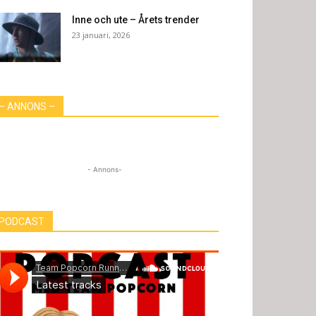
Inne och ute – Årets trender
23 januari, 2026
– ANNONS –
- Annons-
PODCAST