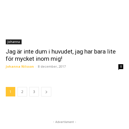
Johanna
Jag är inte dum i huvudet, jag har bara lite
för mycket inom mig!
Johanna Nilsson
-
8 december, 2017
0
1
2
3
- Advertisment -