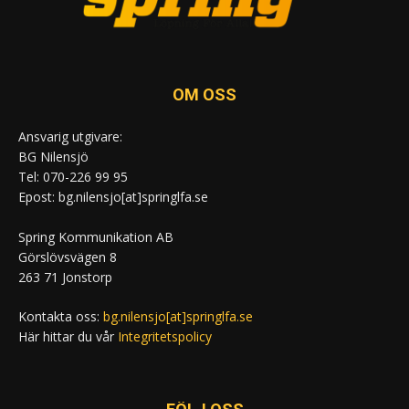
OM OSS
Ansvarig utgivare:
BG Nilensjö
Tel: 070-226 99 95
Epost: bg.nilensjo[at]springlfa.se
Spring Kommunikation AB
Görslövsvägen 8
263 71 Jonstorp
Kontakta oss:
bg.nilensjo[at]springlfa.se
Här hittar du vår
Integritetspolicy