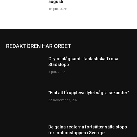
augusti
16 juli, 2026
REDAKTÖREN HAR ORDET
Grymt plågsamt i fantastiska Trosa
Stadslopp
3 juli, 2022
”Fint att få uppleva flytet några sekunder”
22 november, 2020
De galna reglerna fortsätter sätta stopp
för motionsloppen i Sverige