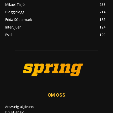
Mikael Tisjö
238
Blogginlägg
214
Frida Södermark
185
Intervjuer
124
Eskil
120
OM OSS
Ansvarig utgivare:
BG Nilensjö