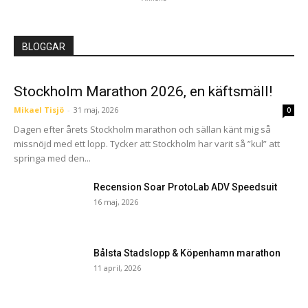
BLOGGAR
Stockholm Marathon 2026, en käftsmäll!
Mikael Tisjö
-
31 maj, 2026
0
Dagen efter årets Stockholm marathon och sällan känt mig så
missnöjd med ett lopp. Tycker att Stockholm har varit så ”kul” att
springa med den...
Recension Soar ProtoLab ADV Speedsuit
16 maj, 2026
Bålsta Stadslopp & Köpenhamn marathon
11 april, 2026