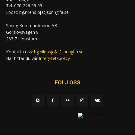
Tel: 070-226 99 95
Epost: bg.nilensjo[at]springlfa.se
Spring Kommunikation AB
Görslövsvägen 8
263 71 Jonstorp
Kontakta oss:
bg.nilensjo[at]springlfa.se
Här hittar du vår
Integritetspolicy
FÖLJ OSS