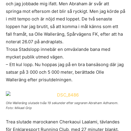
och jag jobbade mig ifatt. Men Abraham är svår att
springa mot eftersom det blir så ryckigt. Men jag körde på
i mitt tempo och är nöjd med loppet. De två senaste
loppen har jag brutit, så att komma i mål känns som ett
fall framåt, sa Olle Walleräng, Spårvägens FK, efter att ha
noterat 26.07 på andraplats.
Trosa Stadslopp innebär en omväxlande bana med
mycket publik utmed vägen.
– Ett kul lopp. Nu hoppas jag på en bra bansäsong där jag
satsar på 3 000 och 5 000 meter, berättade Olle
Walleräng efter prisutdelningen.
Olle Walleräng slutade tvåa 19 sekunder efter segraren Abraham Adhanom.
Foto: Mikael Grip
Trea slutade marockanen Cherkaoui Laalami, tävlandes
för Enklaresport Running Club, med 27 minuter blankt.