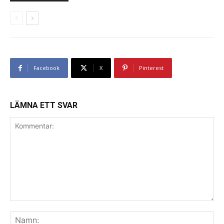
Facebook
X
Pinterest
LÄMNA ETT SVAR
Kommentar:
Na