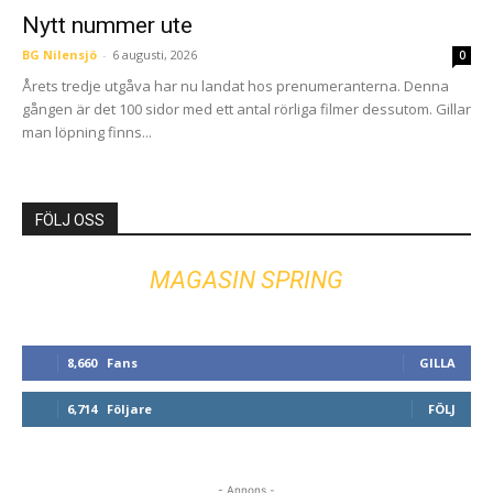
Nytt nummer ute
BG Nilensjö
-
6 augusti, 2026
0
Årets tredje utgåva har nu landat hos prenumeranterna. Denna
gången är det 100 sidor med ett antal rörliga filmer dessutom. Gillar
man löpning finns...
FÖLJ OSS
MAGASIN SPRING
8,660
Fans
GILLA
6,714
Följare
FÖLJ
- Annons -