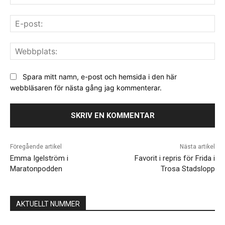
E-
pos
We
Spara mitt namn, e-post och hemsida i den här
webbläsaren för nästa gång jag kommenterar.
Föregående artikel
Nästa artikel
Emma Igelström i
Favorit i repris för Frida i
Maratonpodden
Trosa Stadslopp
AKTUELLT NUMMER