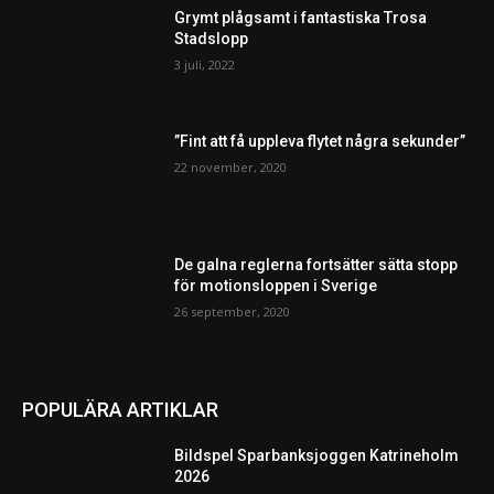
Grymt plågsamt i fantastiska Trosa
Stadslopp
3 juli, 2022
”Fint att få uppleva flytet några sekunder”
22 november, 2020
De galna reglerna fortsätter sätta stopp
för motionsloppen i Sverige
26 september, 2020
POPULÄRA ARTIKLAR
Bildspel Sparbanksjoggen Katrineholm
2026