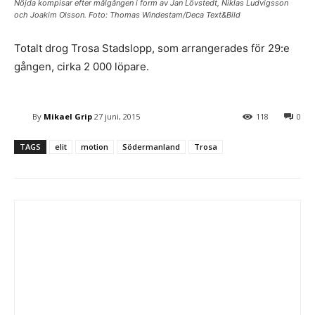
Nöjda kompisar efter målgången i form av Jan Lövstedt, Niklas Ludvigsson
och Joakim Olsson. Foto: Thomas Windestam/Deca Text&Bild
Totalt drog Trosa Stadslopp, som arrangerades för 29:e
gången, cirka 2 000 löpare.
By
Mikael Grip
27 juni, 2015
118
0
TAGS
elit
motion
Södermanland
Trosa