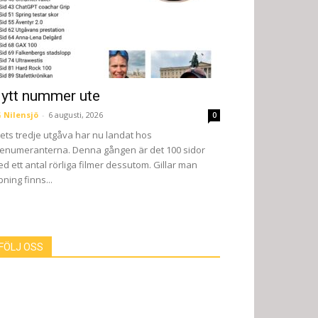
ytt nummer ute
 Nilensjö
-
6 augusti, 2026
0
ets tredje utgåva har nu landat hos
enumeranterna. Denna gången är det 100 sidor
d ett antal rörliga filmer dessutom. Gillar man
pning finns...
FÖLJ OSS