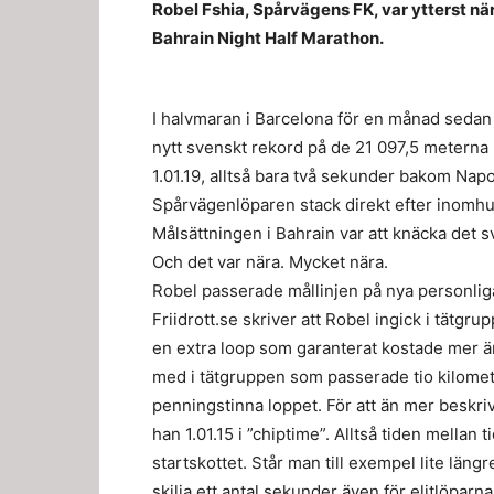
Robel Fshia, Spårvägens FK, var ytterst nä
Bahrain Night Half Marathon.
I halvmaran i Barcelona för en månad sedan
nytt svenskt rekord på de 21 097,5 meterna 
1.01.19, alltså bara två sekunder bakom Nap
Spårvägenlöparen stack direkt efter inomhus
Målsättningen i Bahrain var att knäcka det 
Och det var nära. Mycket nära.
Robel passerade mållinjen på nya personliga
Friidrott.se skriver att Robel ingick i tätgru
en extra loop som garanterat kostade mer än
med i tätgruppen som passerade tio kilomete
penningstinna loppet. För att än mer beskri
han 1.01.15 i ”chiptime”. Alltså tiden mellan 
startskottet. Står man till exempel lite längr
skilja ett antal sekunder även för elitlöparna,