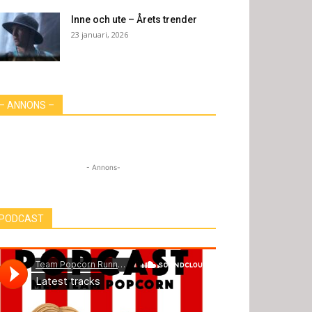
Inne och ute – Årets trender
23 januari, 2026
– ANNONS –
- Annons-
PODCAST