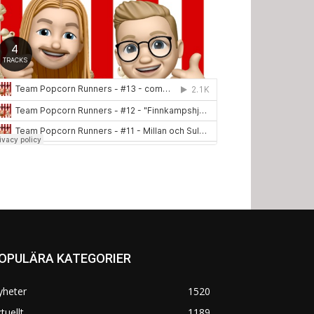
OPULÄRA KATEGORIER
yheter
1520
tuellt
1189