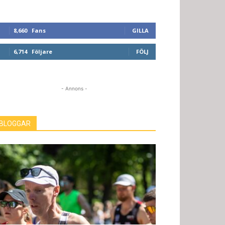
8,660
Fans
GILLA
6,714
Följare
FÖLJ
- Annons -
BLOGGAR