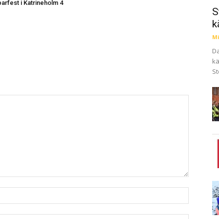
arfest i Katrineholm 4
S
k
Mi
Da
kä
St