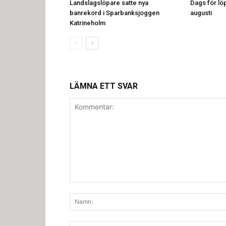
Landslagslöpare satte nya
Dags för löp
banrekord i Sparbanksjoggen
augusti
Katrineholm
LÄMNA ETT SVAR