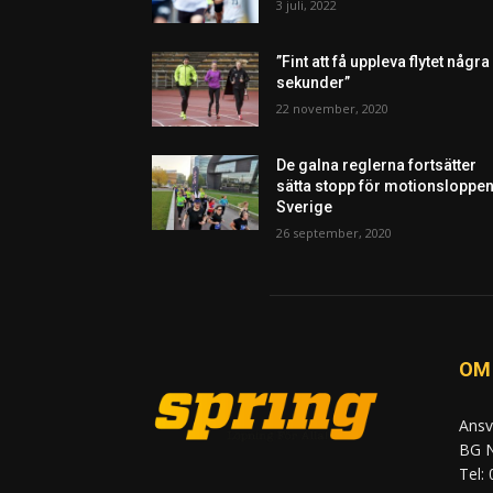
3 juli, 2022
”Fint att få uppleva flytet några
sekunder”
22 november, 2020
De galna reglerna fortsätter
sätta stopp för motionsloppen
Sverige
26 september, 2020
OM
Ansv
BG N
Tel: