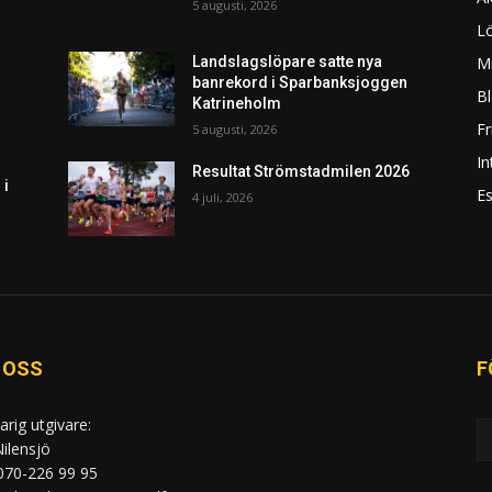
5 augusti, 2026
L
Mi
Landslagslöpare satte nya
banrekord i Sparbanksjoggen
Bl
Katrineholm
F
5 augusti, 2026
In
Resultat Strömstadmilen 2026
 i
Es
4 juli, 2026
 OSS
F
arig utgivare:
ilensjö
 070-226 99 95