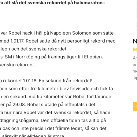
ra att slå det svenska rekordet på halvmaraton i
 var Robel hack i häl på Napoleon Solomon som satte
N
med 1.01.17. Robel satte då nytt personligt rekord med
oleon och det svenska rekordet.
BG
-SM i Norrköping på träningsläger till Etiopien.
År
svenska rekordet.
pr
me
lö
 rekordet 1.01.18. En sekund från rekordet!
ppen som efter tre kilometer blev felvisade och fick ta
 en sekund. Vid tio kilometer var Robel fortfarande
r på 29.08. Robel slutade på elfteplats i det
va hur nära Robel var det svenska rekordet, så hade
tidtagningsbågarna. Den offciella tiden tas alltid på
e bak och inte precis i det främre ledet, så kan det
 särskilt när elitleden är stora.