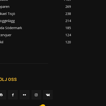
öparen
269
kael Tisjö
238
ogginlägg
214
rida Södermark
185
tervjuer
124
kil
120
ÖLJ OSS