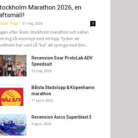
tockholm Marathon 2026, en
äftsmäll!
kael Tisjö
-
31 maj, 2026
0
gen efter årets Stockholm marathon och sällan
nt mig så missnöjd med ett lopp. Tycker att
ockholm har varit så ”kul” att springa med den...
Recension Soar ProtoLab ADV
Speedsuit
16 maj, 2026
Bålsta Stadslopp & Köpenhamn
marathon
11 april, 2026
Recension Asics Superblast 3
3 april, 2026