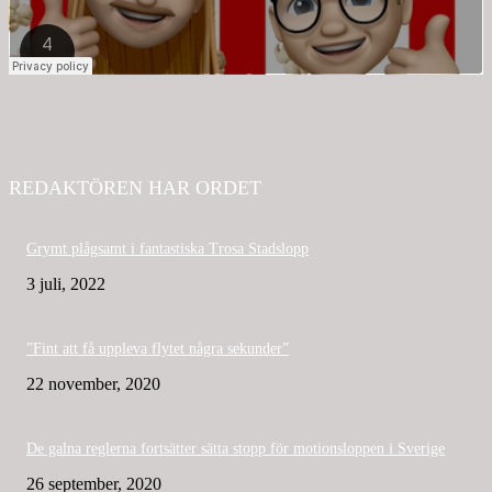
REDAKTÖREN HAR ORDET
Grymt plågsamt i fantastiska Trosa Stadslopp
3 juli, 2022
”Fint att få uppleva flytet några sekunder”
22 november, 2020
De galna reglerna fortsätter sätta stopp för motionsloppen i Sverige
26 september, 2020