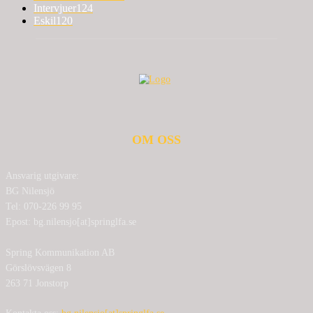
Intervjuer
124
Eskil
120
OM OSS
Ansvarig utgivare:
BG Nilensjö
Tel: 070-226 99 95
Epost: bg.nilensjo[at]springlfa.se
Spring Kommunikation AB
Görslövsvägen 8
263 71 Jonstorp