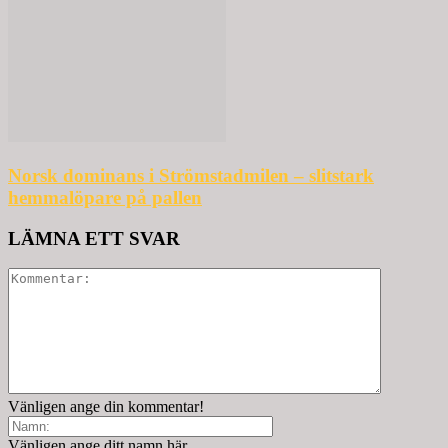
Norsk dominans i Strömstadmilen – slitstark
hemmalöpare på pallen
LÄMNA ETT SVAR
Vänligen ange din kommentar!
Vänligen ange ditt namn här