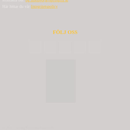
Kontakta oss:
bg.nilensjo[at]springlfa.se
Här hittar du vår
Integritetspolicy
FÖLJ OSS
© 2020 - Spring Kommunikation AB