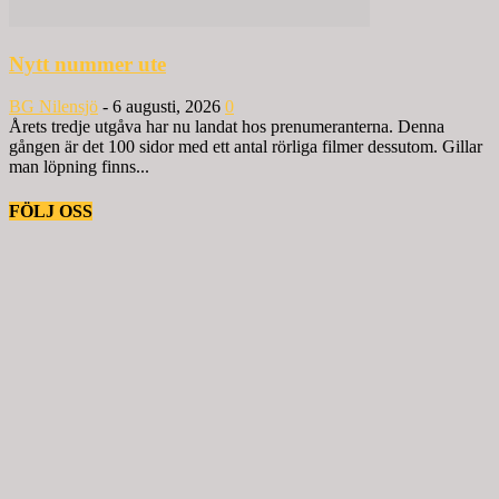
Nytt nummer ute
BG Nilensjö
-
6 augusti, 2026
0
Årets tredje utgåva har nu landat hos prenumeranterna. Denna
gången är det 100 sidor med ett antal rörliga filmer dessutom. Gillar
man löpning finns...
FÖLJ OSS