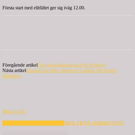
Första start med elitfältet ger sig iväg 12.00.
Föregående artikel
Fira nationaldagen med ett Parkrun!
Nästa artikel
Skandal när täten sprang fel i adidas Stockholm
Marathon
Mikael Grip
RELATERADE ARTIKLAR
MER FRÅN SKRIBENTEN