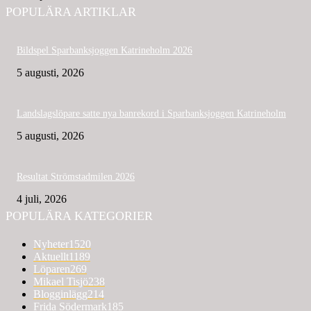
POPULÄRA ARTIKLAR
Bildspel Sparbanksjoggen Katrineholm 2026
5 augusti, 2026
Landslagslöpare satte nya banrekord i Sparbanksjoggen Katrineholm
5 augusti, 2026
Resultat Strömstadmilen 2026
4 juli, 2026
POPULÄRA KATEGORIER
Nyheter
1520
Aktuellt
1189
Löparen
269
Mikael Tisjö
238
Blogginlägg
214
Frida Södermark
185