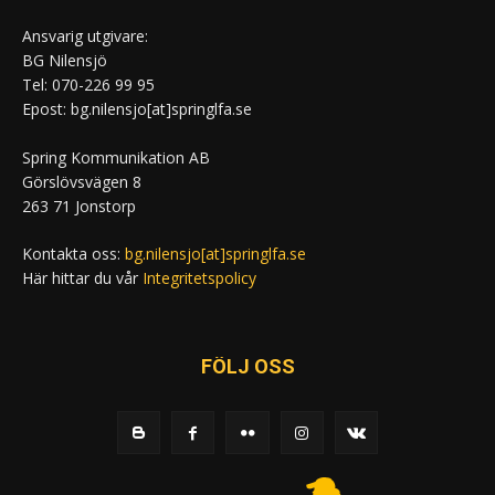
Ansvarig utgivare:
BG Nilensjö
Tel: 070-226 99 95
Epost: bg.nilensjo[at]springlfa.se
Spring Kommunikation AB
Görslövsvägen 8
263 71 Jonstorp
Kontakta oss:
bg.nilensjo[at]springlfa.se
Här hittar du vår
Integritetspolicy
FÖLJ OSS