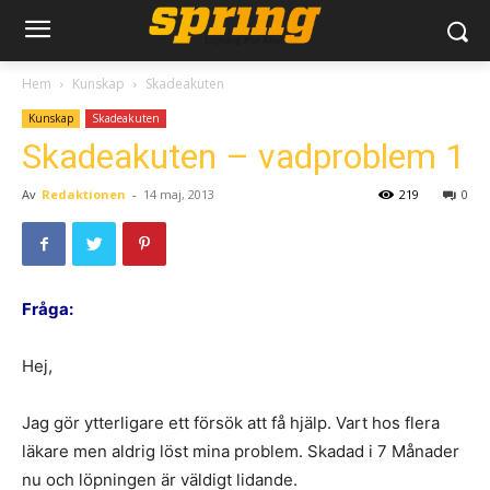
Hem
Kunskap
Skadeakuten
Kunskap
Skadeakuten
Skadeakuten – vadproblem 1
Av
Redaktionen
-
14 maj, 2013
219
0
Fråga:
Hej,
Jag gör ytterligare ett försök att få hjälp. Vart hos flera
läkare men aldrig löst mina problem. Skadad i 7 Månader
nu och löpningen är väldigt lidande.