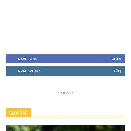
8,660
Fans
GILLA
6,714
Följare
FÖLJ
- Annons -
BLOGGAR