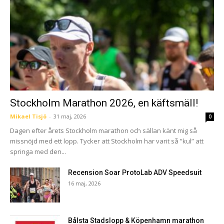
Stockholm Marathon 2026, en käftsmäll!
Mikael Tisjö
-
31 maj, 2026
0
Dagen efter årets Stockholm marathon och sällan känt mig så
missnöjd med ett lopp. Tycker att Stockholm har varit så ”kul” att
springa med den...
Recension Soar ProtoLab ADV Speedsuit
16 maj, 2026
Bålsta Stadslopp & Köpenhamn marathon