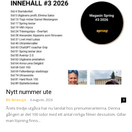
Nytt nummer ute
BG Nilensjö
-
6 augusti, 2026
0
Årets tredje utgåva har nu landat hos prenumeranterna. Denna
gången är det 100 sidor med ett antal rörliga filmer dessutom. Gillar
man löpning finns...