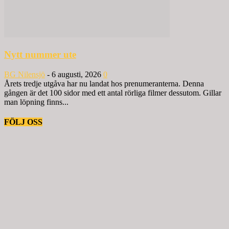
Nytt nummer ute
BG Nilensjö
-
6 augusti, 2026
0
Årets tredje utgåva har nu landat hos prenumeranterna. Denna
gången är det 100 sidor med ett antal rörliga filmer dessutom. Gillar
man löpning finns...
FÖLJ OSS