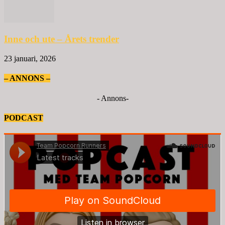
Inne och ute – Årets trender
23 januari, 2026
– ANNONS –
- Annons-
PODCAST