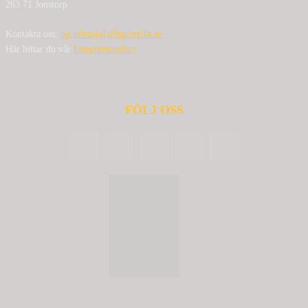
263 71 Jonstorp
Kontakta oss:
bg.nilensjo[at]springlfa.se
Här hittar du vår
Integritetspolicy
FÖLJ OSS