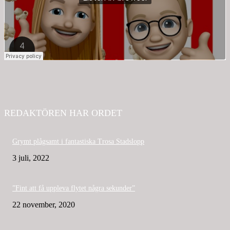
REDAKTÖREN HAR ORDET
Grymt plågsamt i fantastiska Trosa Stadslopp
3 juli, 2022
”Fint att få uppleva flytet några sekunder”
22 november, 2020