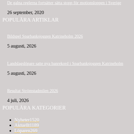
De galna reglerna fortsätter sätta stopp för motionsloppen i Sverige
26 september, 2020
POPULÄRA ARTIKLAR
Bildspel Sparbanksjoggen Katrineholm 2026
5 augusti, 2026
Landslagslöpare satte nya banrekord i Sparbanksjoggen Katrineholm
5 augusti, 2026
Resultat Strömstadmilen 2026
4 juli, 2026
POPULÄRA KATEGORIER
Nyheter
1520
Aktuellt
1189
Löparen
269