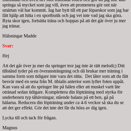
springa så mycket som jag vill, även att promenera gör ont när
smärtan väl har kommit. Jag har bytt till ett par löparskor som jag har
fått hjälp att hitta i en sportbutik och jag vet inte vad jag ska göra.
Byta skor igen, fortsätta träna och hoppas på att det går över ju mer
jag tränar.
Hälsningar Madde
Svar:
Hej
Att det går över ju mer du springer tror jag inte är rätt melodi;) Ditt
tillstånd tyder på en överansträngning och då brukar mer träning i
samma form som tidigare inte vara det rätta. Det låter som att du fått
besvär med en sena från M. tibialis anterior som lyfter foten uppåt.
Kan vara så att du springer lite på hälen eller att muskel varit lite
otränad sedan tidigare. Komplettera din löpträning med styrka för
underbenen typ tåhävningar, stående balans på ett ben, gå på
hälarna. Reducera din löpträning under ca 4-6 veckor så ska du se
att det ger effekt. Gör det inte det får du höra av dig igen.
Lycka till och tack för frågan.
Magnus