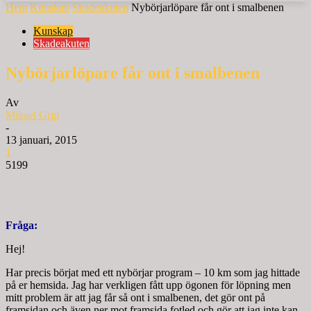
Hem
Kunskap
Skadeakuten
Nybörjarlöpare får ont i smalbenen
Kunskap
Skadeakuten
Nybörjarlöpare får ont i smalbenen
Av
Mikael Grip
-
13 januari, 2015
1
5199
Fråga:
Hej!
Har precis börjat med ett nybörjar program – 10 km som jag hittade
på er hemsida. Jag har verkligen fått upp ögonen för löpning men
mitt problem är att jag får så ont i smalbenen, det gör ont på
framsidan och även ner mot framsida fotled och gör att jag inte kan