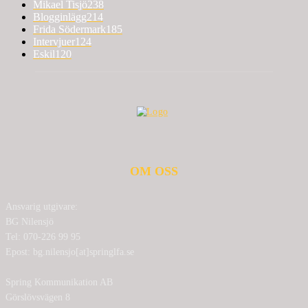
Mikael Tisjö
238
Blogginlägg
214
Frida Södermark
185
Intervjuer
124
Eskil
120
OM OSS
Ansvarig utgivare:
BG Nilensjö
Tel: 070-226 99 95
Epost: bg.nilensjo[at]springlfa.se
Spring Kommunikation AB
Görslövsvägen 8