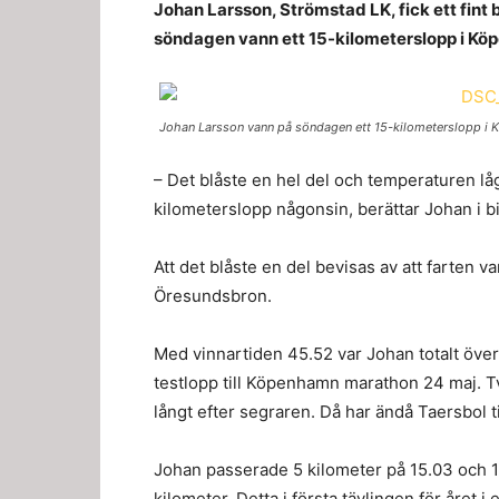
Johan Larsson, Strömstad LK, fick ett fint 
söndagen vann ett 15-kilometerslopp i Kö
Johan Larsson vann på söndagen ett 15-kilometerslopp i Kö
– Det blåste en hel del och temperaturen låg
kilometerslopp någonsin, berättar Johan i bi
Att det blåste en del bevisas av att farten v
Öresundsbron.
Med vinnartiden 45.52 var Johan totalt över
testlopp till Köpenhamn marathon 24 maj. T
långt efter segraren. Då har ändå Taersbol t
Johan passerade 5 kilometer på 15.03 och 10
kilometer. Detta i första tävlingen för året i 