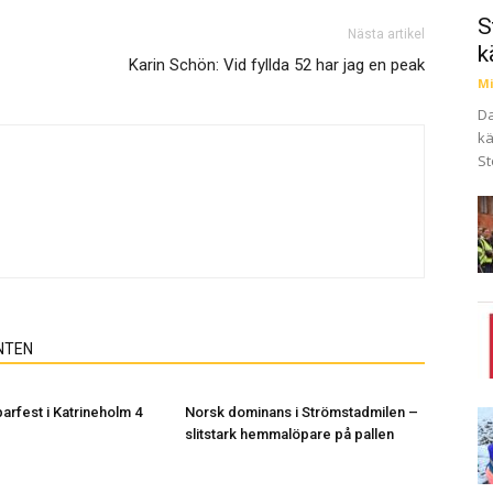
S
Nästa artikel
k
Karin Schön: Vid fyllda 52 har jag en peak
Mi
Da
kä
St
NTEN
arfest i Katrineholm 4
Norsk dominans i Strömstadmilen –
slitstark hemmalöpare på pallen