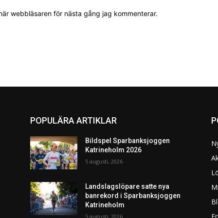
 här webbläsaren för nästa gång jag kommenterar.
POPULÄRA ARTIKLAR
P
Bildspel Sparbanksjoggen
N
Katrineholm 2026
Ak
5 augusti, 2026
L
Mi
Landslagslöpare satte nya
banrekord i Sparbanksjoggen
Bl
Katrineholm
F
5 augusti, 2026