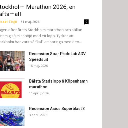
tockholm Marathon 2026, en
äftsmäll!
kael Tisjö
-
31 maj, 2026
0
gen efter årets Stockholm marathon och sällan
nt mig så missnöjd med ett lopp. Tycker att
ockholm har varit så ”kul” att springa med den...
Recension Soar ProtoLab ADV
Speedsuit
16 maj, 2026
Bålsta Stadslopp & Köpenhamn
marathon
11 april, 2026
Recension Asics Superblast 3
3 april, 2026