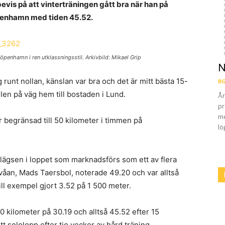
bevis på att vinterträningen gått bra när han på
penhamn med tiden 45.52.
penhamn i ren utklassningsstil. Arkivbild: Mikael Grip
N
 runt nollan, känslan var bra och det är mitt bästa 15-
BG
len på väg hem till bostaden i Lund.
År
pr
me
ar begränsad till 50 kilometer i timmen på
lö
lägsen i loppet som marknadsförs som ett av flera
våan, Mads Taersbol, noterade 49.20 och var alltså
ill exempel gjort 3.52 på 1 500 meter.
 kilometer på 30.19 och alltså 45.52 efter 15
ett sololopp efter tio veckor av hård träning.