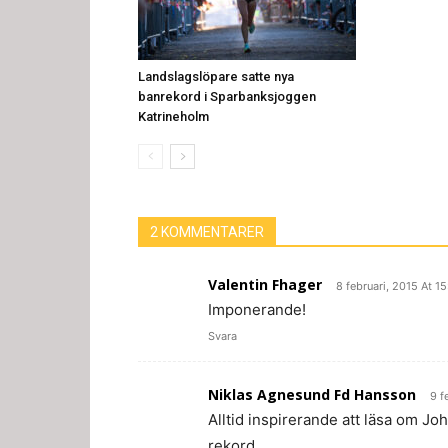
Landslagslöpare satte nya
banrekord i Sparbanksjoggen
Katrineholm
2 KOMMENTARER
Valentin Fhager
8 februari, 2015 At 1
Imponerande!
Svara
Niklas Agnesund Fd Hansson
9 f
Alltid inspirerande att läsa om Jo
rekord…