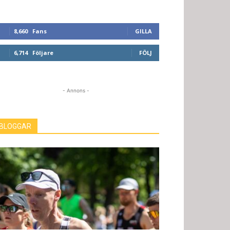
8,660
Fans
GILLA
6,714
Följare
FÖLJ
- Annons -
BLOGGAR