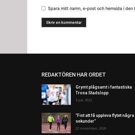
Spara mitt namn, e-post och hemsida i den
REDAKTÖREN HAR ORDET
Grymt plågsamt i fantastiska
Trosa Stadslopp
3 juli, 2022
”Fint att få uppleva flytet några
sekunder”
22 november, 2020