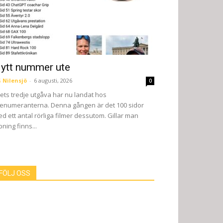
ytt nummer ute
 Nilensjö
-
6 augusti, 2026
0
ets tredje utgåva har nu landat hos
enumeranterna. Denna gången är det 100 sidor
d ett antal rörliga filmer dessutom. Gillar man
pning finns...
FÖLJ OSS