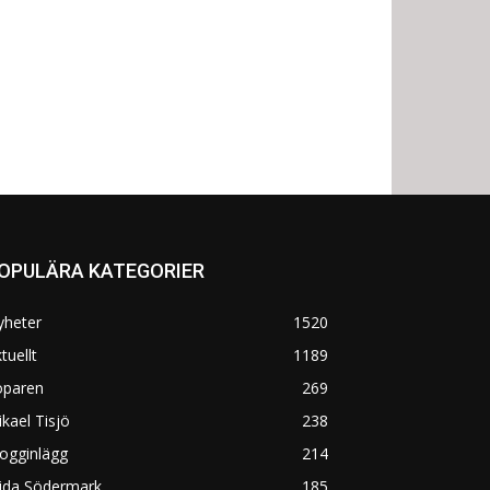
OPULÄRA KATEGORIER
yheter
1520
tuellt
1189
öparen
269
kael Tisjö
238
ogginlägg
214
rida Södermark
185