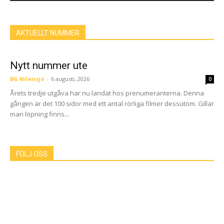
AKTUELLT NUMMER
Nytt nummer ute
BG Nilensjö
-
6 augusti, 2026
0
Årets tredje utgåva har nu landat hos prenumeranterna. Denna
gången är det 100 sidor med ett antal rörliga filmer dessutom. Gillar
man löpning finns...
FÖLJ OSS