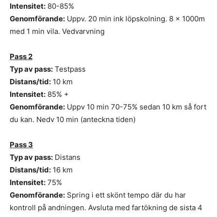
Intensitet:
80-85%
Genomförande:
Uppv. 20 min ink löpskolning. 8 x 1000m
med 1 min vila. Vedvarvning
Pass 2
Typ av pass:
Testpass
Distans/tid:
10 km
Intensitet:
85% +
Genomförande:
Uppv 10 min 70-75% sedan 10 km så fort
du kan. Nedv 10 min (anteckna tiden)
Pass 3
Typ av pass:
Distans
Distans/tid:
16 km
Intensitet:
75%
Genomförande:
Spring i ett skönt tempo där du har
kontroll på andningen. Avsluta med fartökning de sista 4