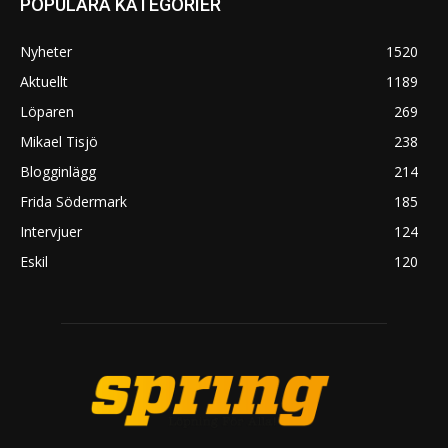
POPULÄRA KATEGORIER
Nyheter
1520
Aktuellt
1189
Löparen
269
Mikael Tisjö
238
Blogginlägg
214
Frida Södermark
185
Intervjuer
124
Eskil
120