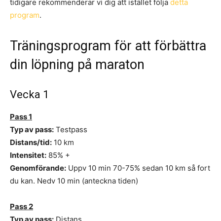
tidigare rekommenderar vi dig att istället följa
detta
program
.
Träningsprogram för att förbättra
din löpning på maraton
Vecka 1
Pass 1
Typ av pass:
Testpass
Distans/tid:
10 km
Intensitet:
85% +
Genomförande:
Uppv 10 min 70-75% sedan 10 km så fort
du kan. Nedv 10 min (anteckna tiden)
Pass 2
Typ av pass:
Distans