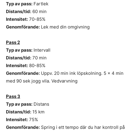
Typ av pass:
Fartlek
Distans/tid:
60 min
Intensitet:
70-85%
Genomförande:
Lek med din omgivning
Pass 2
Typ av pass:
Intervall
Distans/tid:
70 min
Intensitet:
80-85%
Genomförande:
Uppv. 20 min ink löpskolning. 5 x 4 min
med 90 sek jogg vila. Vedvarvning
Pass 3
Typ av pass:
Distans
Distans/tid:
15 km
Intensitet:
75%
Genomförande:
Spring i ett tempo där du har kontroll på