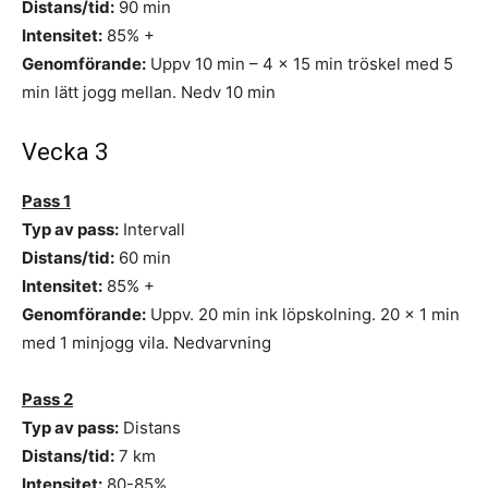
Distans/tid:
90 min
Intensitet:
85% +
Genomförande:
Uppv 10 min – 4 x 15 min tröskel med 5
min lätt jogg mellan. Nedv 10 min
Vecka 3
Pass 1
Typ av pass:
Intervall
Distans/tid:
60 min
Intensitet:
85% +
Genomförande:
Uppv. 20 min ink löpskolning. 20 x 1 min
med 1 minjogg vila. Nedvarvning
Pass 2
Typ av pass:
Distans
Distans/tid:
7 km
Intensitet:
80-85%