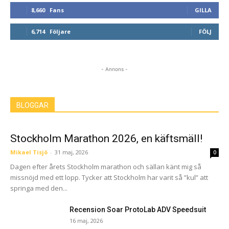
8,660
Fans
GILLA
6,714
Följare
FÖLJ
- Annons -
BLOGGAR
Stockholm Marathon 2026, en käftsmäll!
Mikael Tisjö
-
31 maj, 2026
0
Dagen efter årets Stockholm marathon och sällan känt mig så
missnöjd med ett lopp. Tycker att Stockholm har varit så ”kul” att
springa med den...
Recension Soar ProtoLab ADV Speedsuit
16 maj, 2026