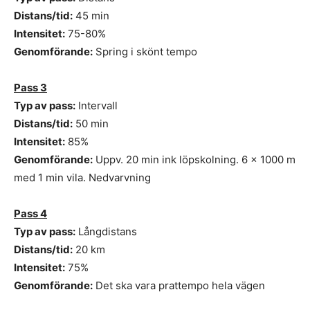
Distans/tid:
45 min
Intensitet:
75-80%
Genomförande:
Spring i skönt tempo
Pass 3
Typ av pass:
Intervall
Distans/tid:
50 min
Intensitet:
85%
Genomförande:
Uppv. 20 min ink löpskolning. 6 x 1000 m
med 1 min vila. Nedvarvning
Pass 4
Typ av pass:
Långdistans
Distans/tid:
20 km
Intensitet:
75%
Genomförande:
Det ska vara prattempo hela vägen