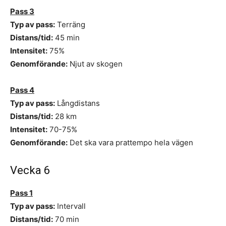
Pass 3
Typ av pass:
Terräng
Distans/tid:
45 min
Intensitet:
75%
Genomförande:
Njut av skogen
Pass 4
Typ av pass:
Långdistans
Distans/tid:
28 km
Intensitet:
70-75%
Genomförande:
Det ska vara prattempo hela vägen
Vecka 6
Pass 1
Typ av pass:
Intervall
Distans/tid:
70 min