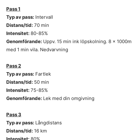
Pass 1
Typ av pass:
Intervall
Distans/tid:
70 min
Intensitet:
80-85%
Genomförande:
Uppv. 15 min ink löpskolning. 8 x 1000m
med 1 min vila. Nedvarvning
Pass 2
Typ av pass:
Fartlek
Distans/tid:
50 min
Intensitet:
75-85%
Genomförande:
Lek med din omgivning
Pass 3
Typ av pass:
Långdistans
Distans/tid:
16 km
Intensitet:
80%