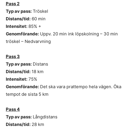
Pass 2
Typ av pass:
Tröskel
Distans/tid:
60 min
Intensitet:
85% +
Genomförande:
Uppv. 20 min ink löpskolning – 30 min
tröskel – Nedvarvning
Pass 3
Typ av pass:
Distans
Distans/tid:
18 km
Intensitet:
75%
Genomförande:
Det ska vara prattempo hela vägen. Öka
tempot de sista 5 km
Pass 4
Typ av pass:
Långdistans
Distans/tid:
28 km