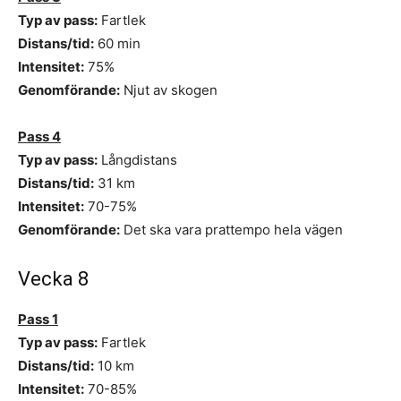
Typ av pass:
Fartlek
Distans/tid:
60 min
Intensitet:
75%
Genomförande:
Njut av skogen
Pass 4
Typ av pass:
Långdistans
Distans/tid:
31 km
Intensitet:
70-75%
Genomförande:
Det ska vara prattempo hela vägen
Vecka 8
Pass 1
Typ av pass:
Fartlek
Distans/tid:
10 km
Intensitet:
70-85%