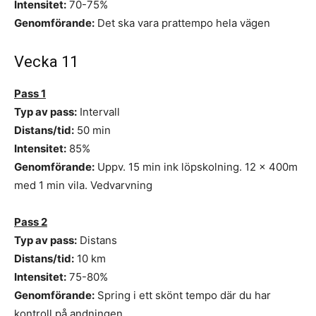
Intensitet:
70-75%
Genomförande:
Det ska vara prattempo hela vägen
Vecka 11
Pass 1
Typ av pass:
Intervall
Distans/tid:
50 min
Intensitet:
85%
Genomförande:
Uppv. 15 min ink löpskolning. 12 x 400m
med 1 min vila. Vedvarvning
Pass 2
Typ av pass:
Distans
Distans/tid:
10 km
Intensitet:
75-80%
Genomförande:
Spring i ett skönt tempo där du har
kontroll på andningen