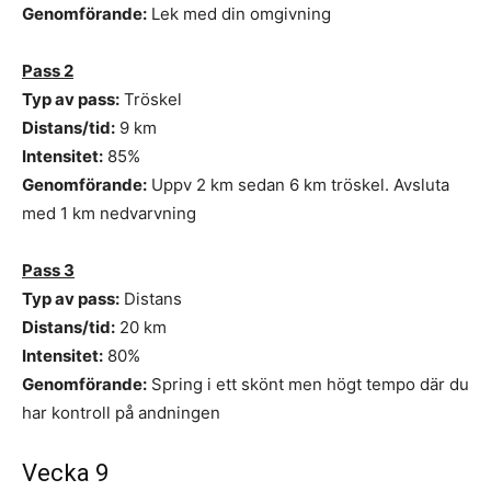
Genomförande:
Lek med din omgivning
Pass 2
Typ av pass:
Tröskel
Distans/tid:
9 km
Intensitet:
85%
Genomförande:
Uppv 2 km sedan 6 km tröskel. Avsluta
med 1 km nedvarvning
Pass 3
Typ av pass:
Distans
Distans/tid:
20 km
Intensitet:
80%
Genomförande:
Spring i ett skönt men högt tempo där du
har kontroll på andningen
Vecka 9