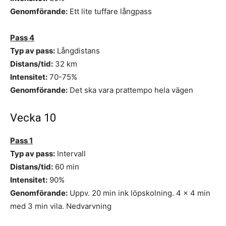
Genomförande:
Ett lite tuffare långpass
Pass 4
Typ av pass:
Långdistans
Distans/tid:
32 km
Intensitet:
70-75%
Genomförande:
Det ska vara prattempo hela vägen
Vecka 10
Pass 1
Typ av pass:
Intervall
Distans/tid:
60 min
Intensitet:
90%
Genomförande:
Uppv. 20 min ink löpskolning. 4 x 4 min
med 3 min vila. Nedvarvning