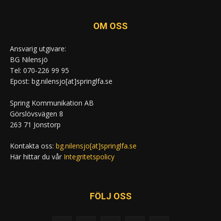
OM OSS
Ansvarig utgivare:
BG Nilensjö
Tel: 070-226 99 95
Epost: bg.nilensjo[at]springlfa.se
Spring Kommunikation AB
Görslövsvägen 8
263 71 Jonstorp
Kontakta oss:
bg.nilensjo[at]springlfa.se
Här hittar du vår
Integritetspolicy
FÖLJ OSS