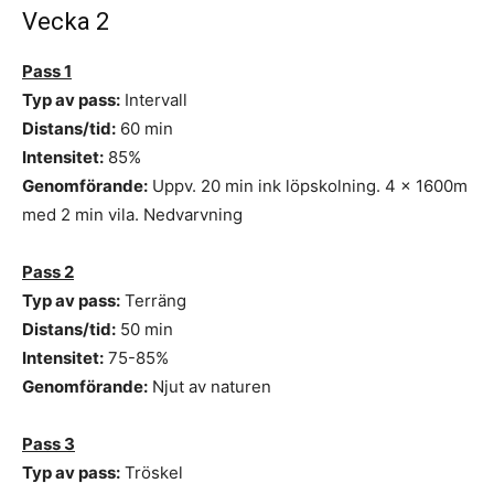
Vecka 2
Pass 1
Typ av pass:
Intervall
Distans/tid:
60 min
Intensitet:
85%
Genomförande:
Uppv. 20 min ink löpskolning. 4 x 1600m
med 2 min vila. Nedvarvning
Pass 2
Typ av pass:
Terräng
Distans/tid:
50 min
Intensitet:
75-85%
Genomförande:
Njut av naturen
Pass 3
Typ av pass:
Tröskel