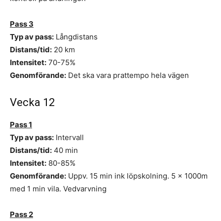
Pass 3
Typ av pass:
Långdistans
Distans/tid:
20 km
Intensitet:
70-75%
Genomförande:
Det ska vara prattempo hela vägen
Vecka 12
Pass 1
Typ av pass:
Intervall
Distans/tid:
40 min
Intensitet:
80-85%
Genomförande:
Uppv. 15 min ink löpskolning. 5 x 1000m
med 1 min vila. Vedvarvning
Pass 2