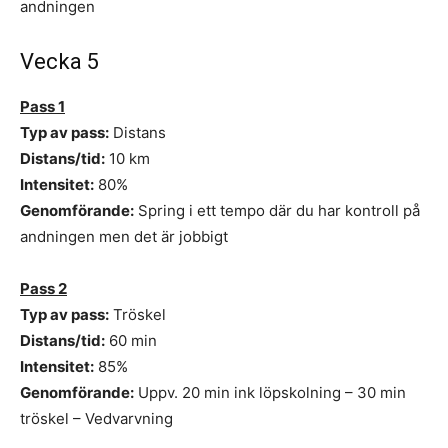
andningen
Vecka 5
Pass 1
Typ av pass:
Distans
Distans/tid:
10 km
Intensitet:
80%
Genomförande:
Spring i ett tempo där du har kontroll på
andningen men det är jobbigt
Pass 2
Typ av pass:
Tröskel
Distans/tid:
60 min
Intensitet:
85%
Genomförande:
Uppv. 20 min ink löpskolning – 30 min
tröskel – Vedvarvning