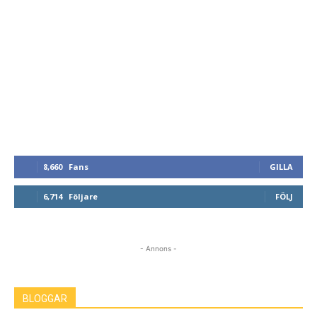
8,660
Fans
GILLA
6,714
Följare
FÖLJ
- Annons -
BLOGGAR