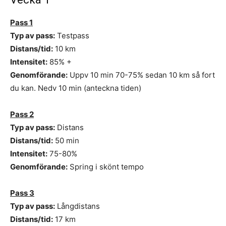
Pass 1
Typ av pass:
Testpass
Distans/tid:
10 km
Intensitet:
85% +
Genomförande:
Uppv 10 min 70-75% sedan 10 km så fort
du kan. Nedv 10 min (anteckna tiden)
Pass 2
Typ av pass:
Distans
Distans/tid:
50 min
Intensitet:
75-80%
Genomförande:
Spring i skönt tempo
Pass 3
Typ av pass:
Långdistans
Distans/tid:
17 km