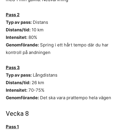
Pass 2
Typ av pass:
Distans
Distans/tid:
10 km
Intensitet:
80%
Genomförande:
Spring i ett hårt tempo där du har
kontroll på andningen
Pass 3
Typ av pass:
Långdistans
Distans/tid:
26 km
Intensitet:
70-75%
Genomförande:
Det ska vara prattempo hela vägen
Vecka 8
Pass 1