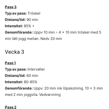
Pass 3
Typ av pass:
Tröskel
Distans/tid:
90 min
Intensitet:
85% +
Genomförande:
Uppv 10 min – 4 x 10 min tröskel med 5
min lätt jogg mellan. Nedv 20 min
Vecka 3
Pass 1
Typ av pass:
Intervaller
Distans/tid:
60 min
Intensitet:
80-85%
Genomförande:
Uppv. 20 min ink löpskolning. 10 x 3 min
med 2 min joggvila. Vedvarvning
Pass 2