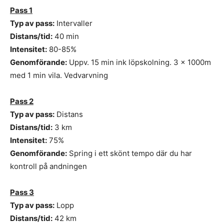
Pass 1
Typ av pass:
Intervaller
Distans/tid:
40 min
Intensitet:
80-85%
Genomförande:
Uppv. 15 min ink löpskolning. 3 x 1000m
med 1 min vila. Vedvarvning
Pass 2
Typ av pass:
Distans
Distans/tid:
3 km
Intensitet:
75%
Genomförande:
Spring i ett skönt tempo där du har
kontroll på andningen
Pass 3
Typ av pass:
Lopp
Distans/tid:
42 km