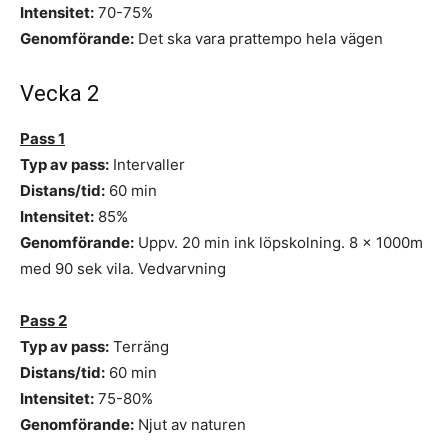
Intensitet:
70-75%
Genomförande:
Det ska vara prattempo hela vägen
Vecka 2
Pass 1
Typ av pass:
Intervaller
Distans/tid:
60 min
Intensitet:
85%
Genomförande:
Uppv. 20 min ink löpskolning. 8 x 1000m
med 90 sek vila. Vedvarvning
Pass 2
Typ av pass:
Terräng
Distans/tid:
60 min
Intensitet:
75-80%
Genomförande:
Njut av naturen