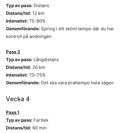
Typ av pass:
Distans
Distans/tid:
12 km
Intensitet:
75-80%
Genomförande:
Spring i ett skönt tempo där du har
kontroll på andningen
Pass 3
Typ av pass:
Långdistans
Distans/tid:
20 km
Intensitet:
70-75%
Genomförande:
Det ska vara prattempo hela vägen
Vecka 4
Pass 1
Typ av pass:
Fartlek
Distans/tid:
60 min