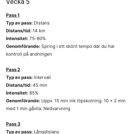
Vecka 5
Pass 1
Typ av pass:
Distans
Distans/tid:
14 km
Intensitet:
75-80%
Genomförande:
Spring i ett skönt tempo där du har
kontroll på andningen
Pass 2
Typ av pass:
Intervall
Distans/tid:
45 min
Intensitet:
85%
Genomförande:
Uppv. 15 min ink löpskolning. 10 x 2 min
med 1 min gåvila. Nedvarvning
Pass 3
Typ av pass:
Långdistans