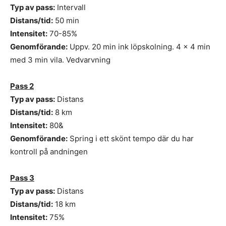
Typ av pass:
Intervall
Distans/tid:
50 min
Intensitet:
70-85%
Genomförande:
Uppv. 20 min ink löpskolning. 4 x 4 min
med 3 min vila. Vedvarvning
Pass 2
Typ av pass:
Distans
Distans/tid:
8 km
Intensitet:
80&
Genomförande:
Spring i ett skönt tempo där du har
kontroll på andningen
Pass 3
Typ av pass:
Distans
Distans/tid:
18 km
Intensitet:
75%