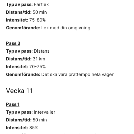
Typ av pass:
Fartlek
Distans/tid:
50 min
Intensitet:
75-80%
Genomförande:
Lek med din omgivning
Pass 3
Typ av pass:
Distans
Distans/tid:
31 km
Intensitet:
70-75%
Genomförande:
Det ska vara prattempo hela vägen
Vecka 11
Pass 1
Typ av pass:
Intervaller
Distans/tid:
50 min
Intensitet:
85%