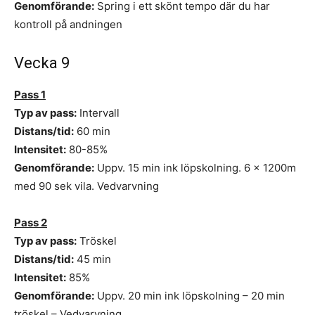
Genomförande:
Spring i ett skönt tempo där du har
kontroll på andningen
Vecka 9
Pass 1
Typ av pass:
Intervall
Distans/tid:
60 min
Intensitet:
80-85%
Genomförande:
Uppv. 15 min ink löpskolning. 6 x 1200m
med 90 sek vila. Vedvarvning
Pass 2
Typ av pass:
Tröskel
Distans/tid:
45 min
Intensitet:
85%
Genomförande:
Uppv. 20 min ink löpskolning – 20 min
tröskel – Vedvarvning