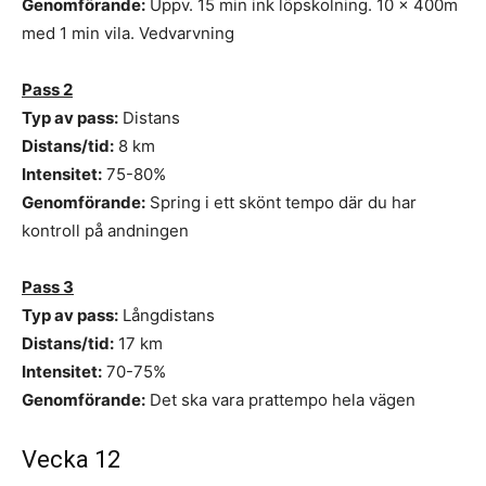
Genomförande:
Uppv. 15 min ink löpskolning. 10 x 400m
med 1 min vila. Vedvarvning
Pass 2
Typ av pass:
Distans
Distans/tid:
8 km
Intensitet:
75-80%
Genomförande:
Spring i ett skönt tempo där du har
kontroll på andningen
Pass 3
Typ av pass:
Långdistans
Distans/tid:
17 km
Intensitet:
70-75%
Genomförande:
Det ska vara prattempo hela vägen
Vecka 12