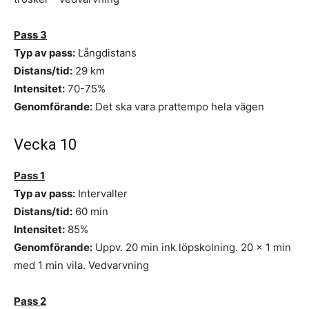
Pass 3
Typ av pass:
Långdistans
Distans/tid:
29 km
Intensitet:
70-75%
Genomförande:
Det ska vara prattempo hela vägen
Vecka 10
Pass 1
Typ av pass:
Intervaller
Distans/tid:
60 min
Intensitet:
85%
Genomförande:
Uppv. 20 min ink löpskolning. 20 x 1 min
med 1 min vila. Vedvarvning
Pass 2