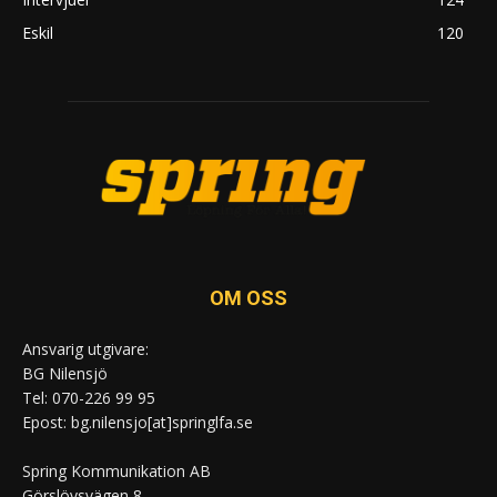
Eskil
120
OM OSS
Ansvarig utgivare:
BG Nilensjö
Tel: 070-226 99 95
Epost: bg.nilensjo[at]springlfa.se
Spring Kommunikation AB
Görslövsvägen 8