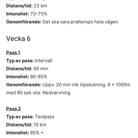
Distans/tid:
23 km
Intensitet:
70-75%
Genomförande:
Det ska vara prattempo hela vägen
Vecka 6
Pass 1
Typ av pass:
Intervall
Distans/tid:
60 min
Intensitet:
80-85%
Genomförande:
Uppv. 20 min ink löpskolning. 8 x 1000m
med 90 sek vila. Nedvarvning
Pass 2
Typ av pass:
Testpass
Distans/tid:
10 km
Intensitet:
85% +