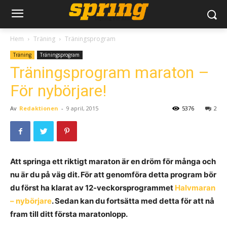
Hem
Träning
Träningsprogram
Träning
Träningsprogram
Träningsprogram maraton –
För nybörjare!
Av
Redaktionen
-
9 april, 2015
5376
2
Att springa ett riktigt maraton är en dröm för många och
nu är du på väg dit. För att genomföra detta program bör
du först ha klarat av 12-veckorsprogrammet
Halvmaran
– nybörjare
. Sedan kan du fortsätta med detta för att nå
fram till ditt första maratonlopp.