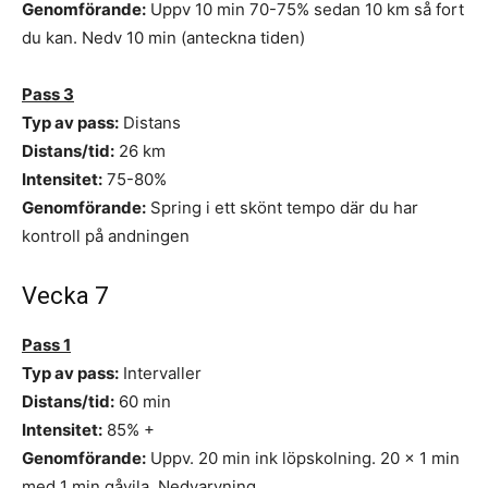
Genomförande:
Uppv 10 min 70-75% sedan 10 km så fort
du kan. Nedv 10 min (anteckna tiden)
Pass 3
Typ av pass:
Distans
Distans/tid:
26 km
Intensitet:
75-80%
Genomförande:
Spring i ett skönt tempo där du har
kontroll på andningen
Vecka 7
Pass 1
Typ av pass:
Intervaller
Distans/tid:
60 min
Intensitet:
85% +
Genomförande:
Uppv. 20 min ink löpskolning. 20 x 1 min
med 1 min gåvila. Nedvarvning