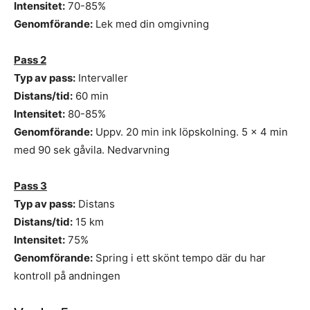
Intensitet:
70-85%
Genomförande:
Lek med din omgivning
Pass 2
Typ av pass:
Intervaller
Distans/tid:
60 min
Intensitet:
80-85%
Genomförande:
Uppv. 20 min ink löpskolning. 5 x 4 min
med 90 sek gåvila. Nedvarvning
Pass 3
Typ av pass:
Distans
Distans/tid:
15 km
Intensitet:
75%
Genomförande:
Spring i ett skönt tempo där du har
kontroll på andningen