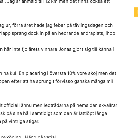
 mål. Jag är anmäld till 12 km men det finns också ett
jag ur, förra året hade jag feber på tävlingsdagen och
lapp sprang dock in på en hedrande andraplats, ihop
 än här inte fjolårets vinnare Jonas gjort sig till känna i
h ha kul. En placering i översta 10% vore skoj men det
oppen efter att ha sprungit förvisso ganska många mil
lt officiell ännu men ledtrådarna på hemsidan skvallrar
sk på sina håll samtidigt som den är lättlöpt långa
på vintriga stigar.
r nyköping. Häng på vetja!