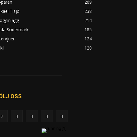
öparen
269
kael Tisjö
238
ogginlägg
214
rida Södermark
185
tervjuer
124
kil
120
ÖLJ OSS