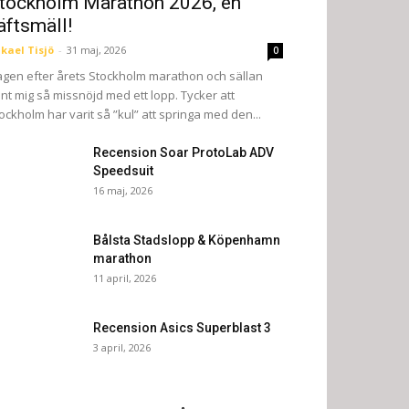
tockholm Marathon 2026, en
äftsmäll!
kael Tisjö
-
31 maj, 2026
0
gen efter årets Stockholm marathon och sällan
nt mig så missnöjd med ett lopp. Tycker att
ockholm har varit så ”kul” att springa med den...
Recension Soar ProtoLab ADV
Speedsuit
16 maj, 2026
Bålsta Stadslopp & Köpenhamn
marathon
11 april, 2026
Recension Asics Superblast 3
3 april, 2026