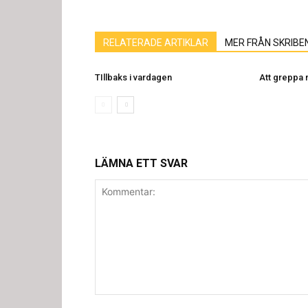
RELATERADE ARTIKLAR
MER FRÅN SKRIBE
TIllbaks i vardagen
Att greppa
LÄMNA ETT SVAR