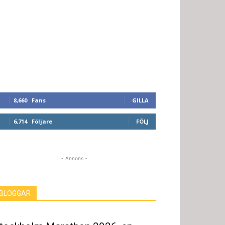
8,660
Fans
GILLA
6,714
Följare
FÖLJ
- Annons -
BLOGGAR