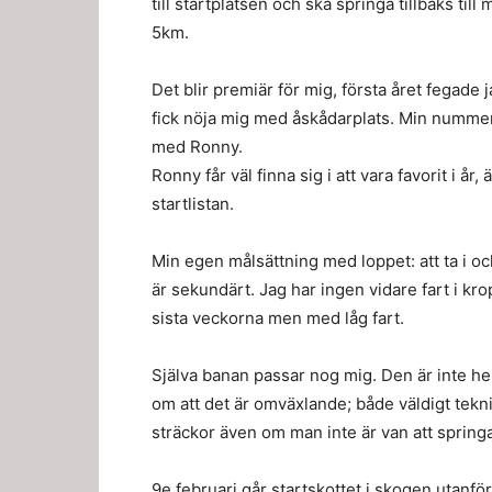
till startplatsen och ska springa tillbaks till
5km.
Det blir premiär för mig, första året fegade 
fick nöja mig med åskådarplats. Min nummer
med Ronny.
Ronny får väl finna sig i att vara favorit i år,
startlistan.
Min egen målsättning med loppet: att ta i oc
är sekundärt. Jag har ingen vidare fart i kr
sista veckorna men med låg fart.
Själva banan passar nog mig. Den är inte he
om att det är omväxlande; både väldigt tekni
sträckor även om man inte är van att springa 
9e februari går startskottet i skogen utanfö