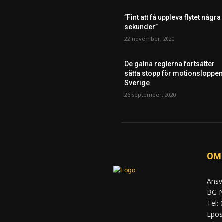
”Fint att få uppleva flytet några
sekunder”
22 november, 2020
De galna reglerna fortsätter
sätta stopp för motionsloppen
Sverige
26 september, 2020
OM
Ansv
BG N
Tel:
Epost