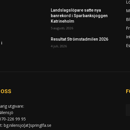
L
Mi
Landslagslöpare satte nya
banrekord i Sparbanksjoggen
Bl
Katrineholm
F
5 augusti, 2026
In
Resultat Strömstadmilen 2026
 i
Es
4 juli, 2026
 OSS
F
arig utgivare:
ilensjö
 070-226 99 95
: bg.nilensjo[at]springlfa.se