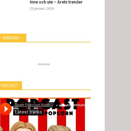
Inne och ute – Årets trender
23 januari, 2026
– ANNONS –
- Annons-
PODCAST