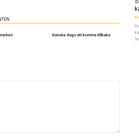
S
k
Mi
NTEN
Da
kä
 marken
Kanske dags att komma tillbaka
St