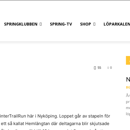
SPRINGKLUBBEN
SPRING-TV
SHOP
LÖPARKALE
55
0
N
BG
År
pr
me
lö
WinterTrailRun här i Nyköping. Loppet går av stapeln för
 ett så kallat Hemlängtan där deltagarna blir skjutsade