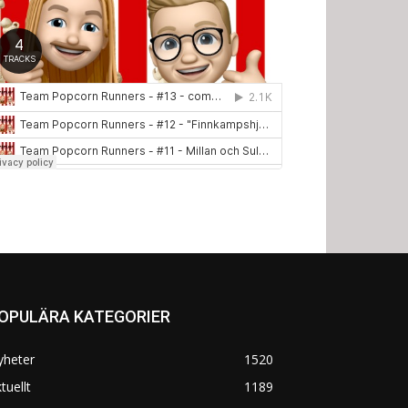
OPULÄRA KATEGORIER
yheter
1520
tuellt
1189