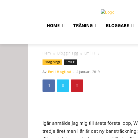
HOME
TRÄNING
BLOGGARE
Hem
Blogginlägg
Emil H
Blogginlägg
Emil H
Av
Emil Haglind
-
4 januari, 2019
Igår anmälde jag mig till årets första lopp, 
tredje året men i år är det ny bansträckning;