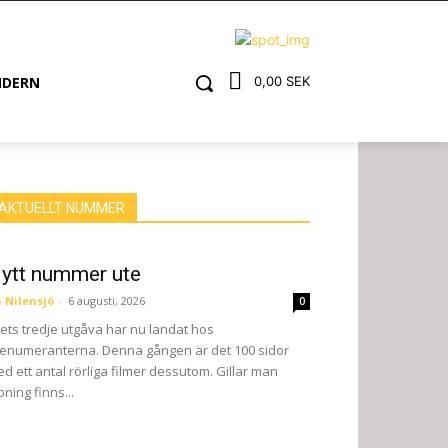
NDERN
0,00 SEK
AKTUELLT NUMMER
ytt nummer ute
 Nilensjö
-
6 augusti, 2026
0
ets tredje utgåva har nu landat hos
enumeranterna. Denna gången är det 100 sidor
d ett antal rörliga filmer dessutom. Gillar man
pning finns...