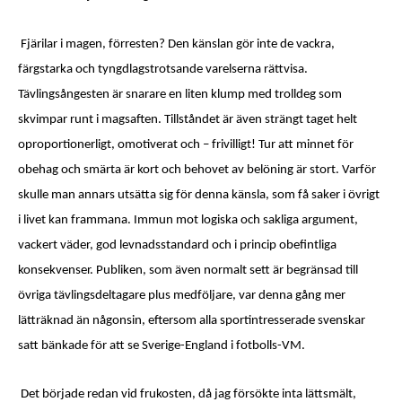
Fjärilar i magen, förresten? Den känslan gör inte de vackra,
färgstarka och tyngdlagstrotsande varelserna rättvisa.
Tävlingsångesten är snarare en liten klump med trolldeg som
skvimpar runt i magsaften. Tillståndet är även strängt taget helt
oproportionerligt, omotiverat och – frivilligt! Tur att minnet för
obehag och smärta är kort och behovet av belöning är stort. Varför
skulle man annars utsätta sig för denna känsla, som få saker i övrigt
i livet kan frammana. Immun mot logiska och sakliga argument,
vackert väder, god levnadsstandard och i princip obefintliga
konsekvenser. Publiken, som även normalt sett är begränsad till
övriga tävlingsdeltagare plus medföljare, var denna gång mer
lätträknad än någonsin, eftersom alla sportintresserade svenskar
satt bänkade för att se Sverige-England i fotbolls-VM.
Det började redan vid frukosten, då jag försökte inta lättsmält,