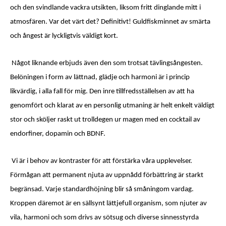
och den svindlande vackra utsikten, liksom fritt dinglande mitt i
atmosfären. Var det värt det? Definitivt! Guldfiskminnet av smärta
och ångest är lyckligtvis väldigt kort.
Något liknande erbjuds även den som trotsat tävlingsångesten.
Belöningen i form av lättnad, glädje och harmoni är i princip
likvärdig, i alla fall för mig. Den inre tillfredsställelsen av att ha
genomfört och klarat av en personlig utmaning är helt enkelt väldigt
stor och sköljer raskt ut trolldegen ur magen med en cocktail av
endorfiner, dopamin och BDNF.
Vi är i behov av kontraster för att förstärka våra upplevelser.
Förmågan att permanent njuta av uppnådd förbättring är starkt
begränsad. Varje standardhöjning blir så småningom vardag.
Kroppen däremot är en sällsynt lättjefull organism, som njuter av
vila, harmoni och som drivs av sötsug och diverse sinnesstyrda