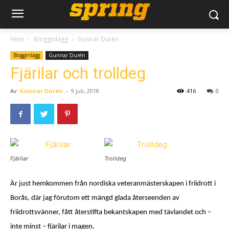
Hem
Blogginlägg
Gunnar Durén
Blogginlägg
Gunnar Durén
Fjärilar och trolldeg
Av
Gunnar Durén
-
9 juli, 2018
416
0
Fjärilar
Trolldeg
Är just hemkommen från nordiska veteranmästerskapen i friidrott i
Borås, där jag förutom ett mängd glada återseenden av
friidrottsvänner, fått återstifta bekantskapen med tävlandet och –
inte minst – fjärilar i magen.