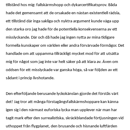
tillstånd hos mig: fallskärmshopp och dykarcertifikatsprov. Båda
hade det gemensamt att de orsakade en nästan existentiell rädsla,
ett tillstånd där inga sakliga och nyktra argument kunde väga upp
den starka oro jag hade för de potentiella konsekvenserna av ett
misslyckande. Där och då hade jag ingen nytta av mina tidigare
formella kunskaper om världen eller andra förvärvade förmågor. Det
handlade om att uppamma tillräckligt mycket mod för att utsätta
mig för något som jag inte var helt säker på att klara av. Även om
oddsen för ett misslyckade var ganska höga, så var följden av ett
sådant i princip livshotande.
Den efterföljande berusande lyckokänslan gjorde det förstås värt
det! Jag tror att många förstagångsfallskärmshoppare kan känna
igen sig i den närmast euforiska lycka man upplever när man har
tagit mark efter den surrealistiska, skräckblandade förtjusningen vid
uthoppet från flygplanet, den brusande och hisnande luftfärden