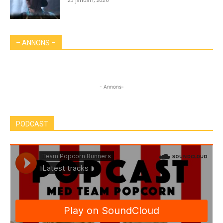
– ANNONS –
- Annons-
PODCAST