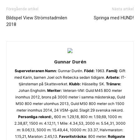
Föregående artikel
Nästa artikel
Bildspel View Strömstadmilen
Springa med HUND!
2018
Gunnar Durén
Superveteranen
Namn:
Gunnar Durén.
Född:
1963.
Familj:
Gift
med Karin, barnen Joel och Rebecka sedan tidigare.
Arbete:
IT-
tjänsteman på Skatteverket.
Klubb:
Hässelby SK.
Tränare:
Johan Engholm.
Meriter:
Veteran-VM: Guld M45 800 meter
inomhus 2012, brons på 3000 meter i samma mästerskap, Guld
M50 800 meter utomhus 2013, Guld M50 800 meter och 1500
meter inomhus 2014, 24 VSM-guld. Slagit 29 svenska rekord.
Personliga rekord:,
600 m: 1.29,18, 800 m: 1.59,69, 1000 m:
2.38,87, 1500 m: 4.12,11, 1 Mile: 4.34,53, 2000 m: 5.54,31, 3000
m: 9.06,13, 5000 m: 15.49,44, 10000 m: 33.37, Halvmaraton:
1.15,21, Maraton: 2.45,13.
Favoritsträcka:
800 meter.
Roligaste