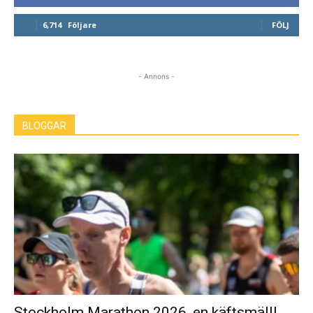
6,714
Följare
FÖLJ
- Annons -
BLOGGAR
Stockholm Marathon 2026, en käftsmäll!