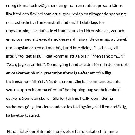
energirik mat och svälja ner den genom en matstrupe som känns
lika bred och flexibel som ett sugrör. Sedan en tilltagande spänning
och rastlöshet vid ankomst till stadion. Till slut dags för
uppvärmning. Där lufsade vi fram i dunklet i idrottshallen, var och
en av oss med sitt eget damoklessvärd hängande över sig, av tvivel,
oro, ängslan och en alltmer högljudd inre dialog. ”Usch! Jag vill
inte!”, ”Jo, det är kul – det kommer att gå bra!” ”Men tänk om…?!”
”Äsch, jag klarar det!”. Denna gång handlade det för min del om dels
en osäkerhet på min prestationsförmåga efter ett ofrivilligt
tävlingsuppehåll på två år, dels en ömtålig häl, som tenderat att
svullna upp och ömma efter tuff banlöpning. Jag var helt enkelt
osäker på om den skulle hålla för tävling. I call-room, denna
suckarnas gång, kondenserades allas tävlingsångest till en andäktig,
kallsvettig tystnad.
Ett par icke-löprelaterade upplevelser har orsakat ett liknande