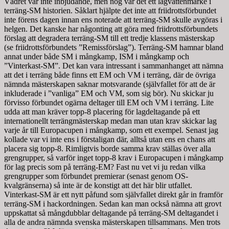
Vädret var inte inbjudande, men nog var det ett lågvattenmärke i
terräng-SM historien. Såklart hjälpte det inte att friidrottsförbundet
inte förens dagen innan ens noterade att terräng-SM skulle avgöras i
helgen. Det kanske har någonting att göra med friidrottsförbundets
förslag att degradera terräng-SM till ett tredje klassens mästerskap
(se friidrottsförbundets ”Remissförslag”). Terräng-SM hamnar bland
annat under både SM i mångkamp, ISM i mångkamp och
”Vinterkast-SM”. Det kan vara intressant i sammanhanget att nämna
att det i terräng både finns ett EM och VM i terräng, där de övriga
nämnda mästerskapen saknar motsvarande (självfallet för att de är
inkluderade i ”vanliga” EM och VM, som sig bör). Nu skickar ju
förvisso förbundet ogärna deltager till EM och VM i terräng. Lite
udda att man kräver topp-8 placering för lagdeltagande på ett
internationellt terrängmästerskap medan man utan krav skickar lag
varje år till Europacupen i mångkamp, som ett exempel. Senast jag
kollade var vi inte ens i förstaligan där, alltså utan ens en chans att
placera sig topp-8. Rimligtvis borde samma krav ställas över alla
grengrupper, så varför inget topp-8 krav i Europacupen i mångkamp
för lag precis som på terräng-EM? Fast nu vet vi ju redan vilka
grengrupper som förbundet premierar (senast genom OS-
kvalgränserna) så inte är de konstigt att det här blir utfallet.
Vinterkast-SM är ett nytt påfund som självfallet direkt går in framför
terräng-SM i hackordningen. Sedan kan man också nämna att grovt
uppskattat så mångdubblar deltagande på terräng-SM deltagandet i
alla de andra nämnda svenska mästerskapen tillsammans. Men trots