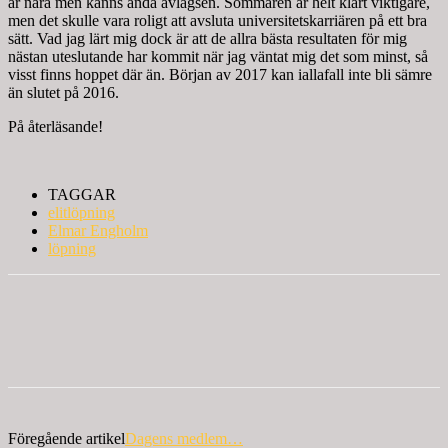
är nära men känns ändå avlägsen. Sommaren är helt klart viktigare,
men det skulle vara roligt att avsluta universitetskarriären på ett bra
sätt. Vad jag lärt mig dock är att de allra bästa resultaten för mig
nästan uteslutande har kommit när jag väntat mig det som minst, så
visst finns hoppet där än. Början av 2017 kan iallafall inte bli sämre
än slutet på 2016.
På återläsande!
TAGGAR
elitlöpning
Elmar Engholm
löpning
Föregående artikel
Dagens medlem…