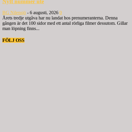
Nytt nummer ute
BG Nilensjö
-
6 augusti, 2026
0
Årets tredje utgåva har nu landat hos prenumeranterna. Denna
gången är det 100 sidor med ett antal rörliga filmer dessutom. Gillar
man löpning finns...
FÖLJ OSS