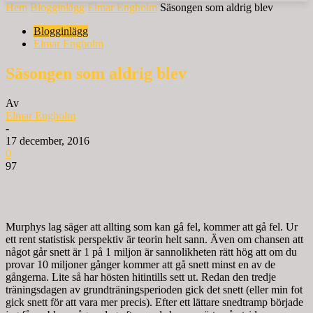
Hem
Blogginlägg
Elmar Engholm
Säsongen som aldrig blev
Blogginlägg
Elmar Engholm
Säsongen som aldrig blev
Av
Elmar Engholm
-
17 december, 2016
0
97
Murphys lag säger att allting som kan gå fel, kommer att gå fel. Ur
ett rent statistisk perspektiv är teorin helt sann. Även om chansen att
något går snett är 1 på 1 miljon är sannolikheten rätt hög att om du
provar 10 miljoner gånger kommer att gå snett minst en av de
gångerna. Lite så har hösten hitintills sett ut. Redan den tredje
träningsdagen av grundträningsperioden gick det snett (eller min fot
gick snett för att vara mer precis). Efter ett lättare snedtramp började