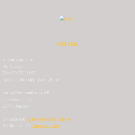
OM OSS
Ansvarig utgivare:
BG Nilensjö
Tel: 070-226 99 95
Epost: bg.nilensjo[at]springlfa.se
Spring Kommunikation AB
Görslövsvägen 8
263 71 Jonstorp
Kontakta oss:
bg.nilensjo[at]springlfa.se
Här hittar du vår
Integritetspolicy