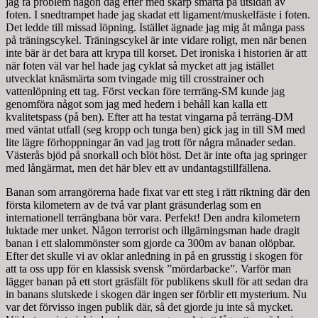
jag få problem någon dag efter med skarp smärta på utsidan av
foten. I snedtrampet hade jag skadat ett ligament/muskelfäste i foten.
Det ledde till missad löpning. Istället ägnade jag mig åt många pass
på träningscykel. Träningscykel är inte vidare roligt, men när benen
inte bär är det bara att krypa till korset. Det ironiska i historien är att
när foten väl var hel hade jag cyklat så mycket att jag istället
utvecklat knäsmärta som tvingade mig till crosstrainer och
vattenlöpning ett tag. Först veckan före terrräng-SM kunde jag
genomföra något som jag med hedern i behåll kan kalla ett
kvalitetspass (på ben). Efter att ha testat vingarna på terräng-DM
med väntat utfall (seg kropp och tunga ben) gick jag in till SM med
lite lägre förhoppningar än vad jag trott för några månader sedan.
Västerås bjöd på snorkall och blöt höst. Det är inte ofta jag springer
med långärmat, men det här blev ett av undantagstillfällena.
Banan som arrangörerna hade fixat var ett steg i rätt riktning där den
första kilometern av de två var plant gräsunderlag som en
internationell terrängbana bör vara. Perfekt! Den andra kilometern
luktade mer unket. Någon terrorist och illgärningsman hade dragit
banan i ett slalommönster som gjorde ca 300m av banan olöpbar.
Efter det skulle vi av oklar anledning in på en grusstig i skogen för
att ta oss upp för en klassisk svensk ”mördarbacke”. Varför man
lägger banan på ett stort gräsfält för publikens skull för att sedan dra
in banans slutskede i skogen där ingen ser förblir ett mysterium. Nu
var det förvisso ingen publik där, så det gjorde ju inte så mycket.