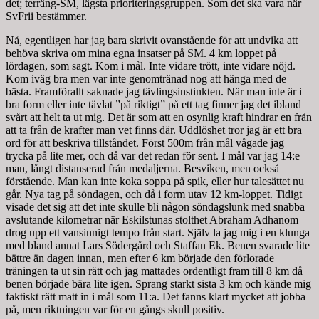
det; terräng-SM, lägsta prioriteringsgruppen. Som det ska vara när
SvFrii bestämmer.
Nå, egentligen har jag bara skrivit ovanstående för att undvika att
behöva skriva om mina egna insatser på SM. 4 km loppet på
lördagen, som sagt. Kom i mål. Inte vidare trött, inte vidare nöjd.
Kom iväg bra men var inte genomtränad nog att hänga med de
bästa. Framförallt saknade jag tävlingsinstinkten. När man inte är i
bra form eller inte tävlat ”på riktigt” på ett tag finner jag det ibland
svårt att helt ta ut mig. Det är som att en osynlig kraft hindrar en från
att ta från de krafter man vet finns där. Uddlöshet tror jag är ett bra
ord för att beskriva tillståndet. Först 500m från mål vågade jag
trycka på lite mer, och då var det redan för sent. I mål var jag 14:e
man, långt distanserad från medaljerna. Besviken, men också
förstående. Man kan inte koka soppa på spik, eller hur talesättet nu
går. Nya tag på söndagen, och då i form utav 12 km-loppet. Tidigt
visade det sig att det inte skulle bli någon söndagslunk med snabba
avslutande kilometrar när Eskilstunas stolthet Abraham Adhanom
drog upp ett vansinnigt tempo från start. Själv la jag mig i en klunga
med bland annat Lars Södergård och Staffan Ek. Benen svarade lite
bättre än dagen innan, men efter 6 km började den förlorade
träningen ta ut sin rätt och jag mattades ordentligt fram till 8 km då
benen började bära lite igen. Sprang starkt sista 3 km och kände mig
faktiskt rätt matt in i mål som 11:a. Det fanns klart mycket att jobba
på, men riktningen var för en gångs skull positiv.