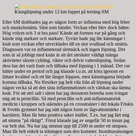
Klunglöpning under 12 km loppet på terräng-SM
Efter SM drabbades jag av någon form av influensa med hög feber
och muskelsmärta. Sånt som händer. Veckan efter blev dock bättre.
Hög volym och 3 st bra pass! Kände att formen var på gång och
kände mig starkare och starkare. Tyvärr hade jag lite känningar i
knät som veckan efter utvecklades till en stor svullnad och smärta.
Diagnosen var en inflammerad slemsäck och ingen löpning. Det
som är så jobbigt med knän är att det utesluter väldigt många
aktiviteter såsom cykling, vikter och delvis vattenlöpning. Sedan
dess har det varit fram och tillbaka med löpning i 1 månad. Det var
bättre under en period och jag klarade t.o.m. att köra igenom en
lättare kvaliteé och ett lite längre löppass, men känningarna började
komma tillbaka. Nu försöker jag helt vila från all löpning under
någon vecka så att den sista inflammationen och vätskan ska lämna
knät. För att strö salt i såren har jag dessutom borrelia som tvingar
mig att ta penicillin. Så med penicillin och anti-inflammatorisk
medicin i kroppen och ståendes på en crosstrainer i det lokala Friskis
& Svettis gymmet har jag nått någon form av lågvattenmärke i
karriären. Man får hitta positiva saker istället. T.ex. har jag lärt mig
att simma ”på riktigt”. Förut klarade jag av ungefär 50 m innan jag
var helt slut. Nu har jag simmat upp till 2500 m under ett simpass.
Man får helt enkelt ta träningen som den kommer. Inomhussäsongen