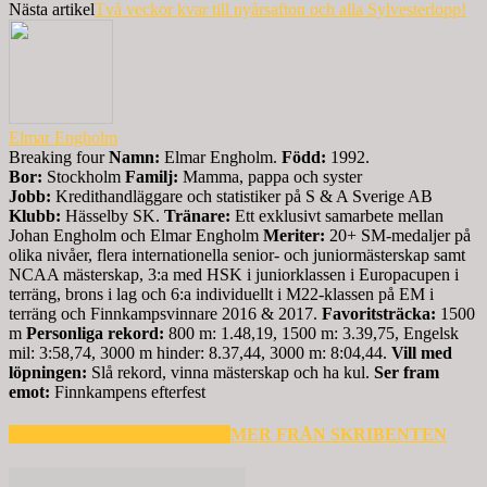
Nästa artikel
Två veckor kvar till nyårsafton och alla Sylvesterlopp!
Elmar Engholm
Breaking four
Namn:
Elmar Engholm.
Född:
1992.
Bor:
Stockholm
Familj:
Mamma, pappa och syster
Jobb:
Kredithandläggare och statistiker på S & A Sverige AB
Klubb:
Hässelby SK.
Tränare:
Ett exklusivt samarbete mellan
Johan Engholm och Elmar Engholm
Meriter:
20+ SM-medaljer på
olika nivåer, flera internationella senior- och juniormästerskap samt
NCAA mästerskap, 3:a med HSK i juniorklassen i Europacupen i
terräng, brons i lag och 6:a individuellt i M22-klassen på EM i
terräng och Finnkampsvinnare 2016 & 2017.
Favoritsträcka:
1500
m
Personliga rekord:
800 m: 1.48,19, 1500 m: 3.39,75, Engelsk
mil: 3:58,74, 3000 m hinder: 8.37,44, 3000 m: 8:04,44.
Vill med
löpningen:
Slå rekord, vinna mästerskap och ha kul.
Ser fram
emot:
Finnkampens efterfest
RELATERADE ARTIKLAR
MER FRÅN SKRIBENTEN