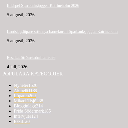
Bildspel Sparbanksjoggen Katrineholm 2026
5 augusti, 2026
Landslagslöpare satte nya banrekord i Sparbanksjoggen Katrineholm
5 augusti, 2026
Resultat Strömstadmilen 2026
4 juli, 2026
POPULÄRA KATEGORIER
Nyheter
1520
Aktuellt
1189
Löparen
269
Mikael Tisjö
238
Blogginlägg
214
Frida Södermark
185
Intervjuer
124
Eskil
120