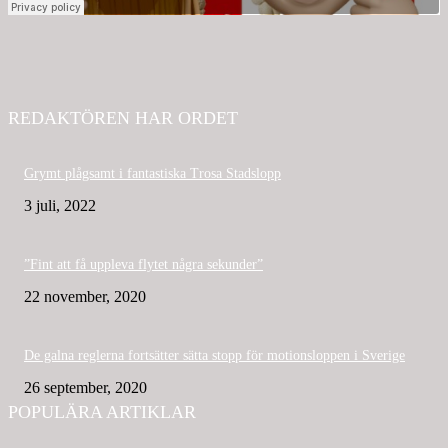
REDAKTÖREN HAR ORDET
Grymt plågsamt i fantastiska Trosa Stadslopp
3 juli, 2022
”Fint att få uppleva flytet några sekunder”
22 november, 2020
De galna reglerna fortsätter sätta stopp för motionsloppen i Sverige
26 september, 2020
POPULÄRA ARTIKLAR