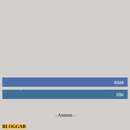
8,660
Fans
GILLA
6,714
Följare
FÖLJ
- Annons -
BLOGGAR