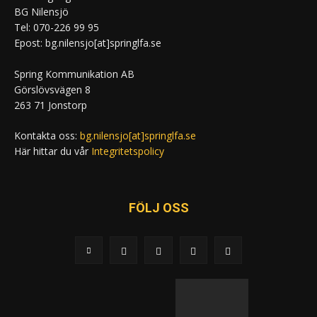
BG Nilensjö
Tel: 070-226 99 95
Epost: bg.nilensjo[at]springlfa.se
Spring Kommunikation AB
Görslövsvägen 8
263 71 Jonstorp
Kontakta oss:
bg.nilensjo[at]springlfa.se
Här hittar du vår
Integritetspolicy
FÖLJ OSS