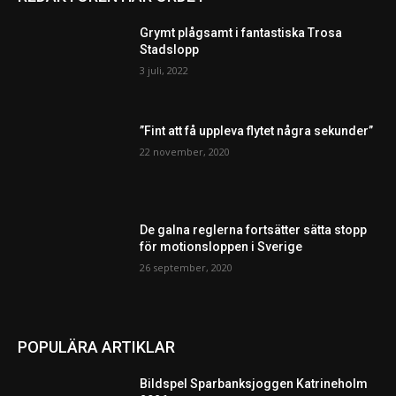
Grymt plågsamt i fantastiska Trosa
Stadslopp
3 juli, 2022
”Fint att få uppleva flytet några sekunder”
22 november, 2020
De galna reglerna fortsätter sätta stopp
för motionsloppen i Sverige
26 september, 2020
POPULÄRA ARTIKLAR
Bildspel Sparbanksjoggen Katrineholm