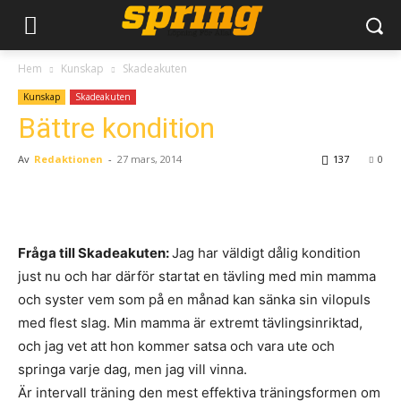
Hem
Kunskap
Skadeakuten
Kunskap
Skadeakuten
Bättre kondition
Av
Redaktionen
-
27 mars, 2014
137
0
Fråga till Skadeakuten:
Jag har väldigt dålig kondition
just nu och har därför startat en tävling med min mamma
och syster vem som på en månad kan sänka sin vilopuls
med flest slag. Min mamma är extremt tävlingsinriktad,
och jag vet att hon kommer satsa och vara ute och
springa varje dag, men jag vill vinna.
Är intervall träning den mest effektiva träningsformen om