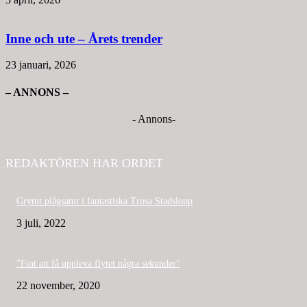
Inne och ute – Årets trender
23 januari, 2026
– ANNONS –
- Annons-
REDAKTÖREN HAR ORDET
Grymt plågsamt i fantastiska Trosa Stadslopp
3 juli, 2022
”Fint att få uppleva flytet några sekunder”
22 november, 2020