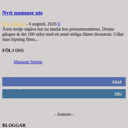
Nytt nummer ute
BG Nilensjö
-
6 augusti, 2026
0
Årets tredje utgåva har nu landat hos prenumeranterna. Denna
gången är det 100 sidor med ett antal rörliga filmer dessutom. Gillar
man löpning finns...
FÖLJ OSS
Magasin Spring
8,660
Fans
GILLA
6,714
Följare
FÖLJ
- Annons -
BLOGGAR