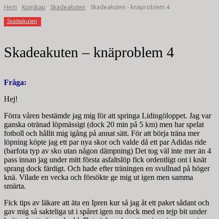
Hem
Kunskap
Skadeakuten
Skadeakuten - knäproblem 4
Skadeakuten
Skadeakuten – knäproblem 4
Fråga:
Hej!
Förra våren bestämde jag mig för att springa Lidingöloppet. Jag var
ganska otränad löpmässigt (dock 20 min på 5 km) men har spelat
fotboll och hållit mig igång på annat sätt. För att börja träna mer
löpning köpte jag ett par nya skor och valde då ett par Adidas ride
(barfota typ av sko utan någon dämpning) Det tog väl inte mer än 4
pass innan jag under mitt första asfaltslöp fick ordentligt ont i knät
sprang dock färdigt. Och hade efter träningen en svullnad på höger
knä. Vilade en vecka och försökte ge mig ut igen men samma
smärta.
Fick tips av läkare att äta en Ipren kur så jag åt ett paket sådant och
gav mig så sakteliga ut i spåret igen nu dock med en tejp bit under