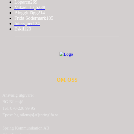
Löparen
269
Mikael Tisjö
238
Blogginlägg
214
Frida Södermark
185
Intervjuer
124
Eskil
120
OM OSS
Ansvarig utgivare:
BG Nilensjö
Tel: 070-226 99 95
Epost: bg.nilensjo[at]springlfa.se
Spring Kommunikation AB