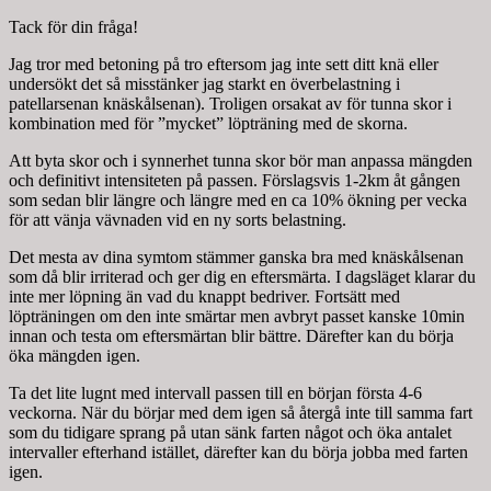
Tack för din fråga!
Jag tror med betoning på tro eftersom jag inte sett ditt knä eller
undersökt det så misstänker jag starkt en överbelastning i
patellarsenan knäskålsenan). Troligen orsakat av för tunna skor i
kombination med för ”mycket” löpträning med de skorna.
Att byta skor och i synnerhet tunna skor bör man anpassa mängden
och definitivt intensiteten på passen. Förslagsvis 1-2km åt gången
som sedan blir längre och längre med en ca 10% ökning per vecka
för att vänja vävnaden vid en ny sorts belastning.
Det mesta av dina symtom stämmer ganska bra med knäskålsenan
som då blir irriterad och ger dig en eftersmärta. I dagsläget klarar du
inte mer löpning än vad du knappt bedriver. Fortsätt med
löpträningen om den inte smärtar men avbryt passet kanske 10min
innan och testa om eftersmärtan blir bättre. Därefter kan du börja
öka mängden igen.
Ta det lite lugnt med intervall passen till en början första 4-6
veckorna. När du börjar med dem igen så återgå inte till samma fart
som du tidigare sprang på utan sänk farten något och öka antalet
intervaller efterhand istället, därefter kan du börja jobba med farten
igen.