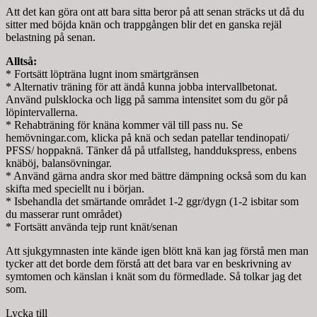
Att det kan göra ont att bara sitta beror på att senan sträcks ut då du
sitter med böjda knän och trappgången blir det en ganska rejäl
belastning på senan.
Alltså:
* Fortsätt löpträna lugnt inom smärtgränsen
* Alternativ träning för att ändå kunna jobba intervallbetonat.
Använd pulsklocka och ligg på samma intensitet som du gör på
löpintervallerna.
* Rehabträning för knäna kommer väl till pass nu. Se
hemövningar.com, klicka på knä och sedan patellar tendinopati/
PFSS/ hoppaknä. Tänker då på utfallsteg, handdukspress, enbens
knäböj, balansövningar.
* Använd gärna andra skor med bättre dämpning också som du kan
skifta med speciellt nu i början.
* Isbehandla det smärtande området 1-2 ggr/dygn (1-2 isbitar som
du masserar runt området)
* Fortsätt använda tejp runt knät/senan
Att sjukgymnasten inte kände igen blött knä kan jag förstå men man
tycker att det borde dem förstå att det bara var en beskrivning av
symtomen och känslan i knät som du förmedlade. Så tolkar jag det
som.
Lycka till