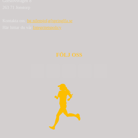
Görslövsvägen 8
263 71 Jonstorp
Kontakta oss:
bg.nilensjo[at]springlfa.se
Här hittar du vår
Integritetspolicy
FÖLJ OSS