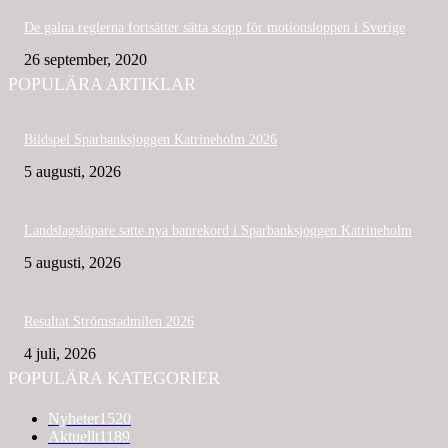
De galna reglerna fortsätter sätta stopp för motionsloppen i Sverige
26 september, 2020
POPULÄRA ARTIKLAR
Bildspel Sparbanksjoggen Katrineholm 2026
5 augusti, 2026
Landslagslöpare satte nya banrekord i Sparbanksjoggen Katrineholm
5 augusti, 2026
Resultat Strömstadmilen 2026
4 juli, 2026
POPULÄRA KATEGORIER
Nyheter
1520
Aktuellt
1189