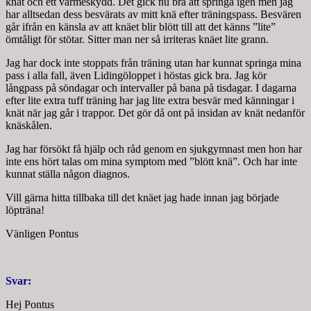
knät och ett värmeskydd. Det gick nu bra att springa igen men jag
har alltsedan dess besvärats av mitt knä efter träningspass. Besvären
går ifrån en känsla av att knäet blir blött till att det känns ”lite”
ömtåligt för stötar. Sitter man ner så irriteras knäet lite grann.
Jag har dock inte stoppats från träning utan har kunnat springa mina
pass i alla fall, även Lidingöloppet i höstas gick bra. Jag kör
långpass på söndagar och intervaller på bana på tisdagar. I dagarna
efter lite extra tuff träning har jag lite extra besvär med känningar i
knät när jag går i trappor. Det gör då ont på insidan av knät nedanför
knäskålen.
Jag har försökt få hjälp och råd genom en sjukgymnast men hon har
inte ens hört talas om mina symptom med ”blött knä”. Och har inte
kunnat ställa någon diagnos.
Vill gärna hitta tillbaka till det knäet jag hade innan jag började
löpträna!
Vänligen Pontus
Svar:
Hej Pontus