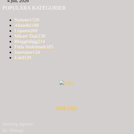
4 juli, 2026
POPULÄRA KATEGORIER
Nyheter
1520
Aktuellt
1188
Löparen
269
Mikael Tisjö
238
Blogginlägg
214
Frida Södermark
185
Intervjuer
124
Eskil
120
OM OSS
Ansvarig utgivare:
BG Nilensjö