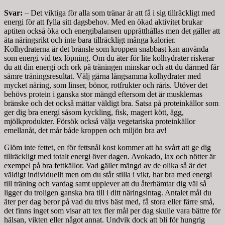
Svar:
– Det viktiga för alla som tränar är att få i sig tillräckligt med
energi för att fylla sitt dagsbehov. Med en ökad aktivitet brukar
aptiten också öka och energibalansen upprätthållas men det gäller att
äta näringsrikt och inte bara tillräckligt många kalorier.
Kolhydraterna är det bränsle som kroppen snabbast kan använda
som energi vid tex löpning. Om du äter för lite kolhydrater riskerar
du att din energi och ork på träningen minskar och att du därmed får
sämre träningsresultat. Välj gärna långsamma kolhydrater med
mycket näring, som linser, bönor, rotfrukter och råris. Utöver det
behövs protein i ganska stor mängd eftersom det är musklernas
bränske och det också mättar väldigt bra. Satsa på proteinkällor som
ger dig bra energi såsom kyckling, fisk, magert kött, ägg,
mjölkprodukter. Försök också välja vegetariska proteinkällor
emellanåt, det mår både kroppen och miljön bra av!
Glöm inte fettet, en för fettsnål kost kommer att ha svårt att ge dig
tillräckligt med totalt energi över dagen. Avokado, lax och nötter är
exempel på bra fettkällor. Vad gäller mängd av de olika så är det
väldigt individuellt men om du står stilla i vikt, har bra med energi
till träning och vardag samt upplever att du återhämtar dig väl så
ligger du troligen ganska bra till i ditt näringsintag. Antalet mål du
äter per dag beror på vad du trivs bäst med, få stora eller färre små,
det finns inget som visar att tex fler mål per dag skulle vara bättre för
hälsan, vikten eller något annat. Undvik dock att bli för hungrig