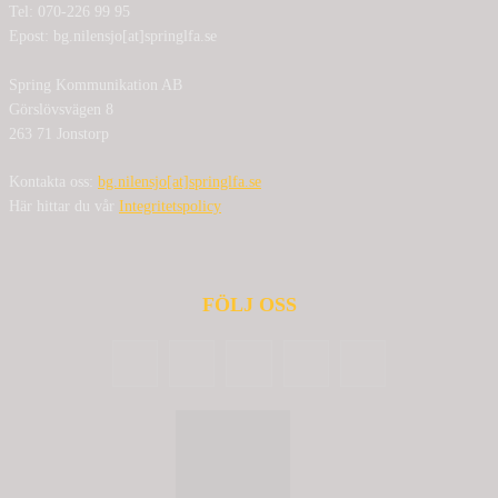
Tel: 070-226 99 95
Epost: bg.nilensjo[at]springlfa.se
Spring Kommunikation AB
Görslövsvägen 8
263 71 Jonstorp
Kontakta oss:
bg.nilensjo[at]springlfa.se
Här hittar du vår
Integritetspolicy
FÖLJ OSS