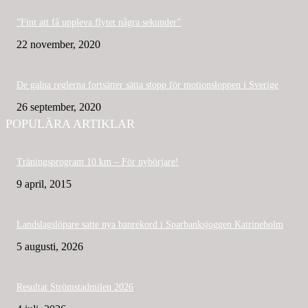
”Fint att få uppleva flytet några sekunder”
22 november, 2020
De galna reglerna fortsätter sätta stopp för motionsloppen i Sverige
26 september, 2020
POPULÄRA ARTIKLAR
Träningsprogram 10 km – För nybörjare!
9 april, 2015
Landslagslöpare satte nya banrekord i Sparbanksjoggen Katrineholm
5 augusti, 2026
Resultat Strömstadmilen 2026