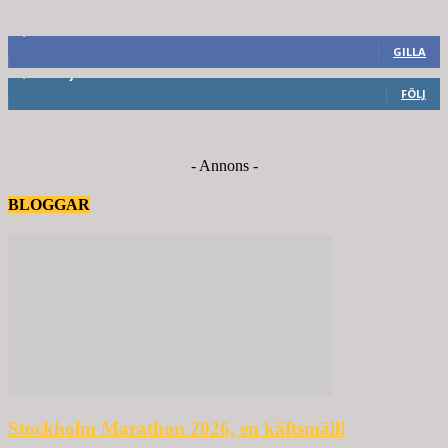
8,660
Fans
GILLA
6,714
Följare
FÖLJ
- Annons -
BLOGGAR
Stockholm Marathon 2026, en käftsmäll!