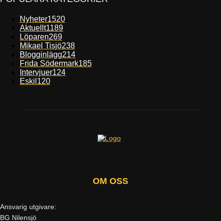
Nyheter
1520
Aktuellt
1189
Löparen
269
Mikael Tisjö
238
Blogginlägg
214
Frida Södermark
185
Intervjuer
124
Eskil
120
OM OSS
Ansvarig utgivare:
BG Nilensjö