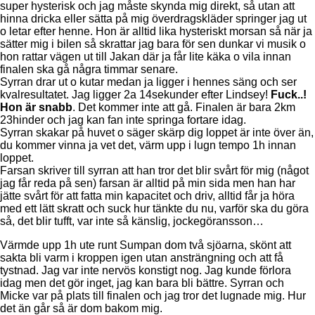
super hysterisk och jag måste skynda mig direkt, så utan att
hinna dricka eller sätta på mig överdragskläder springer jag ut
o letar efter henne. Hon är alltid lika hysteriskt morsan så när ja
sätter mig i bilen så skrattar jag bara för sen dunkar vi musik o
hon rattar vägen ut till Jakan där ja får lite käka o vila innan
finalen ska gå några timmar senare.
Syrran drar ut o kutar medan ja ligger i hennes säng och ser
kvalresultatet. Jag ligger 2a 14sekunder efter Lindsey!
Fuck..!
Hon är snabb
. Det kommer inte att gå. Finalen är bara 2km
23hinder och jag kan fan inte springa fortare idag.
Syrran skakar på huvet o säger skärp dig loppet är inte över än,
du kommer vinna ja vet det, värm upp i lugn tempo 1h innan
loppet.
Farsan skriver till syrran att han tror det blir svårt för mig (något
jag får reda på sen) farsan är alltid på min sida men han har
jätte svårt för att fatta min kapacitet och driv, alltid får ja höra
med ett lätt skratt och suck hur tänkte du nu, varför ska du göra
så, det blir tufft, var inte så känslig, jockegöransson…
Värmde upp 1h ute runt Sumpan dom två sjöarna, skönt att
sakta bli varm i kroppen igen utan ansträngning och att få
tystnad. Jag var inte nervös konstigt nog. Jag kunde förlora
idag men det gör inget, jag kan bara bli bättre. Syrran och
Micke var på plats till finalen och jag tror det lugnade mig. Hur
det än går så är dom bakom mig.