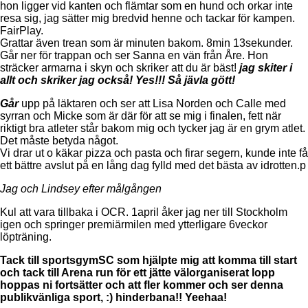
hon ligger vid kanten och flämtar som en hund och orkar inte
resa sig, jag sätter mig bredvid henne och tackar för kampen.
FairPlay.
Grattar även trean som är minuten bakom. 8min 13sekunder.
Går ner för trappan och ser Sanna en vän från Åre. Hon
sträcker armarna i skyn och skriker att du är bäst!
jag skiter i
allt och skriker jag också! Yes!!! Så jävla gött!
Går
upp på läktaren och ser att Lisa Norden och Calle med
syrran och Micke som är där för att se mig i finalen, fett när
riktigt bra atleter står bakom mig och tycker jag är en grym atlet.
Det måste betyda något.
Vi drar ut o käkar pizza och pasta och firar segern, kunde inte få
ett bättre avslut på en lång dag fylld med det bästa av idrotten.p
Jag och Lindsey efter målgången
Kul att vara tillbaka i OCR. 1april åker jag ner till Stockholm
igen och springer premiärmilen med ytterligare 6veckor
löpträning.
Tack till sportsgymSC som hjälpte mig att komma till start
och tack till Arena run för ett jätte välorganiserat lopp
hoppas ni fortsätter och att fler kommer och ser denna
publikvänliga sport, :) hinderbana!! Yeehaa!