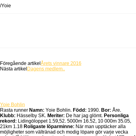
/Yoie
Föregående artikel
Årets vinnare 2016
Nästa artikel
Dagens medlem..
Yoie Bohlin
Rasta runner
Namn:
Yoie Bohlin.
Född:
1990.
Bor:
Åre.
Klubb:
Hässelby SK.
Meriter:
De har jag glömt.
Personliga
rekord:
Lidingöloppet 1.59,52. 5000m 16.52, 10 000m 35.05,
21km 1.18
Roligaste löparminne:
När man upptäcker alla
möjligheter som vältränad och modig löpare gör varje vecka