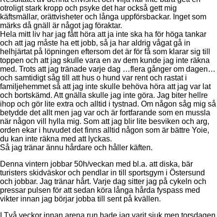
otroligt stark kropp och psyke det har också gett mig
käftsmällar, orättvisheter och långa uppförsbackar. Inget som
märks då gnäll är något jag föraktar.
Hela mitt liv har jag fått höra att ja inte ska ha för höga tankar
och att jag måste ha ett jobb, så ja har aldrig vågat gå in
helhjärtat på löpningen eftersom det är för få som klarar sig till
toppen och att jag skulle vara en av dem kunde jag inte räkna
med. Trots att jag tränade varje dag …flera gånger om dagen…
och samtidigt såg till att hus o hund var rent och rastat i
familjehemmet så att jag inte skulle behöva höra att jag var lat
och bortskämd. Att gnälla skulle jag inte göra. Jag biter hellre
ihop och gör lite extra och alltid i tystnad. Om någon såg mig så
betydde det allt men jag var och är fortfarande som en mussla
när någon vill hylla mig. Som att jag blir lite besviken och arg,
orden ekar i huvudet det finns alltid någon som är bättre Yoie,
du kan inte räkna med att lyckas.
Så jag tränar ännu hårdare och håller käften.
Denna vintern jobbar 50h/veckan med bl.a. att diska, bär
turisters skidväskor och pendlar in till sportsgym i Östersund
och jobbar. Jag tränar hårt. Varje dag sitter jag på cykeln och
pressar pulsen för att sedan köra långa hårda fyspass med
vikter innan jag börjar jobba till sent på kvällen.
I Två veckor innan arena run hade jag varit sjuk men torsdagen