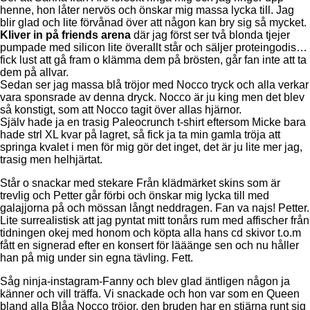
henne, hon låter nervös och önskar mig massa lycka till. Jag
blir glad och lite förvånad över att någon kan bry sig så mycket.
Kliver in på friends arena
där jag först ser två blonda tjejer
pumpade med silicon lite överallt står och säljer proteingodis…
fick lust att gå fram o klämma dem på brösten, går fan inte att ta
dem på allvar.
Sedan ser jag massa blå tröjor med Nocco tryck och alla verkar
vara sponsrade av denna dryck. Nocco är ju king men det blev
så konstigt, som att Nocco tagit över allas hjärnor.
Själv hade ja en trasig Paleocrunch t-shirt eftersom Micke bara
hade strl XL kvar på lagret, så fick ja ta min gamla tröja att
springa kvalet i men för mig gör det inget, det är ju lite mer jag,
trasig men helhjärtat.
Står o snackar med stekare Från klädmärket skins som är
trevlig och Petter går förbi och önskar mig lycka till med
galajjorna på och mössan långt neddragen. Fan va najs! Petter.
Lite surrealistisk att jag pyntat mitt tonårs rum med affischer från
tidningen okej med honom och köpta alla hans cd skivor t.o.m
fått en signerad efter en konsert för lääänge sen och nu håller
han på mig under sin egna tävling. Fett.
Såg ninja-instagram-Fanny och blev glad äntligen någon ja
känner och vill träffa. Vi snackade och hon var som en Queen
bland alla Blåa Nocco tröjor, den bruden har en stjärna runt sig