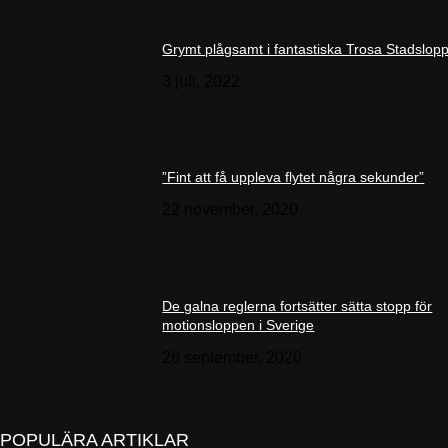
Grymt plågsamt i fantastiska Trosa Stadslop
3 juli, 2022
”Fint att få uppleva flytet några sekunder”
22 november, 2020
De galna reglerna fortsätter sätta stopp för
motionsloppen i Sverige
26 september, 2020
POPULÄRA ARTIKLAR