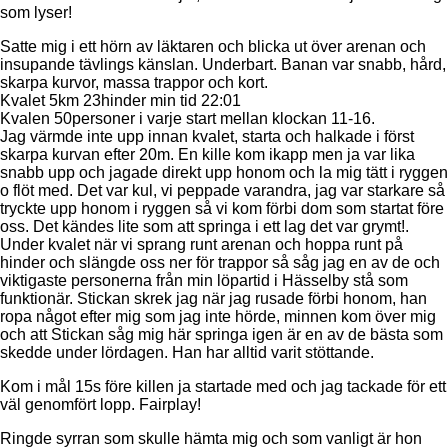
som lyser!
Satte mig i ett hörn av läktaren och blicka ut över arenan och
insupande tävlings känslan. Underbart. Banan var snabb, hård,
skarpa kurvor, massa trappor och kort.
Kvalet 5km 23hinder min tid 22:01
Kvalen 50personer i varje start mellan klockan 11-16.
Jag värmde inte upp innan kvalet, starta och halkade i först
skarpa kurvan efter 20m. En kille kom ikapp men ja var lika
snabb upp och jagade direkt upp honom och la mig tätt i ryggen
o flöt med. Det var kul, vi peppade varandra, jag var starkare så
tryckte upp honom i ryggen så vi kom förbi dom som startat före
oss. Det kändes lite som att springa i ett lag det var grymt!.
Under kvalet när vi sprang runt arenan och hoppa runt på
hinder och slängde oss ner för trappor så såg jag en av de och
viktigaste personerna från min löpartid i Hässelby stå som
funktionär. Stickan skrek jag när jag rusade förbi honom, han
ropa något efter mig som jag inte hörde, minnen kom över mig
och att Stickan såg mig här springa igen är en av de bästa som
skedde under lördagen. Han har alltid varit stöttande.
Kom i mål 15s före killen ja startade med och jag tackade för ett
väl genomfört lopp. Fairplay!
Ringde syrran som skulle hämta mig och som vanligt är hon