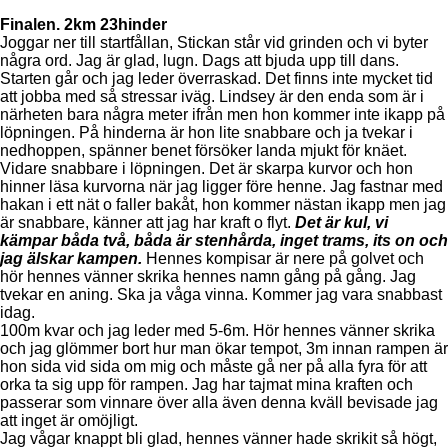
Finalen. 2km 23hinder
Joggar ner till startfållan, Stickan står vid grinden och vi byter
några ord. Jag är glad, lugn. Dags att bjuda upp till dans.
Starten går och jag leder överraskad. Det finns inte mycket tid
att jobba med så stressar iväg. Lindsey är den enda som är i
närheten bara några meter ifrån men hon kommer inte ikapp på
löpningen. På hinderna är hon lite snabbare och ja tvekar i
nedhoppen, spänner benet försöker landa mjukt för knäet.
Vidare snabbare i löpningen. Det är skarpa kurvor och hon
hinner läsa kurvorna när jag ligger före henne. Jag fastnar med
hakan i ett nät o faller bakåt, hon kommer nästan ikapp men jag
är snabbare, känner att jag har kraft o flyt.
Det är kul, vi
kämpar båda två, båda är stenhårda, inget trams, its on och
jag älskar kampen.
Hennes kompisar är nere på golvet och
hör hennes vänner skrika hennes namn gång på gång. Jag
tvekar en aning. Ska ja våga vinna. Kommer jag vara snabbast
idag.
100m kvar och jag leder med 5-6m. Hör hennes vänner skrika
och jag glömmer bort hur man ökar tempot, 3m innan rampen är
hon sida vid sida om mig och måste gå ner på alla fyra för att
orka ta sig upp för rampen. Jag har tajmat mina kraften och
passerar som vinnare över alla även denna kväll bevisade jag
att inget är omöjligt.
Jag vågar knappt bli glad, hennes vänner hade skrikit så högt,