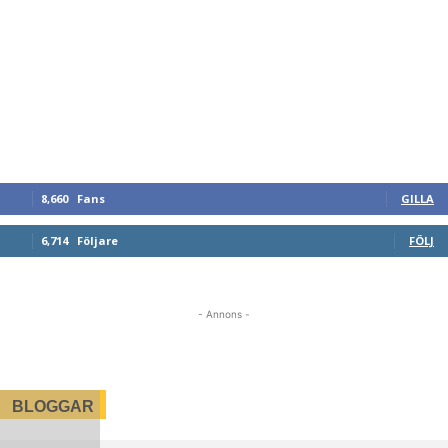
8,660
Fans
GILLA
6,714
Följare
FÖLJ
- Annons -
BLOGGAR