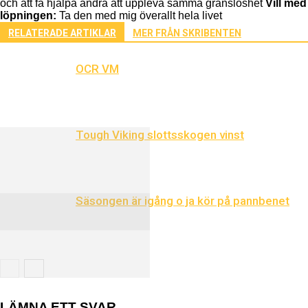
och att få hjälpa andra att uppleva samma gränslöshet
Vill med
löpningen:
Ta den med mig överallt hela livet
RELATERADE ARTIKLAR
MER FRÅN SKRIBENTEN
OCR VM
Tough Viking slottsskogen vinst
Säsongen är igång o ja kör på pannbenet
LÄMNA ETT SVAR