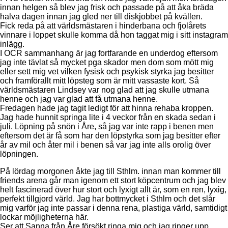
innan helgen så blev jag frisk och passade på att åka bräda
halva dagen innan jag gled ner till diskjobbet på kvällen.
Fick reda på att världsmästaren i hinderbana och fjolårets
vinnare i loppet skulle komma då hon taggat mig i sitt instagram
inlägg.
I OCR sammanhang är jag fortfarande en underdog eftersom
jag inte tävlat så mycket pga skador men dom som mött mig
eller sett mig vet vilken fysisk och psykisk styrka jag besitter
och framförallt mitt löpsteg som är mitt vassaste kort. Så
världsmästaren Lindsey var nog glad att jag skulle utmana
henne och jag var glad att få utmana henne.
Fredagen hade jag tagit ledigt för att hinna rehaba kroppen.
Jag hade hunnit springa lite i 4 veckor från en skada sedan i
juli. Löpning på snön i Åre, så jag var inte rapp i benen men
eftersom det är få som har den löpstyrka som jag besitter efter
år av mil och åter mil i benen så var jag inte alls orolig över
löpningen.
På lördag morgonen åkte jag till Sthlm. innan man kommer till
friends arena går man igenom ett stort köpcentrum och jag blev
helt fascinerad över hur stort och lyxigt allt är, som en ren, lyxig,
perfekt tillgjord värld. Jag har bottmycket i Sthlm och det slår
mig varför jag inte passar i denna rena, plastiga värld, samtidigt
lockar möjligheterna här.
Ser att Sanna från Åre försökt ringa mig och jag ringer upp