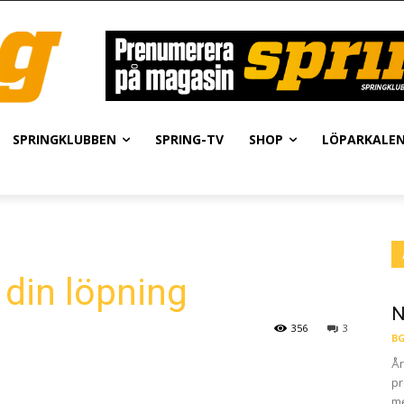
SPRINGKLUBBEN
SPRING-TV
SHOP
LÖPARKALE
i din löpning
N
356
3
BG
År
pr
me