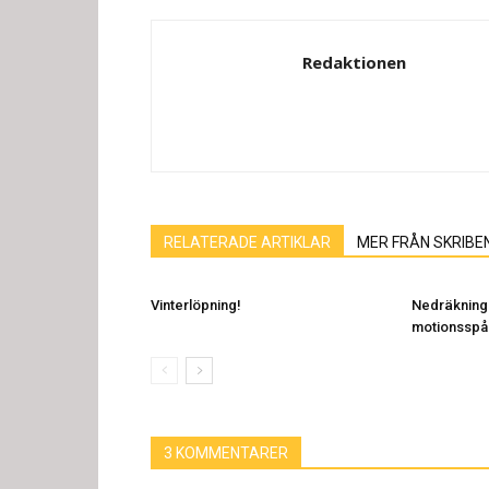
Redaktionen
RELATERADE ARTIKLAR
MER FRÅN SKRIBE
Vinterlöpning!
Nedräkning 
motionsspår
3 KOMMENTARER