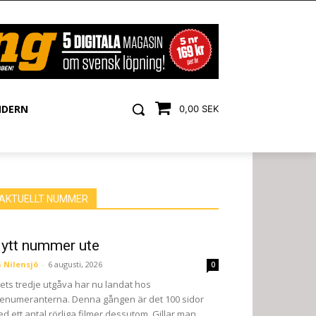
NDERN
0,00 SEK
AKTUELLT NUMMER
ytt nummer ute
 Nilensjö
-
6 augusti, 2026
0
ets tredje utgåva har nu landat hos
enumeranterna. Denna gången är det 100 sidor
d ett antal rörliga filmer dessutom. Gillar man