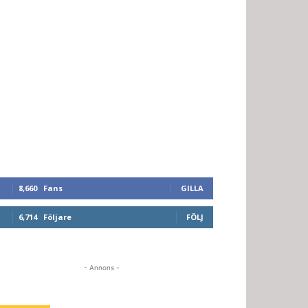
8,660
Fans
GILLA
6,714
Följare
FÖLJ
- Annons -