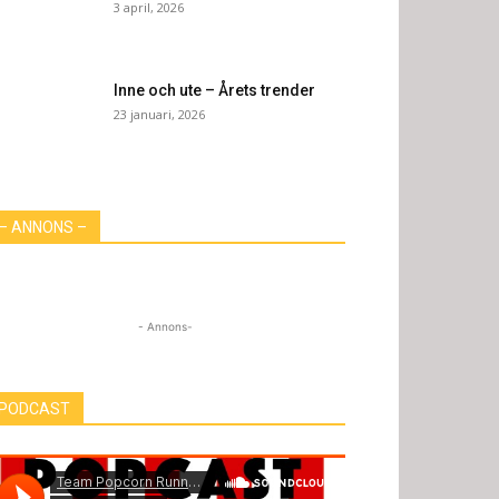
3 april, 2026
Inne och ute – Årets trender
23 januari, 2026
– ANNONS –
- Annons-
PODCAST