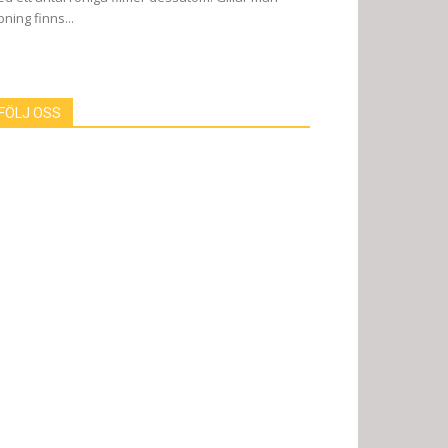
pning finns...
FÖLJ OSS