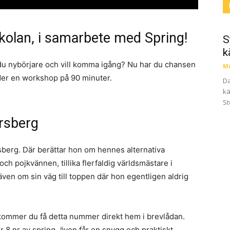
kolan, i samarbete med Spring!
S
k
 du nybörjare och vill komma igång? Nu har du chansen
Mi
der en workshop på 90 minuter.
Da
kä
St
rsberg
rsberg. Där berättar hon om hennes alternativa
ch pojkvännen, tillika flerfaldig världsmästare i
även om sin väg till toppen där hon egentligen aldrig
kommer du få detta nummer direkt hem i brevlådan.
 8 nr av spring, även får en snygg och praktiskt