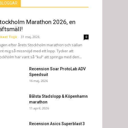
BLOGGAR
tockholm Marathon 2026, en
äftsmäll!
kael Tisjö
-
31 maj, 2026
0
gen efter årets Stockholm marathon och sällan
nt mig så missnöjd med ett lopp. Tycker att
ockholm har varit så ”kul” att springa med den...
Recension Soar ProtoLab ADV
Speedsuit
16 maj, 2026
Bålsta Stadslopp & Köpenhamn
marathon
11 april, 2026
Recension Asics Superblast 3