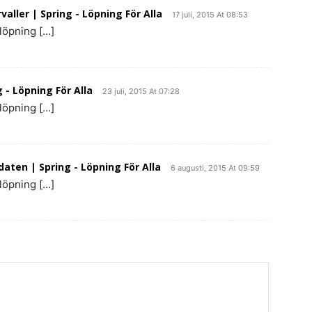
aller | Spring - Löpning För Alla
17 juli, 2015 At 08:53
 löpning […]
- Löpning För Alla
23 juli, 2015 At 07:28
 löpning […]
ten | Spring - Löpning För Alla
6 augusti, 2015 At 09:59
 löpning […]