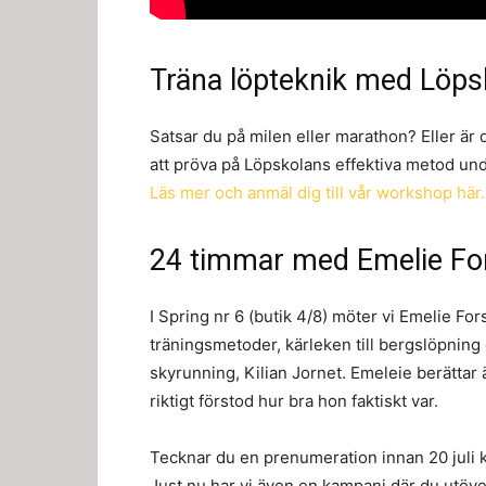
Träna löpteknik med Löps
Satsar du på milen eller marathon? Eller är
att pröva på Löpskolans effektiva metod un
Läs mer och anmäl dig till vår workshop här.
24 timmar med Emelie Fo
I Spring nr 6 (butik 4/8) möter vi Emelie Fo
träningsmetoder, kärleken till bergslöpning o
skyrunning, Kilian Jornet. Emeleie berättar 
riktigt förstod hur bra hon faktiskt var.
Tecknar du en prenumeration innan 20 juli 
Just nu har vi även en kampanj där du utöver