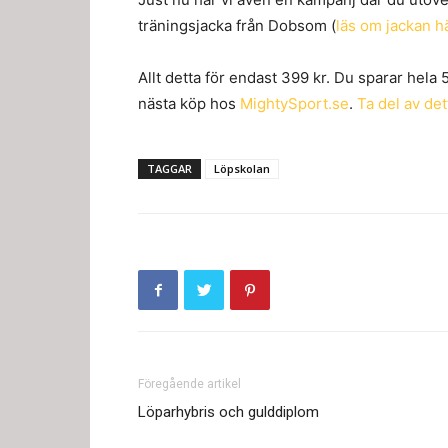
träningsjacka från Dobsom (
läs om jackan h
Allt detta för endast 399 kr. Du sparar hela 
nästa köp hos
MightySport.se
.
Ta del av de
TAGGAR
Löpskolan
Föregående artikel
Löparhybris och gulddiplom