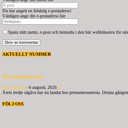
Du har angett en felaktig e-postadress!
Vänligen ange din e-postadress här
Spara mitt namn, e-post och hemsida i den här webbläsaren för nä
AKTUELLT NUMMER
Nytt nummer ute
BG Nilensjö
-
6 augusti, 2026
0
Årets tredje utgåva har nu landat hos prenumeranterna. Denna gången ä
FÖLJ OSS