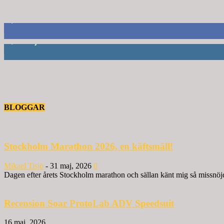
8,660
Fans
6,714
Följare
BLOGGAR
Stockholm Marathon 2026, en käftsmäll!
Mikael Tisjö
-
31 maj, 2026
0
Dagen efter årets Stockholm marathon och sällan känt mig så missnöjd 
Recension Soar ProtoLab ADV Speedsuit
16 maj, 2026