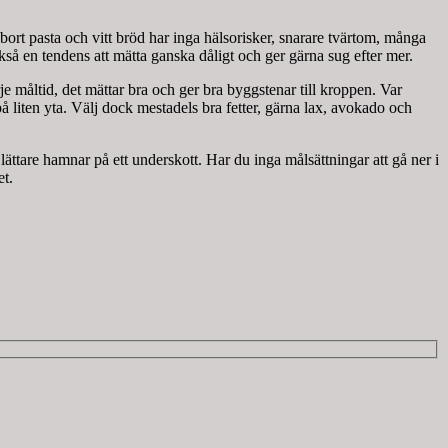
bort pasta och vitt bröd har inga hälsorisker, snarare tvärtom, många
så en tendens att mätta ganska dåligt och ger gärna sug efter mer.
varje måltid, det mättar bra och ger bra byggstenar till kroppen. Var
 på liten yta. Välj dock mestadels bra fetter, gärna lax, avokado och
u lättare hamnar på ett underskott. Har du inga målsättningar att gå ner i
et.