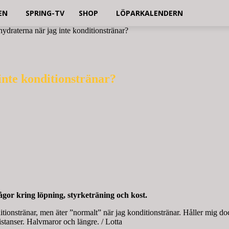
EN
SPRING-TV
SHOP
LÖPARKALENDERN
hydraterna när jag inte konditionstränar?
inte konditionstränar?
gor kring löpning, styrketräning och kost.
ionstränar, men äter ”normalt” när jag konditionstränar. Håller mig dock
istanser. Halvmaror och längre. / Lotta