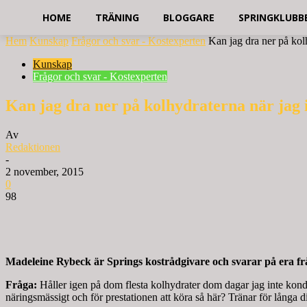
HOME
TRÄNING
BLOGGARE
SPRINGKLUBB
Hem
Kunskap
Frågor och svar - Kostexperten
Kan jag dra ner på kol
Kunskap
Frågor och svar - Kostexperten
Kan jag dra ner på kolhydraterna när jag 
Av
Redaktionen
-
2 november, 2015
0
98
Madeleine Rybeck är Springs kostrådgivare och svarar på era frå
Fråga:
Håller igen på dom flesta kolhydrater dom dagar jag inte kondit
näringsmässigt och för prestationen att köra så här? Tränar för långa d