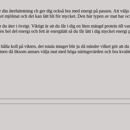
ar din återhämtning ch ger dig också bra med energi på passen. Att välja 
 mjölmat och det kan lätt bli för mycket. Den här typen av mat har ock
r du äter i övrigt. Viktigt är att du får i dig en liten mängd protein till 
n hel del energi och fett är energitätt så du får lätt i dig mycket energi
 hålla koll på vikten, det totala intaget blir ju då mindre vilket gör att d
 men då liksom annars välja mat med höga näringsvärden och bra kvalit