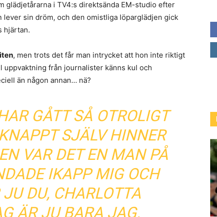
kom glädjetårarna i TV4:s direktsända EM-studio efter
n lever sin dröm, och den omistliga löparglädjen gick
 hjärtan.
iten
, men trots det får man intrycket att hon inte riktigt
ll uppvaktning från journalister känns kul och
eciell än någon annan… nä?
HAR GÅTT SÅ OTROLIGT
 KNAPPT SJÄLV HINNER
EN VAR DET EN MAN PÅ
NDADE IKAPP MIG OCH
R JU DU, CHARLOTTA
G ÄR JU BARA JAG.