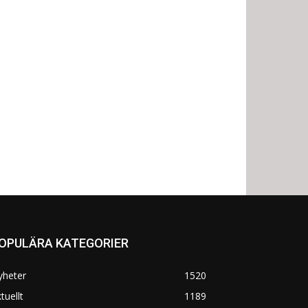
OPULÄRA KATEGORIER
yheter
1520
tuellt
1189