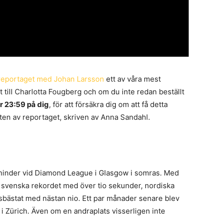
eportaget med Johan Larsson
ett av våra mest
till Charlotta Fougberg och om du inte redan beställt
er 23:59 på dig
, för att försäkra dig om att få detta
ten av reportaget, skriven av Anna Sandahl.
 hinder vid Diamond League i Glasgow i somras. Med
 svenska rekordet med över tio sekunder, nordiska
sbästat med nästan nio. Ett par månader senare blev
i Zürich. Även om en andraplats visserligen inte