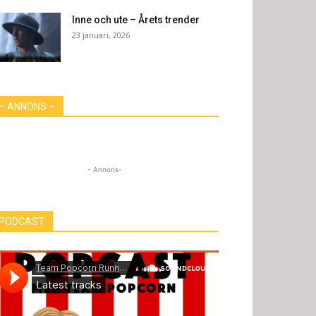
Inne och ute – Årets trender
23 januari, 2026
– ANNONS –
- Annons-
PODCAST