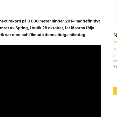
kt rekord på 3 000 meter hinder. 2014 har definitivt
mret av Spring, i butik 28 oktober, får läsarna följa
vik var med och filmade denna tidiga höstdag.
N
BG
År
pr
me
lö