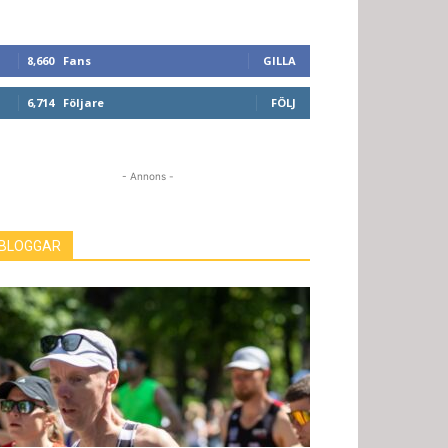
8,660
Fans
GILLA
6,714
Följare
FÖLJ
- Annons -
BLOGGAR