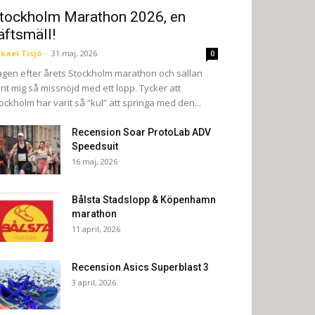
tockholm Marathon 2026, en
äftsmäll!
kael Tisjö
-
31 maj, 2026
0
gen efter årets Stockholm marathon och sällan
nt mig så missnöjd med ett lopp. Tycker att
ockholm har varit så ”kul” att springa med den...
Recension Soar ProtoLab ADV
Speedsuit
16 maj, 2026
Bålsta Stadslopp & Köpenhamn
marathon
11 april, 2026
Recension Asics Superblast 3
3 april, 2026