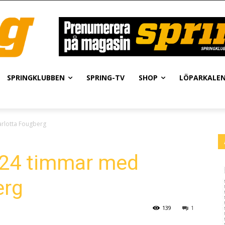
SPRINGKLUBBEN
SPRING-TV
SHOP
LÖPARKALE
rlotta Fougberg
 24 timmar med
erg
139
1