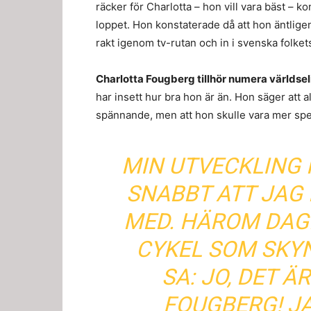
räcker för Charlotta – hon vill vara bäst – 
loppet. Hon konstaterade då att hon äntlige
rakt igenom tv-rutan och in i svenska folkets
Charlotta Fougberg tillhör numera världsel
har insett hur bra hon är än. Hon säger att a
spännande, men att hon skulle vara mer sp
MIN UTVECKLING 
SNABBT ATT JAG
MED. HÄROM DAG
CYKEL SOM SKY
SA: JO, DET Ä
FOUGBERG! JA