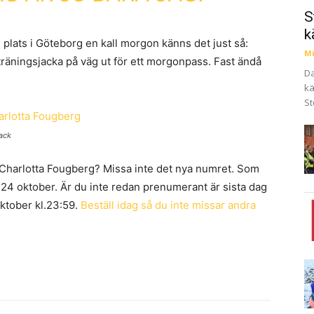
S
k
plats i Göteborg en kall morgon känns det just så:
Mi
e träningsjacka på väg ut för ett morgonpass. Fast ändå
Da
kä
St
ack
 Charlotta Fougberg? Missa inte det nya numret. Som
4 oktober. Är du inte redan prenumerant är sista dag
oktober kl.23:59.
Beställ idag så du inte missar andra