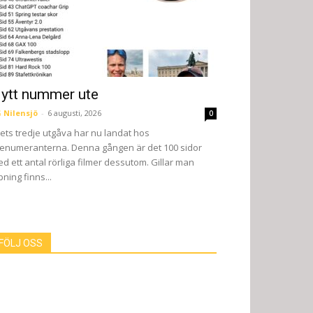
ytt nummer ute
 Nilensjö
-
6 augusti, 2026
0
ets tredje utgåva har nu landat hos
enumeranterna. Denna gången är det 100 sidor
d ett antal rörliga filmer dessutom. Gillar man
pning finns...
FÖLJ OSS