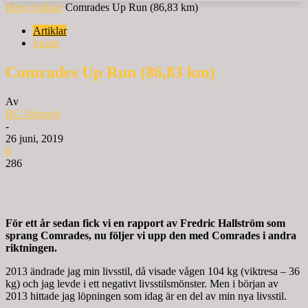
Hem
Artiklar
Comrades Up Run (86,83 km)
Artiklar
Insänt
Comrades Up Run (86,83 km)
Av
BG Nilensjö
-
26 juni, 2019
0
286
För ett år sedan fick vi en rapport av Fredric Hallström som
sprang Comrades, nu följer vi upp den med Comrades i andra
riktningen.
2013 ändrade jag min livsstil, då visade vågen 104 kg (viktresa – 36
kg) och jag levde i ett negativt livsstilsmönster. Men i början av
2013 hittade jag löpningen som idag är en del av min nya livsstil.