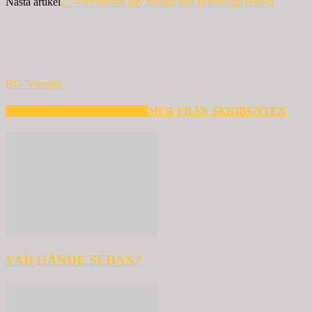
Nästa artikel
25-varvsfrossa gav många nya personliga rekord
BG Nilensjö
RELATERADE ARTIKLAR
MER FRÅN SKRIBENTEN
VAD HÄNDE SEDAN?