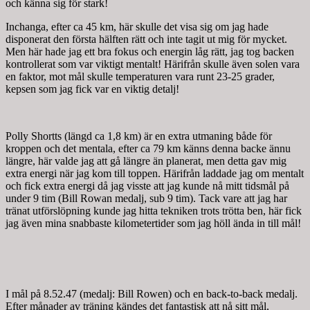
och känna sig för stark!
Inchanga, efter ca 45 km, här skulle det visa sig om jag hade
disponerat den första hälften rätt och inte tagit ut mig för mycket.
Men här hade jag ett bra fokus och energin låg rätt, jag tog backen
kontrollerat som var viktigt mentalt! Härifrån skulle även solen vara
en faktor, mot mål skulle temperaturen vara runt 23-25 grader,
kepsen som jag fick var en viktig detalj!
Polly Shortts (längd ca 1,8 km) är en extra utmaning både för
kroppen och det mentala, efter ca 79 km känns denna backe ännu
längre, här valde jag att gå längre än planerat, men detta gav mig
extra energi när jag kom till toppen. Härifrån laddade jag om mentalt
och fick extra energi då jag visste att jag kunde nå mitt tidsmål på
under 9 tim (Bill Rowan medalj, sub 9 tim). Tack vare att jag har
tränat utförslöpning kunde jag hitta tekniken trots trötta ben, här fick
jag även mina snabbaste kilometertider som jag höll ända in till mål!
I mål på 8.52.47 (medalj: Bill Rowen) och en back-to-back medalj.
Efter månader av träning kändes det fantastisk att nå sitt mål,