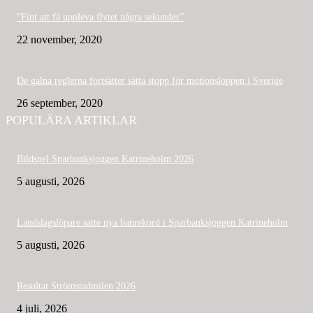
”Fint att få uppleva flytet några sekunder”
22 november, 2020
De galna reglerna fortsätter sätta stopp för motionsloppen i Sverige
26 september, 2020
POPULÄRA ARTIKLAR
Bildspel Sparbanksjoggen Katrineholm 2026
5 augusti, 2026
Landslagslöpare satte nya banrekord i Sparbanksjoggen Katrineholm
5 augusti, 2026
Resultat Strömstadmilen 2026
4 juli, 2026