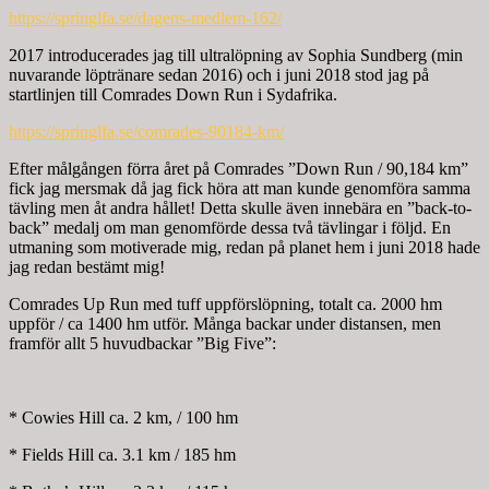
https://springlfa.se/dagens-medlem-162/
2017 introducerades jag till ultralöpning av Sophia Sundberg (min
nuvarande löptränare sedan 2016) och i juni 2018 stod jag på
startlinjen till Comrades Down Run i Sydafrika.
https://springlfa.se/comrades-90184-km/
Efter målgången förra året på Comrades ”Down Run / 90,184 km”
fick jag mersmak då jag fick höra att man kunde genomföra samma
tävling men åt andra hållet! Detta skulle även innebära en ”back-to-
back” medalj om man genomförde dessa två tävlingar i följd. En
utmaning som motiverade mig, redan på planet hem i juni 2018 hade
jag redan bestämt mig!
Comrades Up Run med tuff uppförslöpning, totalt ca. 2000 hm
uppför / ca 1400 hm utför. Många backar under distansen, men
framför allt 5 huvudbackar ”Big Five”:
* Cowies Hill ca. 2 km, / 100 hm
* Fields Hill ca. 3.1 km / 185 hm