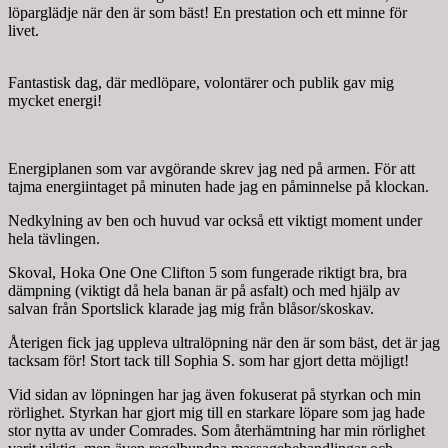
löparglädje när den är som bäst! En prestation och ett minne för
livet.
Fantastisk dag, där medlöpare, volontärer och publik gav mig
mycket energi!
Energiplanen som var avgörande skrev jag ned på armen. För att
tajma energiintaget på minuten hade jag en påminnelse på klockan.
Nedkylning av ben och huvud var också ett viktigt moment under
hela tävlingen.
Skoval, Hoka One One Clifton 5 som fungerade riktigt bra, bra
dämpning (viktigt då hela banan är på asfalt) och med hjälp av
salvan från Sportslick klarade jag mig från blåsor/skoskav.
Återigen fick jag uppleva ultralöpning när den är som bäst, det är jag
tacksam för! Stort tack till Sophia S. som har gjort detta möjligt!
Vid sidan av löpningen har jag även fokuserat på styrkan och min
rörlighet. Styrkan har gjort mig till en starkare löpare som jag hade
stor nytta av under Comrades. Som återhämtning har min rörlighet