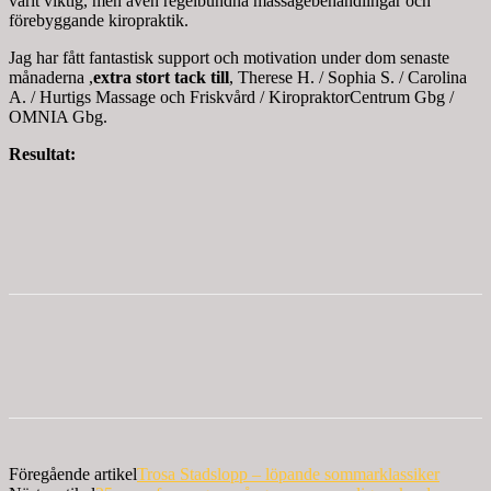
varit viktig, men även regelbundna massagebehandlingar och
förebyggande kiropraktik.
Jag har fått fantastisk support och motivation under dom senaste
månaderna ,
extra stort tack till
, Therese H. / Sophia S. / Carolina
A. / Hurtigs Massage och Friskvård / KiropraktorCentrum Gbg /
OMNIA Gbg.
Resultat:
Föregående artikel
Trosa Stadslopp – löpande sommarklassiker