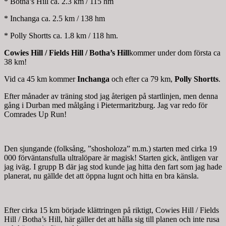
* Botha’s Hill ca. 2.3 km / 115 hm
* Inchanga ca. 2.5 km / 138 hm
* Polly Shortts ca. 1.8 km / 118 hm.
Cowies Hill / Fields Hill / Botha’s Hill
kommer under dom första ca
38 km!
Vid ca 45 km kommer
Inchanga
och efter ca 79 km,
Polly Shortts
.
Efter månader av träning stod jag återigen på startlinjen, men denna
gång i Durban med målgång i Pietermaritzburg. Jag var redo för
Comrades Up Run!
Den sjungande (folksång, ”shosholoza” m.m.) starten med cirka 19
000 förväntansfulla ultralöpare är magisk! Starten gick, äntligen var
jag iväg. I grupp B där jag stod kunde jag hitta den fart som jag hade
planerat, nu gällde det att öppna lugnt och hitta en bra känsla.
Efter cirka 15 km började klättringen på riktigt, Cowies Hill / Fields
Hill / Botha’s Hill, här gäller det att hålla sig till planen och inte rusa