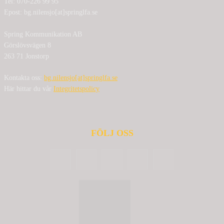
Tel: 070-226 99 95
Epost: bg.nilensjo[at]springlfa.se
Spring Kommunikation AB
Görslövsvägen 8
263 71 Jonstorp
Kontakta oss:
bg.nilensjo[at]springlfa.se
Här hittar du vår
Integritetspolicy
FÖLJ OSS