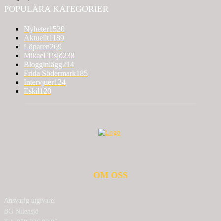
POPULÄRA KATEGORIER
Nyheter
1520
Aktuellt
1189
Löparen
269
Mikael Tisjö
238
Blogginlägg
214
Frida Södermark
185
Intervjuer
124
Eskil
120
OM OSS
Ansvarig utgivare:
BG Nilensjö