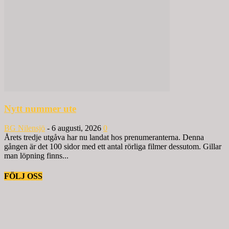
Nytt nummer ute
BG Nilensjö
-
6 augusti, 2026
0
Årets tredje utgåva har nu landat hos prenumeranterna. Denna
gången är det 100 sidor med ett antal rörliga filmer dessutom. Gillar
man löpning finns...
FÖLJ OSS