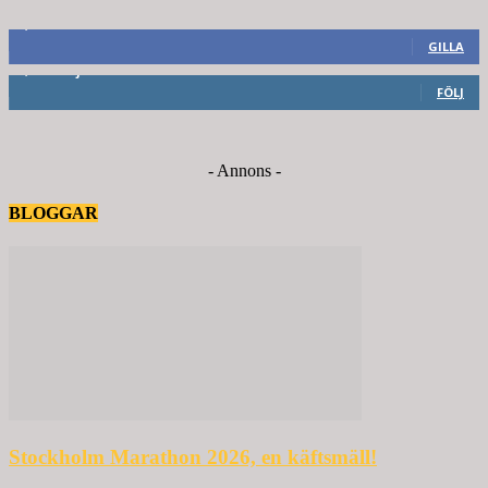
8,660
Fans
GILLA
6,714
Följare
FÖLJ
- Annons -
BLOGGAR
Stockholm Marathon 2026, en käftsmäll!