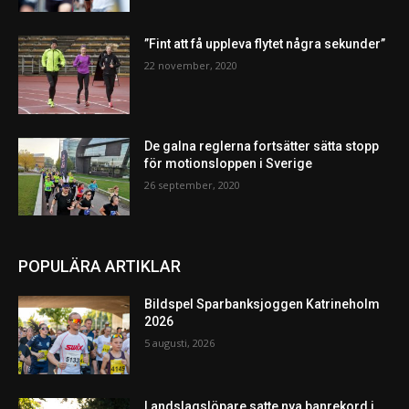
”Fint att få uppleva flytet några sekunder”
22 november, 2020
De galna reglerna fortsätter sätta stopp
för motionsloppen i Sverige
26 september, 2020
POPULÄRA ARTIKLAR
Bildspel Sparbanksjoggen Katrineholm
2026
5 augusti, 2026
Landslagslöpare satte nya banrekord i