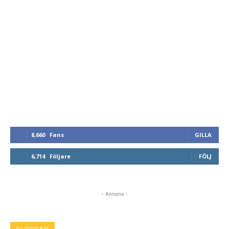
8,660
Fans
GILLA
6,714
Följare
FÖLJ
- Annons -