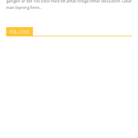
gången är det 100 sidor med ett antal rörliga filmer dessutom. Gillar
man löpning finns...
FÖLJ OSS