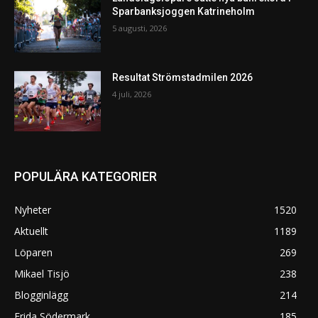
Sparbanksjoggen Katrineholm
5 augusti, 2026
Resultat Strömstadmilen 2026
4 juli, 2026
POPULÄRA KATEGORIER
Nyheter
1520
Aktuellt
1189
Löparen
269
Mikael Tisjö
238
Blogginlägg
214
Frida Södermark
185