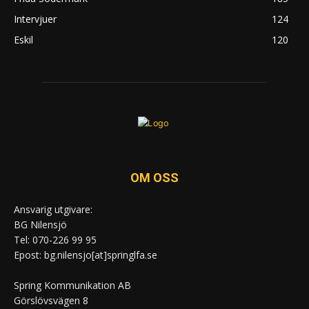
Intervjuer
124
Eskil
120
OM OSS
Ansvarig utgivare:
BG Nilensjö
Tel: 070-226 99 95
Epost: bg.nilensjo[at]springlfa.se
Spring Kommunikation AB
Görslövsvägen 8