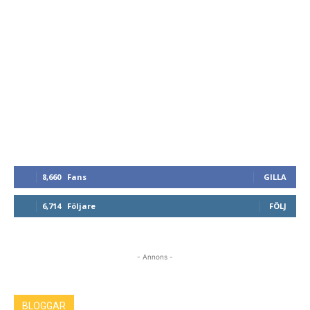
8,660
Fans
GILLA
6,714
Följare
FÖLJ
- Annons -
BLOGGAR