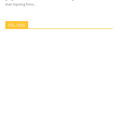
man löpning finns...
FÖLJ OSS