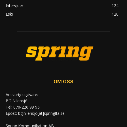
Intervjuer
124
Eskil
120
OM OSS
Ansvarig utgivare:
BG Nilensjö
Tel: 070-226 99 95
Epost: bg.nilensjo[at]springlfa.se
Spring Kommunikation AB