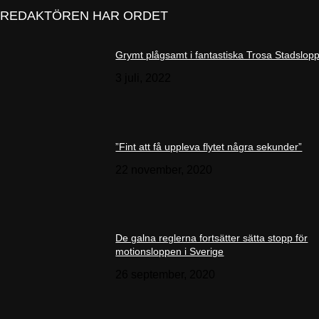
REDAKTÖREN HAR ORDET
Grymt plågsamt i fantastiska Trosa Stadslop
3 juli, 2022
”Fint att få uppleva flytet några sekunder”
22 november, 2020
De galna reglerna fortsätter sätta stopp för
motionsloppen i Sverige
26 september, 2020