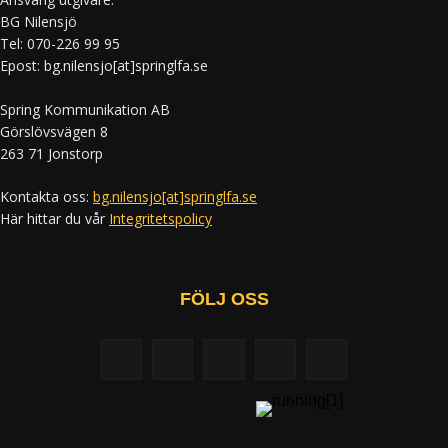
BG Nilensjö
Tel: 070-226 99 95
Epost: bg.nilensjo[at]springlfa.se
Spring Kommunikation AB
Görslövsvägen 8
263 71 Jonstorp
Kontakta oss:
bg.nilensjo[at]springlfa.se
Här hittar du vår
Integritetspolicy
FÖLJ OSS