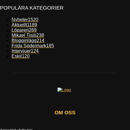
POPULÄRA KATEGORIER
Nyheter
1520
Aktuellt
1189
Löparen
269
Mikael Tisjö
238
Blogginlägg
214
Frida Södermark
185
Intervjuer
124
Eskil
120
OM OSS
Ansvarig utgivare: